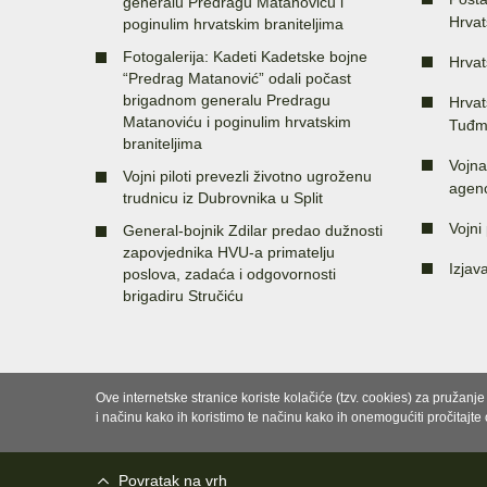
generalu Predragu Matanoviću i
Hrvat
poginulim hrvatskim braniteljima
Fotogalerija: Kadeti Kadetske bojne
Hrvat
“Predrag Matanović” odali počast
brigadnom generalu Predragu
Hrvat
Matanoviću i poginulim hrvatskim
Tuđm
braniteljima
Vojna
Vojni piloti prevezli životno ugroženu
agenc
trudnicu iz Dubrovnika u Split
Vojni 
General-bojnik Zdilar predao dužnosti
zapovjednika HVU-a primatelju
Izjav
poslova, zadaća i odgovornosti
brigadiru Stručiću
Ove internetske stranice koriste kolačiće (tzv. cookies) za pružanj
i načinu kako ih koristimo te načinu kako ih onemogućiti pročitajte
Povratak na vrh