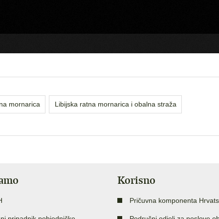
tna mornarica
Libijska ratna mornarica i obalna straža
jamo
Korisno
H
Pričuvna komponenta Hrvats
ni pripadnik pobjedničke
Područni odjeli za poslove o