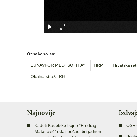
Označeno sa:
EUNAVFOR MED "SOPHIA"
HRM
Hrvatska ra
Obalna straža RH
Najnovije
Izdva
Kadeti Kadetske bojne “Predrag
OSR
Matanović” odali počast brigadnom
Posta