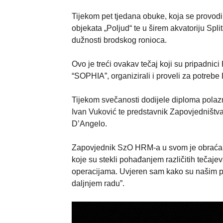
Tijekom pet tjedana obuke, koja se provodi
objekata „Poljud“ te u širem akvatoriju Split
dužnosti brodskog ronioca.
Ovo je treći ovakav tečaj koji su pripadn
“SOPHIA”, organizirali i proveli za potrebe 
Tijekom svečanosti dodijele diploma pola
Ivan Vuković te predstavnik Zapovjedni
D’Angelo.
Zapovjednik SzO HRM-a u svom je obraćanju
koje su stekli pohađanjem različitih teča
operacijama. Uvjeren sam kako su našim pol
daljnjem radu”.