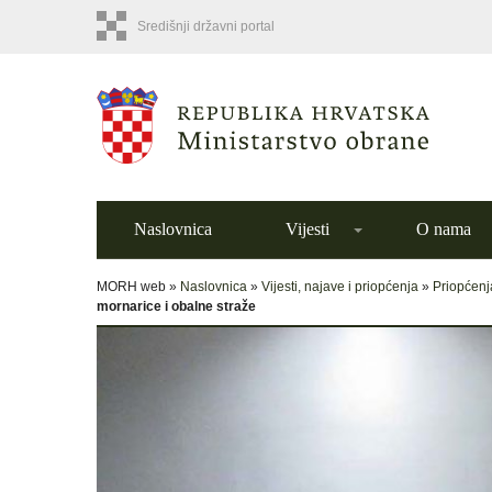
Središnji državni portal
Naslovnica
Vijesti
O nama
MORH web »
Naslovnica
»
Vijesti, najave i priopćenja
»
Priopćenj
mornarice i obalne straže