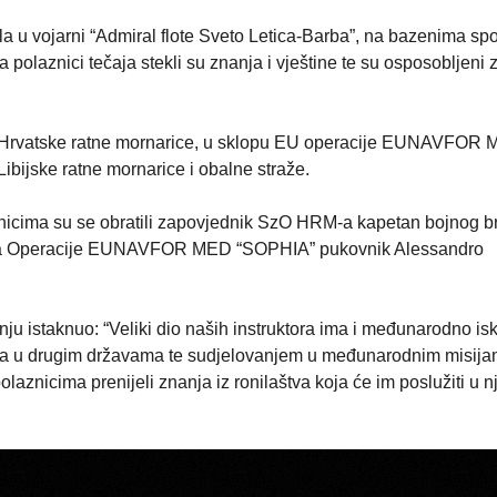
la u vojarni “Admiral flote Sveto Letica-Barba”, na bazenima spo
a polaznici tečaja stekli su znanja i vještine te su osposobljeni 
ici Hrvatske ratne mornarice, u sklopu EU operacije EUNAVFOR
Libijske ratne mornarice i obalne straže.
znicima su se obratili zapovjednik SzO HRM-a kapetan bojnog b
štva Operacije EUNAVFOR MED “SOPHIA” pukovnik Alessandro
 istaknuo: “Veliki dio naših instruktora ima i međunarodno is
jeva u drugim državama te sudjelovanjem u međunarodnim misija
aznicima prenijeli znanja iz ronilaštva koja će im poslužiti u 