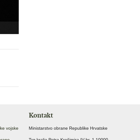
Kontakt
ke vojske
Ministarstvo obrane Republike Hrvatske
brane
Trg kralja Petra Krešimira IV br. 1 10000