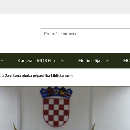
Karijera u MORH-u
Multimedija
MOR
a
»
Završena obuka pripadnika Libijske ratne