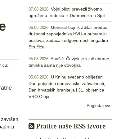
Vojni piloti prevezli životno
07.08.2026.
ugroženu trudnicu iz Dubrovnika u Split
e
General-bojnik Zdilar predao
06.08.2026.
dužnosti zapovjednika HVU-a primatelju
poslova, zadaća i odgovornosti brigadiru
Stručiću
Anušić: Čovjek je ključ obrane,
05.08.2026.
nicu:
tehnika sama nije dovoljna
U Kninu svečano obilježen
05.08.2026.
Dan pobjede i domovinske zahvalnosti,
ratne
Dan hrvatskih branitelja i 31. obljetnica
VRO Oluja
Pogledaj sve
. završen
Pratite naše RSS izvore
padnici