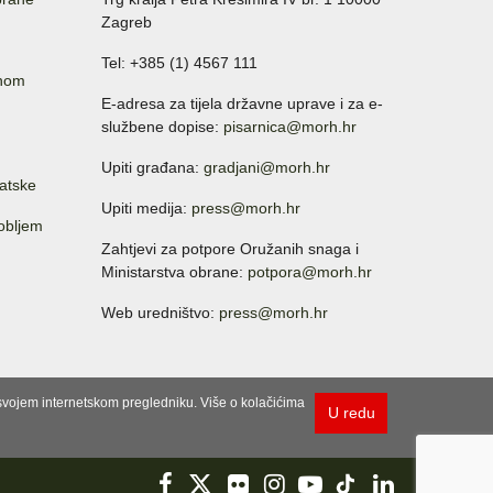
Zagreb
Tel: +385 (1) 4567 111
anom
E-adresa za tijela državne uprave i za e-
službene dopise:
pisarnica@morh.hr
Upiti građana:
gradjani@morh.hr
atske
Upiti medija:
press@morh.hr
sobljem
Zahtjevi za potpore Oružanih snaga i
Ministarstva obrane:
potpora@morh.hr
Web uredništvo:
press@morh.hr
u svojem internetskom pregledniku. Više o kolačićima
U redu