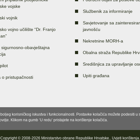
ske vojske
Službenik za informiranje
ski vojnik
Savjetovanje sa zainteresir
sko vojno učilište “Dr. Franjo
javnošću
an”
Nekretnine MORH-a
 sigurnosno-obavještajna
Obalna straža Republike Hrv
ija
Središnjica za upravljanje o
pilot
Upiti građana
a o pristupačnosti
e boljeg korisničkog iskustva i funkcionalnosti. Postavke kolačića možete podesiti 
 ovdje. Klikom na gumb ‘U redu’ pristajete na korištenje kolačića.
Copyright © 2008-2026 Ministarstvo obrane Republike Hrvatske..
Uvjeti korištenja
.