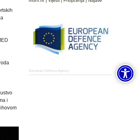
morh.hr
|
Vijesti
|
Priopćenja
|
Najave
rtskih
za
 MED
roda
European Defence Agency
kustvo
ma i
njihovom