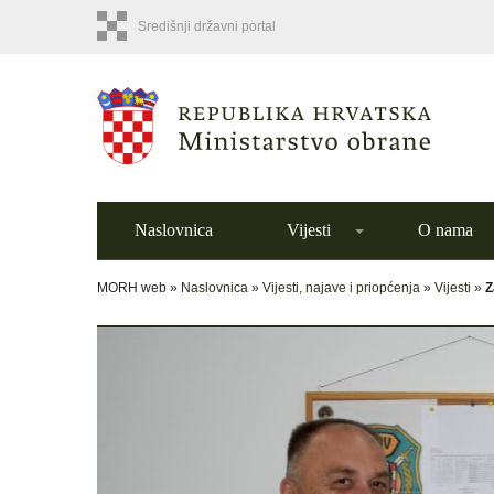
Središnji državni portal
Naslovnica
Vijesti
O nama
MORH web »
Naslovnica
»
Vijesti, najave i priopćenja
»
Vijesti
»
Z