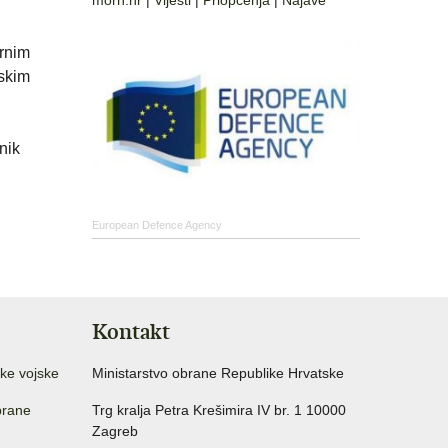
morh.hr
|
Vijesti
|
Priopćenja
|
Najave
arnim
nskim
nik
European Defence Agency
Kontakt
ke vojske
Ministarstvo obrane Republike Hrvatske
brane
Trg kralja Petra Krešimira IV br. 1 10000
Zagreb