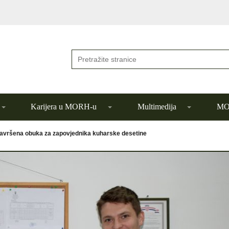
Karijera u MORH-u
Multimedija
MOR
avršena obuka za zapovjednika kuharske desetine