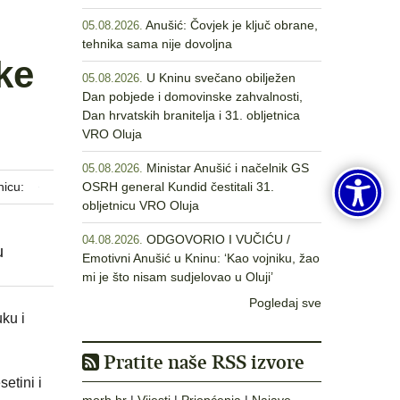
Anušić: Čovjek je ključ obrane,
05.08.2026.
tehnika sama nije dovoljna
ke
U Kninu svečano obilježen
05.08.2026.
Dan pobjede i domovinske zahvalnosti,
Dan hrvatskih branitelja i 31. obljetnica
VRO Oluja
Ministar Anušić i načelnik GS
05.08.2026.
nicu:
OSRH general Kundid čestitali 31.
obljetnicu VRO Oluja
ODGOVORIO I VUČIĆU /
04.08.2026.
u
Emotivni Anušić u Kninu: ‘Kao vojniku, žao
mi je što nisam sudjelovao u Oluji’
Pogledaj sve
ku i
Pratite naše RSS izvore
etini i