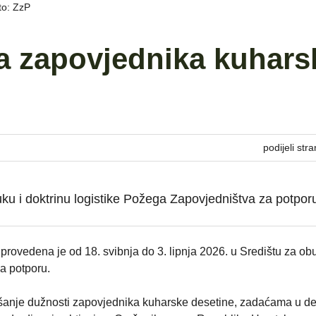
to: ZzP
a zapovjednika kuhars
podijeli stra
ku i doktrinu logistike Požega Zapovjedništva za potpor
ovedena je od 18. svibnja do 3. lipnja 2026. u Središtu za obu
a potporu.
ašanje dužnosti zapovjednika kuharske desetine, zadaćama u des