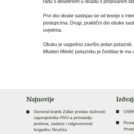
radu s desetinom u skladu s propisanim s
Prvi dio obuke sastojao se od teorije o in
postupcima. Drugi, praktični dio obuke sast
uvjetima.
Obuku je uspješno završio jedan polaznik. 
Mladen Miletić polazniku je čestitao te mu
Najnovije
Izdva
General-bojnik Zdilar predao dužnosti
OSR
zapovjednika HVU-a primatelju
Posta
poslova, zadaća i odgovornosti
Hrvat
brigadiru Stručiću