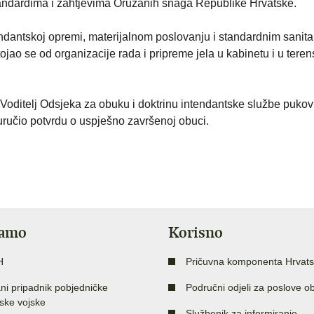
tandardima i zahtjevima Oružanih snaga Republike Hrvatske.
tendantskoj opremi, materijalnom poslovanju i standardnim sanit
ojao se od organizacije rada i pripreme jela u kabinetu i u tere
Voditelj Odsjeka za obuku i doktrinu intendantske službe pukov
 uručio potvrdu o uspješno završenoj obuci.
jamo
Korisno
H
Pričuvna komponenta Hrvats
ni pripadnik pobjedničke
Područni odjeli za poslove o
ske vojske
Službenik za informiranje