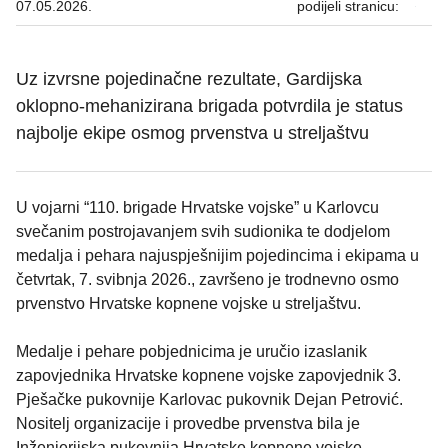
07.05.2026.
podijeli stranicu:
Uz izvrsne pojedinačne rezultate, Gardijska
oklopno-mehanizirana brigada potvrdila je status
najbolje ekipe osmog prvenstva u streljaštvu
U vojarni “110. brigade Hrvatske vojske” u Karlovcu
svečanim postrojavanjem svih sudionika te dodjelom
medalja i pehara najuspješnijim pojedincima i ekipama u
četvrtak, 7. svibnja 2026., završeno je trodnevno osmo
prvenstvo Hrvatske kopnene vojske u streljaštvu.
Medalje i pehare pobjednicima je uručio izaslanik
zapovjednika Hrvatske kopnene vojske zapovjednik 3.
Pješačke pukovnije Karlovac pukovnik Dejan Petrović.
Nositelj organizacije i provedbe prvenstva bila je
Inženjerijska pukovnija Hrvatske kopnene vojske.