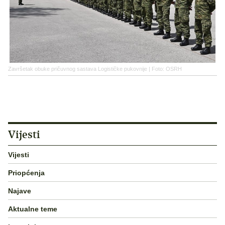
Završetak obuke pričuvnog sastava Logističke pukovnije | Foto: OSRH
Vijesti
Vijesti
Priopćenja
Najave
Aktualne teme