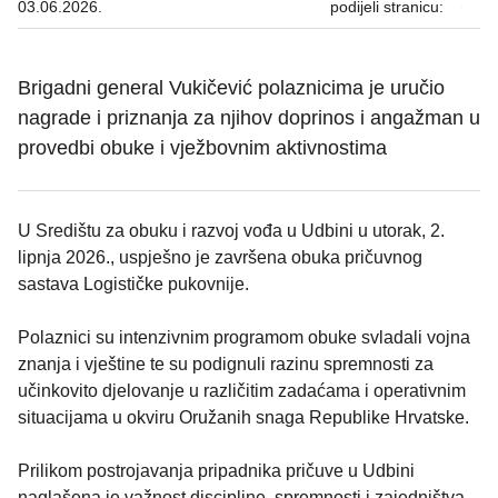
03.06.2026.
podijeli stranicu:
Brigadni general Vukičević polaznicima je uručio
nagrade i priznanja za njihov doprinos i angažman u
provedbi obuke i vježbovnim aktivnostima
U Središtu za obuku i razvoj vođa u Udbini u utorak, 2.
lipnja 2026., uspješno je završena obuka pričuvnog
sastava Logističke pukovnije.
Polaznici su intenzivnim programom obuke svladali vojna
znanja i vještine te su podignuli razinu spremnosti za
učinkovito djelovanje u različitim zadaćama i operativnim
situacijama u okviru Oružanih snaga Republike Hrvatske.
Prilikom postrojavanja pripadnika pričuve u Udbini
naglašena je važnost discipline, spremnosti i zajedništva