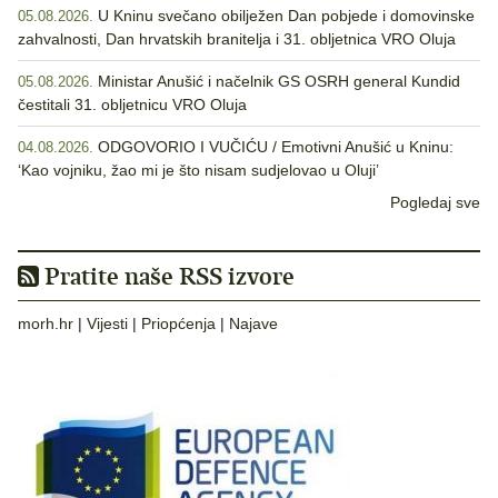
U Kninu svečano obilježen Dan pobjede i domovinske
05.08.2026.
zahvalnosti, Dan hrvatskih branitelja i 31. obljetnica VRO Oluja
Ministar Anušić i načelnik GS OSRH general Kundid
05.08.2026.
čestitali 31. obljetnicu VRO Oluja
ODGOVORIO I VUČIĆU / Emotivni Anušić u Kninu:
04.08.2026.
‘Kao vojniku, žao mi je što nisam sudjelovao u Oluji’
Pogledaj sve
Pratite naše RSS izvore
morh.hr
|
Vijesti
|
Priopćenja
|
Najave