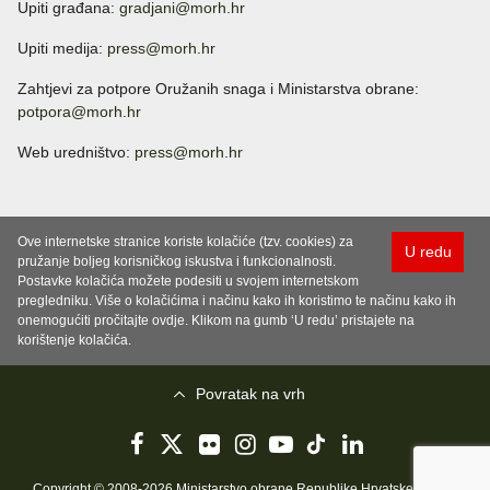
Upiti građana:
gradjani@morh.hr
Upiti medija:
press@morh.hr
Zahtjevi za potpore Oružanih snaga i Ministarstva obrane:
potpora@morh.hr
Web uredništvo:
press@morh.hr
Ove internetske stranice koriste kolačiće (tzv. cookies) za
U redu
pružanje boljeg korisničkog iskustva i funkcionalnosti.
Postavke kolačića možete podesiti u svojem internetskom
pregledniku. Više o kolačićima i načinu kako ih koristimo te načinu kako ih
onemogućiti pročitajte ovdje. Klikom na gumb ‘U redu’ pristajete na
korištenje kolačića.
Povratak na vrh
Copyright © 2008-2026 Ministarstvo obrane Republike Hrvatske..
Uvjeti