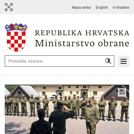
Mapa weba
English
e-Građani