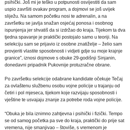
psihički. Još mi je teško u potpunosti osvijestiti da sam
uspio završiti ovakav program, a dojmovi se još uvijek
sliježu. Na samom početku nosi te adrenalin, a na
završetku se javlja snažan osjećaj ponosa i osobnog
ispunjenja jer shvatiš da si izdržao do kraja. Tijekom ta dva
tjedna spavanje je praktički postojalo samo u teoriji. Na
selekciju sam se prijavio iz osobne znatiželje – želio sam
provjeriti vlastite sposobnosti i vidjeti gdje su moje krajnje
granice”, iznosi dojmove s obuke 29-godišnji Sinjanin,
donedavni pripadnik Pukovnije protuzračne obrane.
Po završetku selekcije odabrane kandidate očekuje Tečaj
za ovlaštenu službenu osobu vojne policije u trajanju od
četiri i pol mjeseca, tijekom koje razvijaju sposobnosti i
vještine te usvajaju znanje za potrebe roda vojne policije.
“Obuka je bila iznimno zahtjevna i psihički i fizički. Tempo
se od samog početka pa sve do kraja, praktički do prije sat
vremena, nije smanjivao – štoviše, s vremenom je