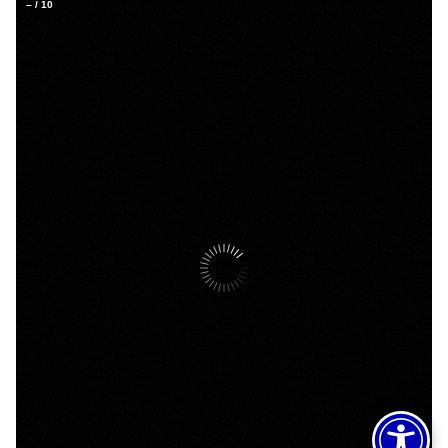
–
/
10