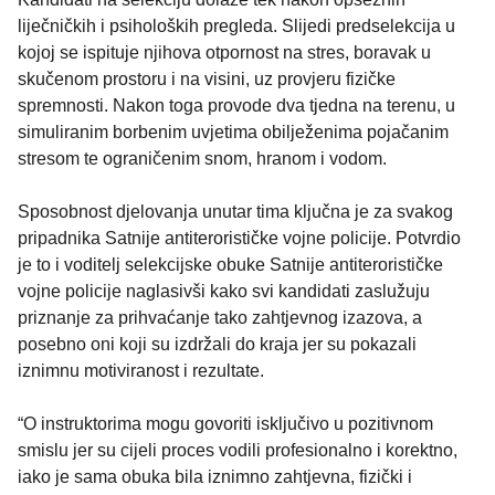
liječničkih i psiholoških pregleda. Slijedi predselekcija u
kojoj se ispituje njihova otpornost na stres, boravak u
skučenom prostoru i na visini, uz provjeru fizičke
spremnosti. Nakon toga provode dva tjedna na terenu, u
simuliranim borbenim uvjetima obilježenima pojačanim
stresom te ograničenim snom, hranom i vodom.
Sposobnost djelovanja unutar tima ključna je za svakog
pripadnika Satnije antiterorističke vojne policije. Potvrdio
je to i voditelj selekcijske obuke Satnije antiterorističke
vojne policije naglasivši kako svi kandidati zaslužuju
priznanje za prihvaćanje tako zahtjevnog izazova, a
posebno oni koji su izdržali do kraja jer su pokazali
iznimnu motiviranost i rezultate.
“O instruktorima mogu govoriti isključivo u pozitivnom
smislu jer su cijeli proces vodili profesionalno i korektno,
iako je sama obuka bila iznimno zahtjevna, fizički i