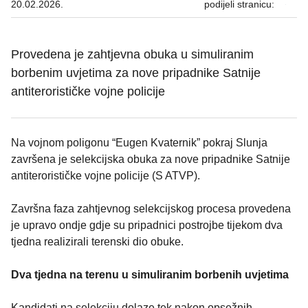
20.02.2026.
podijeli stranicu:
Provedena je zahtjevna obuka u simuliranim
borbenim uvjetima za nove pripadnike Satnije
antiterorističke vojne policije
Na vojnom poligonu “Eugen Kvaternik” pokraj Slunja
završena je selekcijska obuka za nove pripadnike Satnije
antiterorističke vojne policije (S ATVP).
Završna faza zahtjevnog selekcijskog procesa provedena
je upravo ondje gdje su pripadnici postrojbe tijekom dva
tjedna realizirali terenski dio obuke.
Dva tjedna na terenu u simuliranim borbenih uvjetima
Kandidati na selekciju dolaze tek nakon opsežnih