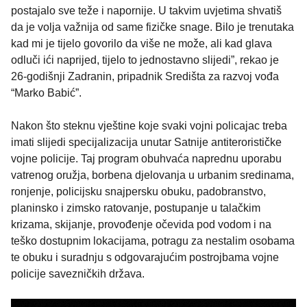
postajalo sve teže i napornije. U takvim uvjetima shvatiš
da je volja važnija od same fizičke snage. Bilo je trenutaka
kad mi je tijelo govorilo da više ne može, ali kad glava
odluči ići naprijed, tijelo to jednostavno slijedi”, rekao je
26-godišnji Zadranin, pripadnik Središta za razvoj vođa
“Marko Babić”.
Nakon što steknu vještine koje svaki vojni policajac treba
imati slijedi specijalizacija unutar Satnije antiterorističke
vojne policije. Taj program obuhvaća naprednu uporabu
vatrenog oružja, borbena djelovanja u urbanim sredinama,
ronjenje, policijsku snajpersku obuku, padobranstvo,
planinsko i zimsko ratovanje, postupanje u talačkim
krizama, skijanje, provođenje očevida pod vodom i na
teško dostupnim lokacijama, potragu za nestalim osobama
te obuku i suradnju s odgovarajućim postrojbama vojne
policije savezničkih država.