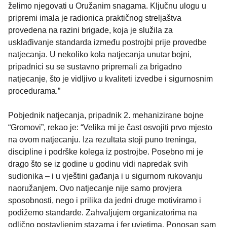
želimo njegovati u Oružanim snagama. Ključnu ulogu u
pripremi imala je radionica praktičnog streljaštva
provedena na razini brigade, koja je služila za
usklađivanje standarda između postrojbi prije provedbe
natjecanja. U nekoliko kola natjecanja unutar bojni,
pripadnici su se sustavno pripremali za brigadno
natjecanje, što je vidljivo u kvaliteti izvedbe i sigurnosnim
procedurama.”
Pobjednik natjecanja, pripadnik 2. mehanizirane bojne
“Gromovi”, rekao je: “Velika mi je čast osvojiti prvo mjesto
na ovom natjecanju. Iza rezultata stoji puno treninga,
discipline i podrške kolega iz postrojbe. Posebno mi je
drago što se iz godine u godinu vidi napredak svih
sudionika – i u vještini gađanja i u sigurnom rukovanju
naoružanjem. Ovo natjecanje nije samo provjera
sposobnosti, nego i prilika da jedni druge motiviramo i
podižemo standarde. Zahvaljujem organizatorima na
odlično postavljenim stazama i fer uvjetima. Ponosan sam