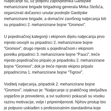
Natjecanje su, uz potporu zapovjednika Gardijske
mehanizirane brigade brigadnog generala Mirka Stošića,
organizirali dočasnici unutar postrojbi Gardijske
mehanizirane brigade, a domaćini završnog natjecanja bili
su pripadnici 2. mehanizirane bojne “Gromovi”.
U pojedinačnoj kategoriji i ekipnom dijelu natjecanja prvo
mjesto osvojili su pripadnici 2. mehanizirane bojne
“Gromovi”, drugo mjesto u pojedinačnom i ekipnom
poretku pripadnici 3. mehanizirane bojne “Pauci”, treće
mjesto pojedinačno pripalo je pripadniku 2. mehanizirane
bojne “Gromovi”, dok je treće mjesto ekipno pripalo
pripadnicima 1. mehanizirane bojne “Tigrovi”.
Voditelj natjecanja, pripadnik 2. mehanizirane bojne
“Gromovi”, istaknuo je: “Natjecanje iz praktičnog streljaštva
uspješno je provedeno, a svi sudionici pokazali su visoku
razinu motivacije, volje i pripremljenosti. Njihov pristup bio
je potpuno usklađen s profesionalnim standardima koje