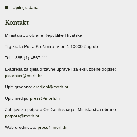
Upiti građana
Kontakt
Ministarstvo obrane Republike Hrvatske
Trg kralja Petra Krešimira IV br. 1 10000 Zagreb
Tel: +385 (1) 4567 111
E-adresa za tijela državne uprave i za e-službene dopise:
pisarnica@morh.hr
Upiti građana:
gradjani@morh.hr
Upiti medija:
press@morh.hr
Zahtjevi za potpore Oružanih snaga i Ministarstva obrane:
potpora@morh.hr
Web uredništvo:
press@morh.hr