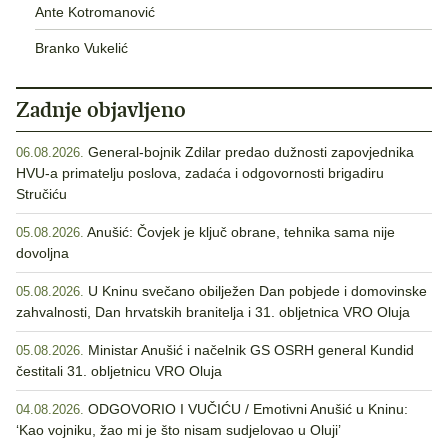
Ante Kotromanović
Branko Vukelić
Zadnje objavljeno
General-bojnik Zdilar predao dužnosti zapovjednika
06.08.2026.
HVU-a primatelju poslova, zadaća i odgovornosti brigadiru
Stručiću
Anušić: Čovjek je ključ obrane, tehnika sama nije
05.08.2026.
dovoljna
U Kninu svečano obilježen Dan pobjede i domovinske
05.08.2026.
zahvalnosti, Dan hrvatskih branitelja i 31. obljetnica VRO Oluja
Ministar Anušić i načelnik GS OSRH general Kundid
05.08.2026.
čestitali 31. obljetnicu VRO Oluja
ODGOVORIO I VUČIĆU / Emotivni Anušić u Kninu:
04.08.2026.
‘Kao vojniku, žao mi je što nisam sudjelovao u Oluji’