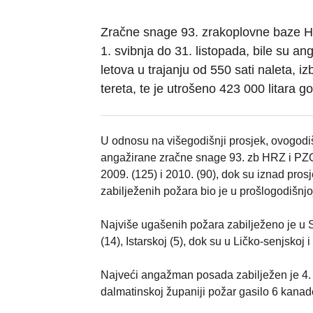
Zračne snage 93. zrakoplovne baze HR
1. svibnja do 31. listopada, bile su a
letova u trajanju od 550 sati naleta, 
tereta, te je utrošeno 423 000 litara go
U odnosu na višegodišnji prosjek, ovogodiš
angažirane zračne snage 93. zb HRZ i PZO-a
2009. (125) i 2010. (90), dok su iznad pro
zabilježenih požara bio je u prošlogodišnjo
Najviše ugašenih požara zabilježeno je u S
(14), Istarskoj (5), dok su u Ličko-senjsko
Najveći angažman posada zabilježen je 4. 
dalmatinskoj županiji požar gasilo 6 kanade