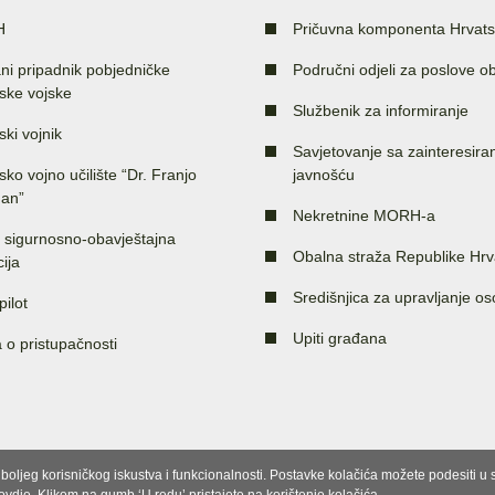
H
Pričuvna komponenta Hrvats
ni pripadnik pobjedničke
Područni odjeli za poslove o
ske vojske
Službenik za informiranje
ski vojnik
Savjetovanje sa zainteresir
sko vojno učilište “Dr. Franjo
javnošću
an”
Nekretnine MORH-a
 sigurnosno-obavještajna
Obalna straža Republike Hrv
ija
Središnjica za upravljanje o
pilot
Upiti građana
a o pristupačnosti
e boljeg korisničkog iskustva i funkcionalnosti. Postavke kolačića možete podesiti 