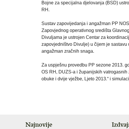
Bojne za specijalna djelovanja (BSD) ust
RH.
Sustav zapovijedanja i angažman PP NOS 
Zapovjednog operativnog središta Glavn
Divuljama je ustrojen Centar za koordinac
zapovjedništvo Divulje) u čijem je sastav
angažman zračnih snaga.
Za uspješnu provedbu PP sezone 2013. god
OS RH, DUZS-a i županijskih vatrogasnih z
obuke i dvije vježbe, Ljeto 2013.“ i simula
Najnovije
Izdva