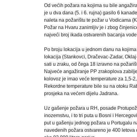
Od većih požara na kojima su bile angažir
je u dva dana (5. i 6. rujna) gasilo 6 kanad
naleta na požarištu te požar u Vodicama (Ko
Požar na Hvaru zanimljiv je i zbog činjenic
najveći broj ikada ostvarenih bacanja vod
Po broju lokacija u jednom danu na kojima 
lokacija (Stankovci, Dračevac-Zadar, Okla
sati u zraku, od čega 18 izravno na požariš
Najveće angažiranje PP zrakoplova zabilje
kolovoz je imao veće temperature za 1,5-2,
Rekordne temperature bile su na otoku Rabu
prosjeka na većem dijelu Jadrana.
Uz gašenje požara u RH, posade Protupoža
inozemstvu, i to tri puta u Bosni i Hercegov
put u gašenju jednog požara u Portugalu na
navedenih požara ostvareno je 400 letova o