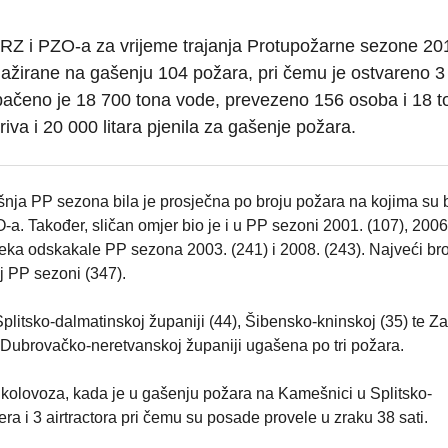
Z i PZO-a za vrijeme trajanja Protupožarne sezone 201
ngažirane na gašenju 104 požara, pri čemu je ostvareno 3
izbačeno je 18 700 tona vode, prevezeno 156 osoba i 18 t
riva i 20 000 litara pjenila za gašenje požara.
nja PP sezona bila je prosječna po broju požara na kojima su b
. Također, sličan omjer bio je i u PP sezoni 2001. (107), 2006.
sjeka odskakale PP sezona 2003. (241) i 2008. (243). Najveći bro
j PP sezoni (347).
plitsko-dalmatinskoj županiji (44), Šibensko-kninskoj (35) te Z
j i Dubrovačko-neretvanskoj županiji ugašena po tri požara.
kolovoza, kada je u gašenju požara na Kamešnici u Splitsko-
ra i 3 airtractora pri čemu su posade provele u zraku 38 sati.