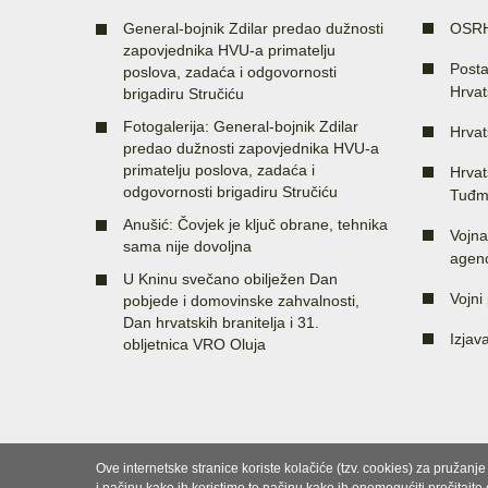
General-bojnik Zdilar predao dužnosti
OSR
zapovjednika HVU-a primatelju
Posta
poslova, zadaća i odgovornosti
Hrvat
brigadiru Stručiću
Fotogalerija: General-bojnik Zdilar
Hrvat
predao dužnosti zapovjednika HVU-a
primatelju poslova, zadaća i
Hrvat
odgovornosti brigadiru Stručiću
Tuđm
Anušić: Čovjek je ključ obrane, tehnika
Vojna
sama nije dovoljna
agenc
U Kninu svečano obilježen Dan
Vojni 
pobjede i domovinske zahvalnosti,
Dan hrvatskih branitelja i 31.
Izjav
obljetnica VRO Oluja
Ove internetske stranice koriste kolačiće (tzv. cookies) za pružanj