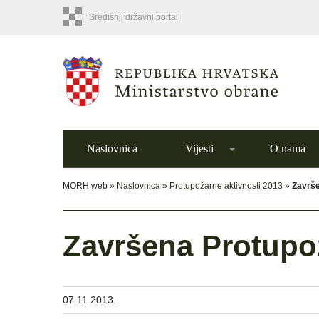
Središnji državni portal
Naslovnica
Vijesti
O nama
MORH web »
Naslovnica
»
Protupožarne aktivnosti 2013
»
Završe
Završena Protupo
07.11.2013.