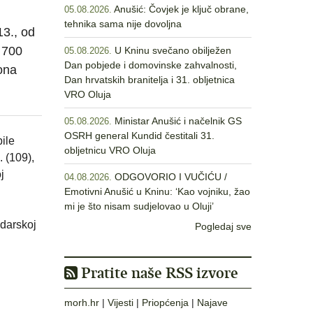
Anušić: Čovjek je ključ obrane,
05.08.2026.
tehnika sama nije dovoljna
3., od
 700
U Kninu svečano obilježen
05.08.2026.
Dan pobjede i domovinske zahvalnosti,
ona
Dan hrvatskih branitelja i 31. obljetnica
VRO Oluja
Ministar Anušić i načelnik GS
05.08.2026.
OSRH general Kundid čestitali 31.
ile
obljetnicu VRO Oluja
 (109),
j
ODGOVORIO I VUČIĆU /
04.08.2026.
Emotivni Anušić u Kninu: ‘Kao vojniku, žao
mi je što nisam sudjelovao u Oluji’
adarskoj
Pogledaj sve
Pratite naše RSS izvore
morh.hr
|
Vijesti
|
Priopćenja
|
Najave