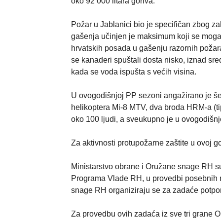
oko 92 000 litara goriva.
Požar u Jablanici bio je specifičan zbog za
gašenja učinjen je maksimum koji se mogao
hrvatskih posada u gašenju razornih požara
se kanaderi spuštali dosta nisko, iznad sre
kada se voda ispušta s većih visina.
U ovogodišnjoj PP sezoni angažirano je šes
helikoptera Mi-8 MTV, dva broda HRM-a (t
oko 100 ljudi, a sveukupno je u ovogodišn
Za aktivnosti protupožarne zaštite u ovoj 
Ministarstvo obrane i Oružane snage RH su
Programa Vlade RH, u provedbi posebnih m
snage RH organiziraju se za zadaće potpor
Za provedbu ovih zadaća iz sve tri grane