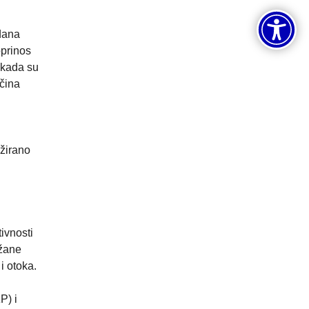
 dana
oprinos
 kada su
ačina
žirano
ivnosti
užane
i otoka.
P) i