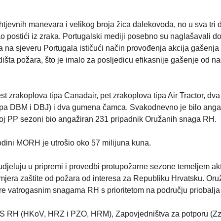
htjevnih manevara i velikog broja žica dalekovoda, no u sva tri
 postići iz zraka. Portugalski mediji posebno su naglašavali d
 na sjeveru Portugala ističući način provođenja akcija gašenja
dišta požara, što je imalo za posljedicu efikasnije gašenje od n
t zrakoplova tipa Canadair, pet zrakoplova tipa Air Tractor, dva
ipa DBM i DBJ) i dva gumena čamca. Svakodnevno je bilo anga
joj PP sezoni bio angažiran 231 pripadnik Oružanih snaga RH.
godini MORH je utrošio oko 57 milijuna kuna.
djeluju u pripremi i provedbi protupožarne sezone temeljem akt
jera zaštite od požara od interesa za Republiku Hrvatsku. Or
e vatrogasnim snagama RH s prioritetom na području priobalja 
 OS RH (HKoV, HRZ i PZO, HRM), Zapovjedništva za potporu (Zz