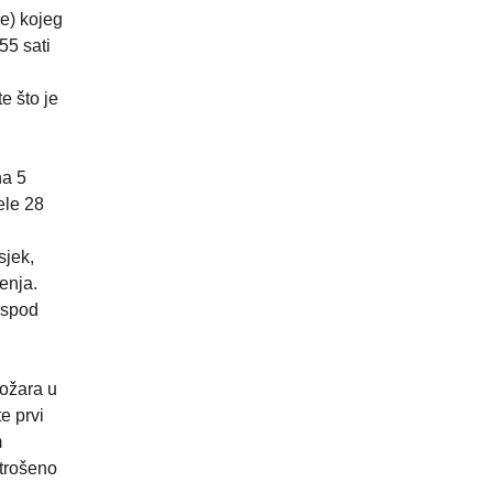
e) kojeg
55 sati
e što je
na 5
ele 28
sjek,
enja.
ispod
ožara u
e prvi
m
utrošeno