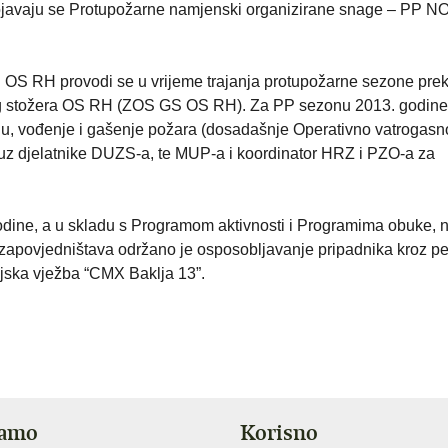
rojavaju se Protupožarne namjenski organizirane snage – PP 
OS RH provodi se u vrijeme trajanja protupožarne sezone pre
og stožera OS RH (ZOS GS OS RH). Za PP sezonu 2013. godine
iju, vođenje i gašenje požara (dosadašnje Operativno vatrogasn
u uz djelatnike DUZS-a, te MUP-a i koordinator HRZ i PZO-a za
ine, a u skladu s Programom aktivnosti i Programima obuke, n
apovjedništava održano je osposobljavanje pripadnika kroz pe
cijska vježba “CMX Baklja 13”.
jamo
Korisno