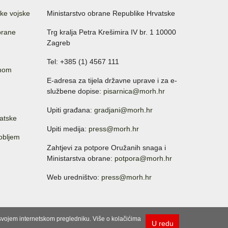
ke vojske
Ministarstvo obrane Republike Hrvatske
brane
Trg kralja Petra Krešimira IV br. 1 10000
Zagreb
Tel: +385 (1) 4567 111
anom
E-adresa za tijela državne uprave i za e-
službene dopise:
pisarnica@morh.hr
Upiti građana:
gradjani@morh.hr
atske
Upiti medija:
press@morh.hr
sobljem
Zahtjevi za potpore Oružanih snaga i
Ministarstva obrane:
potpora@morh.hr
Web uredništvo:
press@morh.hr
u svojem internetskom pregledniku. Više o kolačićima
U redu