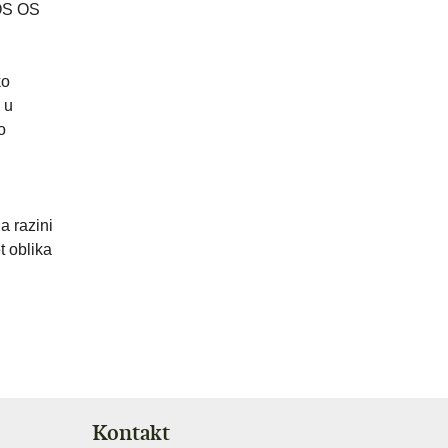
NOS OS
ko
 u
o
a razini
t oblika
Kontakt