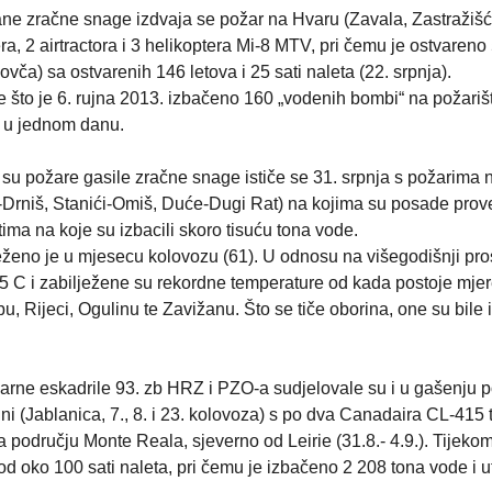
ane zračne snage izdvaja se požar na Hvaru (Zavala, Zastražišć
era, 2 airtractora i 3 helikoptera Mi-8 MTV, pri čemu je ostvareno 
vča) sa ostvarenih 146 letova i 25 sati naleta (22. srpnja).
e što je 6. rujna 2013. izbačeno 160 „vodenih bombi“ na požarišt
e u jednom danu.
su požare gasile zračne snage ističe se 31. srpnja s požarima 
j-Drniš, Stanići-Omiš, Duće-Dugi Rat) na kojima su posade prov
tima na koje su izbacili skoro tisuću tona vode.
ženo je u mjesecu kolovozu (61). U odnosu na višegodišnji pro
5 C i zabilježene su rekordne temperature od kada postoje mjer
, Rijeci, Ogulinu te Zavižanu. Što se tiče oborina, one su bile 
rne eskadrile 93. zb HRZ i PZO-a sudjelovale su i u gašenju p
ini (Jablanica, 7., 8. i 23. kolovoza) s po dva Canadaira CL-415 t
 području Monte Reala, sjeverno od Leirie (31.8.- 4.9.). Tijeko
d oko 100 sati naleta, pri čemu je izbačeno 2 208 tona vode i 