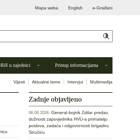
Mapa weba
English
e-Građani
H u zajednici
Pristup informacijama
Vijesti
Aktualne teme
Intervjui
Multimedija
Zadnje objavljeno
General-bojnik Zdilar predao
06.08.2026.
dužnosti zapovjednika HVU-a primatelju
poslova, zadaća i odgovornosti brigadiru
nicu:
Stručiću