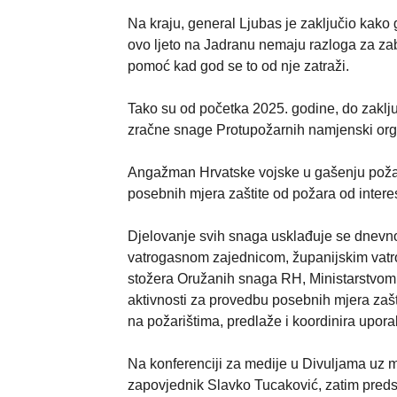
Na kraju, general Ljubas je zaključio kako g
ovo ljeto na Jadranu nemaju razloga za zabr
pomoć kad god se to od nje zatraži.
Tako su od početka 2025. godine, do zaklj
zračne snage Protupožarnih namjenski org
Angažman Hrvatske vojske u gašenju požara
posebnih mjera zaštite od požara od intere
Djelovanje svih snaga usklađuje se dnevn
vatrogasnom zajednicom, županijskim vat
stožera Oružanih snaga RH, Ministarstvom 
aktivnosti za provedbu posebnih mjera zašt
na požarištima, predlaže i koordinira upor
Na konferenciji za medije u Divuljama uz m
zapovjednik Slavko Tucaković, zatim preds