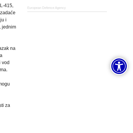
CL-415,
European Defence Agency
e zadaće
ju i
, jednim
lazak na
na
i vod
ama.
 mogu
ti za