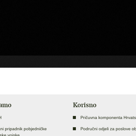
jamo
Korisno
H
Pričuvna komponenta Hrvats
ni pripadnik pobjedničke
Područni odjeli za poslove o
ske vojske