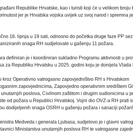
rađani Republike Hrvatske, kao i turisti koji će u velikom broju 
inutost jer je Hrvatska vojska uvijek uz svoj narod i spremna je 
učno 16. lipnja u 19 sati, odnosno do početka druge faze PP se
aniziranih snaga RH sudjelovale u gašenju 11 požara.
 definiran je i koordiniran sukladno Programu aktivnosti u pr
sa za Republiku Hrvatsku u 2025. godini koju je donijela Vlada
o kroz Operativno vatrogasno zapovjedništvo RH s Hrvatskom
rogasnim zapovjednicima, Zapovjedno operativnim središtem G
unutarnjih poslova, Civilnom zaštitom i drugim sudionicima u p
ite od požara u Republici Hrvatskoj. Vojni dio OVZ-a RH prati si
abu dodijeljenih snaga OSRH u gašenju požara i sanaciji požariš
inistra Medveda i generala Ljubasa, sudjelovo je i glavni vatro
tavnici Ministarstva unutarnjih poslova RH te vatrogasne zajed