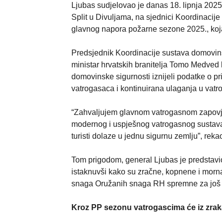
Ljubas sudjelovao je danas 18. lipnja 2025
Split u Divuljama, na sjednici Koordinacij
glavnog napora požarne sezone 2025., koja 
Predsjednik Koordinacije sustava domovins
ministar hrvatskih branitelja Tomo Medved 
domovinske sigurnosti iznijeli podatke o 
vatrogasaca i kontinuirana ulaganja u vatr
“Zahvaljujem glavnom vatrogasnom zapovje
modernog i uspješnog vatrogasnog sustava.
turisti dolaze u jednu sigurnu zemlju”, rek
Tom prigodom, general Ljubas je predstavi
istaknuvši kako su zračne, kopnene i morn
snaga Oružanih snaga RH spremne za još 
Kroz PP sezonu vatrogascima će iz zraka