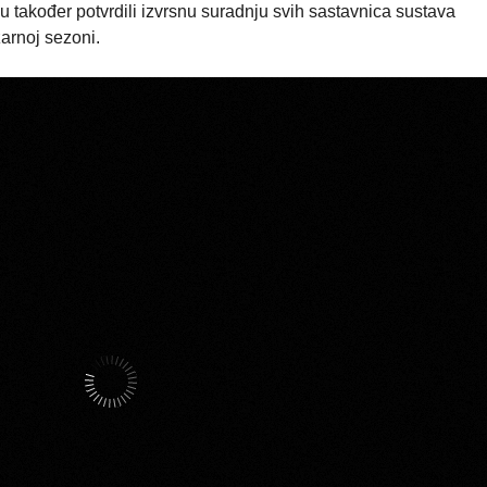
su također potvrdili izvrsnu suradnju svih sastavnica sustava
arnoj sezoni.