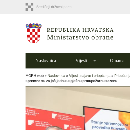
Središnji državni portal
Naslovnica
Vijesti
O nama
MORH web »
Naslovnica
»
Vijesti, najave i priopćenja
»
Priopćenj
spremne su za još jednu uspješnu protupožarnu sezonu