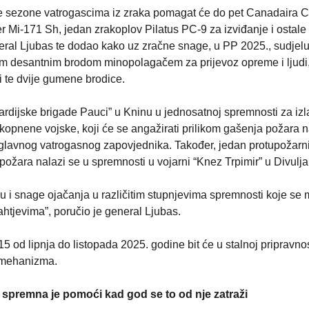
ne sezone vatrogascima iz zraka pomagat će do pet Canadaira 
er Mi-171 Sh, jedan zrakoplov Pilatus PC-9 za izviđanje i ostal
eneral Ljubas te dodao kako uz zračne snage, u PP 2025., sudjelu
nim desantnim brodom minopolagačem za prijevoz opreme i ljudi
i te dvije gumene brodice.
. gardijske brigade Pauci” u Kninu u jednosatnoj spremnosti za iz
kopnene vojske, koji će se angažirati prilikom gašenja požara 
v glavnog vatrogasnog zapovjednika. Također, jedan protupožarn
požara nalazi se u spremnosti u vojarni “Knez Trpimir” u Divulj
 i snage ojačanja u različitim stupnjevima spremnosti koje se
zahtjevima”, poručio je general Ljubas.
od lipnja do listopada 2025. godine bit će u stalnoj pripravnos
 mehanizma.
i spremna je pomoći kad god se to od nje zatraži