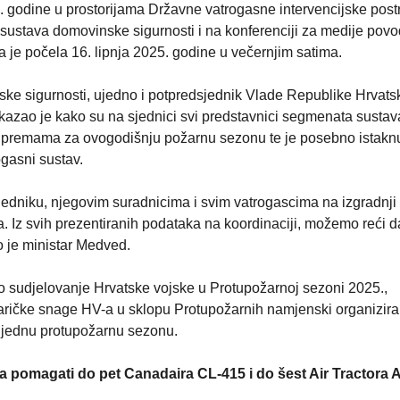
. godine u prostorijama Državne vatrogasne intervencijske post
e sustava domovinske sigurnosti i na konferenciji za medije po
je počela 16. lipnja 2025. godine u večernjim satima.
ke sigurnosti, ujedno i potpredsjednik Vlade Republike Hrvatsk
kazao je kako su na sjednici svi predstavnici segmenata sustav
pripremama za ovogodišnju požarnu sezonu te je posebno istakn
ogasni sustav.
dniku, njegovim suradnicima i svim vatrogascima na izgradnji
 Iz svih prezentiranih podataka na koordinaciji, možemo reći d
ao je ministar Medved.
o sudjelovanje Hrvatske vojske u Protupožarnoj sezoni 2025.,
aričke snage HV-a u sklopu Protupožarnih namjenski organizira
jednu protupožarnu sezonu.
 pomagati do pet Canadaira CL-415 i do šest Air Tractora 