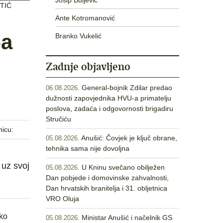
OTIĆ
Ante Kotromanović
-a
Branko Vukelić
Zadnje objavljeno
General-bojnik Zdilar predao
06.08.2026.
dužnosti zapovjednika HVU-a primatelju
poslova, zadaća i odgovornosti brigadiru
Stručiću
nicu:
Anušić: Čovjek je ključ obrane,
05.08.2026.
tehnika sama nije dovoljna
 uz svoj
U Kninu svečano obilježen
05.08.2026.
Dan pobjede i domovinske zahvalnosti,
Dan hrvatskih branitelja i 31. obljetnica
VRO Oluja
ko
Ministar Anušić i načelnik GS
05.08.2026.