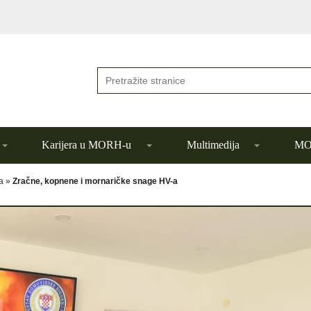
Karijera u MORH-u
Multimedija
MOR
a
»
Zračne, kopnene i mornaričke snage HV-a