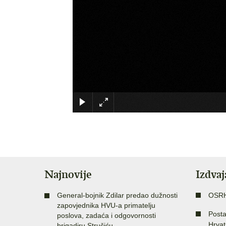
Najnovije
Izdva
General-bojnik Zdilar predao dužnosti
OSR
zapovjednika HVU-a primatelju
Posta
poslova, zadaća i odgovornosti
Hrvat
brigadiru Stručiću