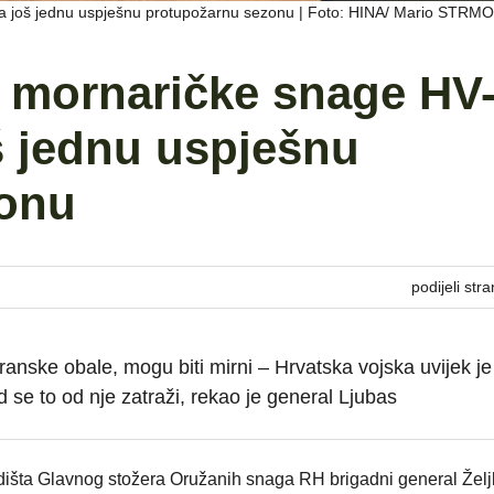
a još jednu uspješnu protupožarnu sezonu | Foto: HINA/ Mario STRM
i mornaričke snage HV
š jednu uspješnu
zonu
podijeli stra
dranske obale, mogu biti mirni – Hrvatska vojska uvijek je
se to od nje zatraži, rekao je general Ljubas
išta Glavnog stožera Oružanih snaga RH brigadni general Želj