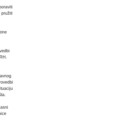
boraviti
pružiti
zone
ovedbi
 RH.
lavnog
rovedbi
tuaciju
ta.
gasni
nice