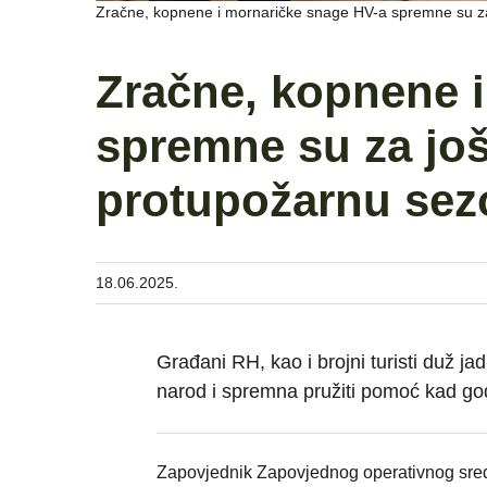
Zračne, kopnene i mornaričke snage HV-a spremne su z
Zračne, kopnene 
spremne su za jo
protupožarnu se
18.06.2025.
Građani RH, kao i brojni turisti duž ja
narod i spremna pružiti pomoć kad god 
Zapovjednik Zapovjednog operativnog sred