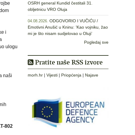
rojbe
OSRH general Kundid čestitali 31.
obljetnicu VRO Oluja
vodom
ODGOVORIO I VUČIĆU /
04.08.2026.
Emotivni Anušić u Kninu: ‘Kao vojniku, žao
e i
mi je što nisam sudjelovao u Oluji’
a
Pogledaj sve
uo ulogu
Pratite naše RSS izvore
morh.hr
|
Vijesti
|
Priopćenja
|
Najave
a naši
nih
AT-802