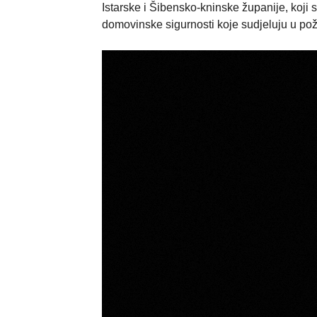
Istarske i Šibensko-kninske županije, koji 
domovinske sigurnosti koje sudjeluju u pož