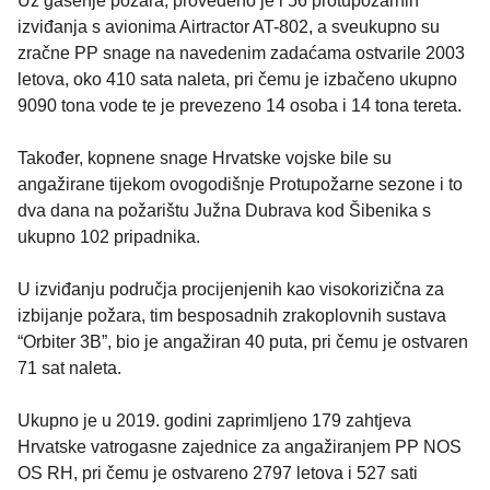
Uz gašenje požara, provedeno je i 56 protupožarnih
izviđanja s avionima Airtractor AT-802, a sveukupno su
zračne PP snage na navedenim zadaćama ostvarile 2003
letova, oko 410 sata naleta, pri čemu je izbačeno ukupno
9090 tona vode te je prevezeno 14 osoba i 14 tona tereta.
Također, kopnene snage Hrvatske vojske bile su
angažirane tijekom ovogodišnje Protupožarne sezone i to
dva dana na požarištu Južna Dubrava kod Šibenika s
ukupno 102 pripadnika.
U izviđanju područja procijenjenih kao visokorizična za
izbijanje požara, tim besposadnih zrakoplovnih sustava
“Orbiter 3B”, bio je angažiran 40 puta, pri čemu je ostvaren
71 sat naleta.
Ukupno je u 2019. godini zaprimljeno 179 zahtjeva
Hrvatske vatrogasne zajednice za angažiranjem PP NOS
OS RH, pri čemu je ostvareno 2797 letova i 527 sati