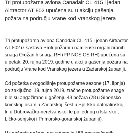
Tri protupožarna aviona Canadair CL-415 i jedan
Airtractor AT-802 upućena su u akciju gašenja
požara na području Vrane kod Vranskog jezera
Tri protupožarna aviona Canadair CL-415 i jedan Airtractor
AT-802 iz sastava Protupožarnih namjenski organiziranih
snaga Oružanih snaga RH (PP NOS OS RH) upućena su
u petak, 20. rujna 2019. godine u akciju gašenja požara na
području Vrane kod Vranskog jezera u Zadarskoj županiji.
Od početka ovogodišnje protupožarne sezone (17. lipnja)
do zaključno, 19. rujna 2019. zračne protupožarne snage
bile su angažirane u gašenju 48 požara (28 u Šibensko-
kninskoj, osam u Zadarskoj, šest u Splitsko-dalmatinskoj,
tri u Dubrovačko-neretvanskoj te po jednog u Istarskoj,
Ličko-senjskoj i Primorsko-goranskoj županiji).