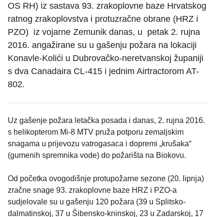
OS RH) iz sastava 93. zrakoplovne baze Hrvatskog
ratnog zrakoplovstva i protuzračne obrane (HRZ i
PZO) iz vojarne Zemunik danas, u petak 2. rujna
2016. angažirane su u gašenju požara na lokaciji
Konavle-Kolići u Dubrovačko-neretvanskoj županiji
s dva Canadaira CL-415 i jednim Airtractorom AT-
802.
Uz gašenje požara letačka posada i danas, 2. rujna 2016.
s helikopterom Mi-8 MTV pruža potporu zemaljskim
snagama u prijevozu vatrogasaca i dopremi „krušaka“
(gumenih spremnika vode) do požarišta na Biokovu.
Od početka ovogodišnje protupožarne sezone (20. lipnja)
zračne snage 93. zrakoplovne baze HRZ i PZO-a
sudjelovale su u gašenju 120 požara (39 u Splitsko-
dalmatinskoj, 37 u Šibensko-kninskoj, 23 u Zadarskoj, 17