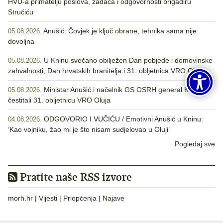
HVU-a primatelju poslova, zadaća i odgovornosti brigadiru
Stručiću
Anušić: Čovjek je ključ obrane, tehnika sama nije
05.08.2026.
dovoljna
U Kninu svečano obilježen Dan pobjede i domovinske
05.08.2026.
zahvalnosti, Dan hrvatskih branitelja i 31. obljetnica VRO Oluja
Ministar Anušić i načelnik GS OSRH general Kundid
05.08.2026.
čestitali 31. obljetnicu VRO Oluja
ODGOVORIO I VUČIĆU / Emotivni Anušić u Kninu:
04.08.2026.
‘Kao vojniku, žao mi je što nisam sudjelovao u Oluji’
Pogledaj sve
Pratite naše RSS izvore
morh.hr
|
Vijesti
|
Priopćenja
|
Najave