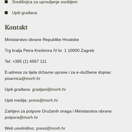
Središnjica za upravljanje osobljem
Upiti građana
Kontakt
Ministarstvo obrane Republike Hrvatske
Trg kralja Petra Krešimira IV br. 1 10000 Zagreb
Tel: +385 (1) 4567 111
E-adresa za tijela državne uprave i za e-službene dopise:
pisarnica@morh.hr
Upiti građana:
gradjani@morh.hr
Upiti medija:
press@morh.hr
Zahtjevi za potpore Oružanih snaga i Ministarstva obrane:
potpora@morh.hr
Web uredništvo:
press@morh.hr