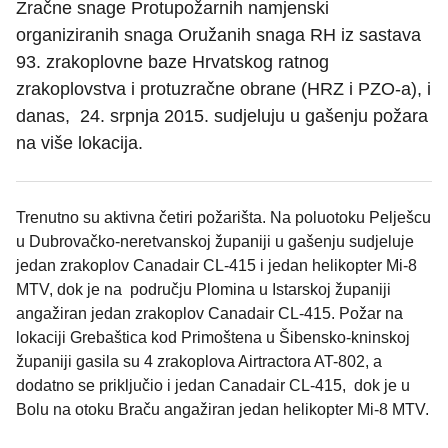
Zračne snage Protupožarnih namjenski
organiziranih snaga Oružanih snaga RH iz sastava
93. zrakoplovne baze Hrvatskog ratnog
zrakoplovstva i protuzračne obrane (HRZ i PZO-a), i
danas, 24. srpnja 2015. sudjeluju u gašenju požara
na više lokacija.
Trenutno su aktivna četiri požarišta. Na poluotoku Pelješcu
u Dubrovačko-neretvanskoj županiji u gašenju sudjeluje
jedan zrakoplov Canadair CL-415 i jedan helikopter Mi-8
MTV, dok je na području Plomina u Istarskoj županiji
angažiran jedan zrakoplov Canadair CL-415. Požar na
lokaciji Grebaštica kod Primoštena u Šibensko-kninskoj
županiji gasila su 4 zrakoplova Airtractora AT-802, a
dodatno se priključio i jedan Canadair CL-415, dok je u
Bolu na otoku Braču angažiran jedan helikopter Mi-8 MTV.