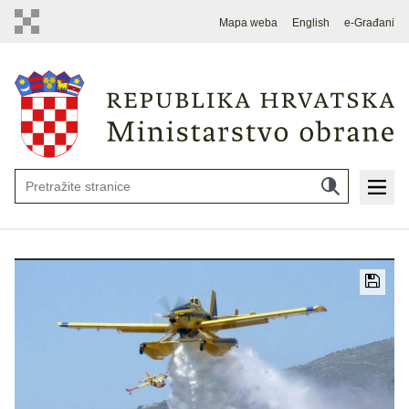
Mapa weba
English
e-Građani