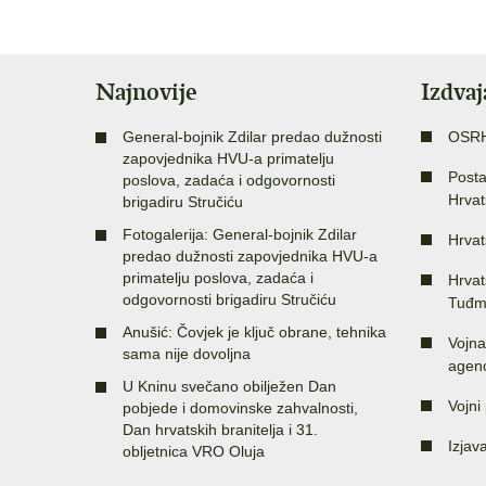
Najnovije
Izdva
General-bojnik Zdilar predao dužnosti
OSR
zapovjednika HVU-a primatelju
Posta
poslova, zadaća i odgovornosti
Hrvat
brigadiru Stručiću
Fotogalerija: General-bojnik Zdilar
Hrvat
predao dužnosti zapovjednika HVU-a
primatelju poslova, zadaća i
Hrvat
odgovornosti brigadiru Stručiću
Tuđm
Anušić: Čovjek je ključ obrane, tehnika
Vojna
sama nije dovoljna
agenc
U Kninu svečano obilježen Dan
Vojni 
pobjede i domovinske zahvalnosti,
Dan hrvatskih branitelja i 31.
Izjav
obljetnica VRO Oluja