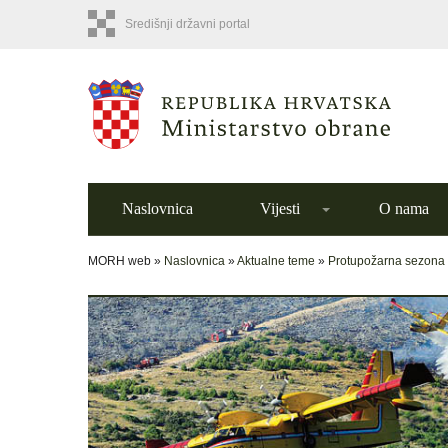
Središnji državni portal
Naslovnica
Vijesti
O nama
MORH web »
Naslovnica
»
Aktualne teme
»
Protupožarna sezona