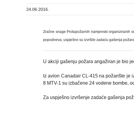
24.06.2016.
Zračne snage Protupožarnih namjenski organiziranih sn
popodneva, uspješno su izvršile zadaću gašenja požara 
U akciji gašenju požara angažiran je bio 
Iz avion Canadair CL-415 na požarište je 
8 MTV-1 su izbačene 24 vodene bombe, o
Za uspješno izvršenje zadaće gašenja požar