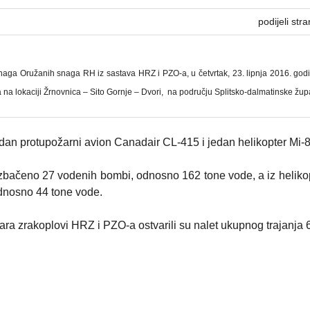
podijeli stra
aga Oružanih snaga RH iz sastava HRZ i PZO-a, u četvrtak, 23. lipnja 2016. godi
na lokaciji Žrnovnica – Sito Gornje – Dvori, na području Splitsko-dalmatinske žup
jedan protupožarni avion Canadair CL-415 i jedan helikopter Mi
izbačeno 27 vodenih bombi, odnosno 162 tone vode, a iz heliko
dnosno 44 tone vode.
a zrakoplovi HRZ i PZO-a ostvarili su nalet ukupnog trajanja 6