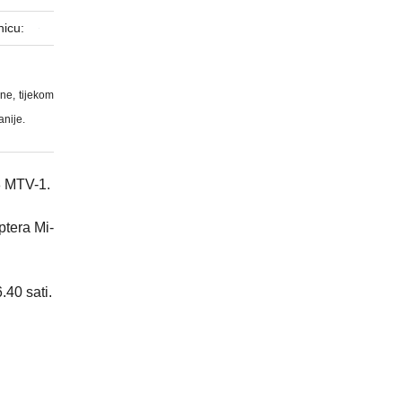
nicu:
ne, tijekom
anije.
-8 MTV-1.
ptera Mi-
.40 sati.