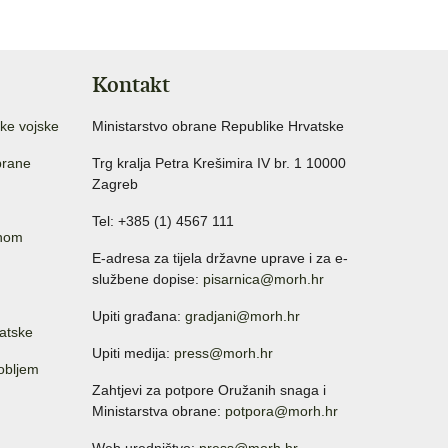
Kontakt
ke vojske
Ministarstvo obrane Republike Hrvatske
brane
Trg kralja Petra Krešimira IV br. 1 10000
Zagreb
Tel: +385 (1) 4567 111
anom
E-adresa za tijela državne uprave i za e-
službene dopise:
pisarnica@morh.hr
Upiti građana:
gradjani@morh.hr
atske
Upiti medija:
press@morh.hr
sobljem
Zahtjevi za potpore Oružanih snaga i
Ministarstva obrane:
potpora@morh.hr