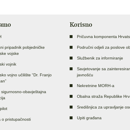
jamo
Korisno
H
Pričuvna komponenta Hrvats
ni pripadnik pobjedničke
Područni odjeli za poslove o
ske vojske
Službenik za informiranje
ski vojnik
Savjetovanje sa zainteresir
sko vojno učilište “Dr. Franjo
javnošću
an”
Nekretnine MORH-a
 sigurnosno-obavještajna
Obalna straža Republike Hrv
ija
Središnjica za upravljanje o
pilot
Upiti građana
a o pristupačnosti