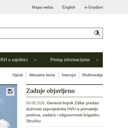
Mapa weba
English
e-Građani
H u zajednici
Pristup informacijama
Vijesti
Aktualne teme
Intervjui
Multimedija
Zadnje objavljeno
General-bojnik Zdilar predao
06.08.2026.
dužnosti zapovjednika HVU-a primatelju
poslova, zadaća i odgovornosti brigadiru
Stručiću