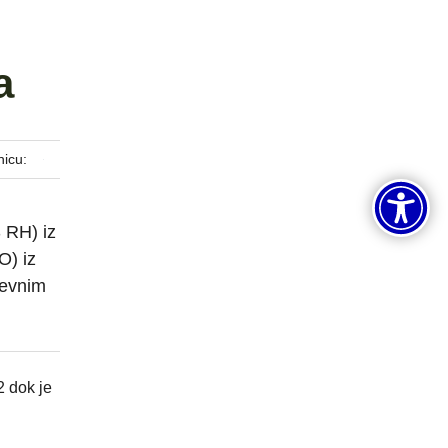
a
nicu:
 RH) iz
O) iz
nevnim
2 dok je