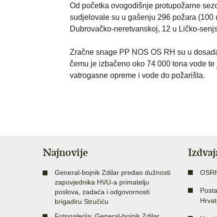
Od početka ovogodišnje protupožarne sezo
sudjelovale su u gašenju 296 požara (100 u
Dubrovačko-neretvanskoj, 12 u Ličko-senjsko
Zračne snage PP NOS OS RH su u dosadašnj
čemu je izbačeno oko 74 000 tona vode te 
vatrogasne opreme i vode do požarišta.
Najnovije
Izdva
General-bojnik Zdilar predao dužnosti
OSR
zapovjednika HVU-a primatelju
Posta
poslova, zadaća i odgovornosti
Hrvat
brigadiru Stručiću
Fotogalerija: General-bojnik Zdilar