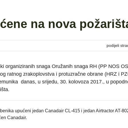
ćene na nova požarišt
podijeli stra
ki organiziranih snaga Oružanih snaga RH (PP NOS OS
og ratnog zrakoplovstva i protuzračne obrane (HRZ i PZ
Zemunika danas, u srijedu, 30. kolovoza 2017., u popod
šta.
benika upućeni jedan Canadair CL-415 i jedan Airtractor AT-80
ćen Canadair.