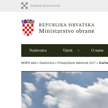
Središnji državni portal
Naslovnica
Vijesti
O nama
MORH web »
Naslovnica
»
Protupožarne aktivnosti 2017
»
Zračne