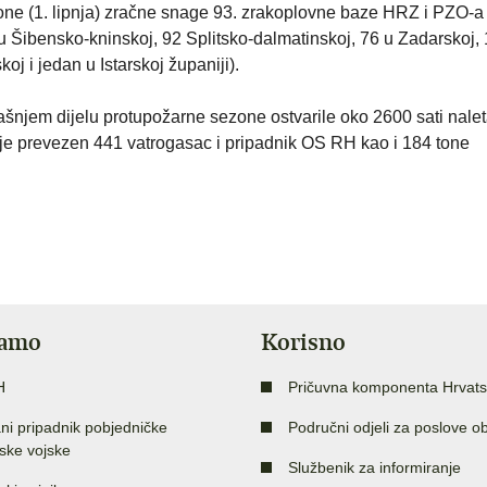
ne (1. lipnja) zračne snage 93. zrakoplovne baze HRZ i PZO-a
 Šibensko-kninskoj, 92 Splitsko-dalmatinskoj, 76 u Zadarskoj, 
j i jedan u Istarskoj županiji).
em dijelu protupožarne sezone ostvarile oko 2600 sati naleta
je prevezen 441 vatrogasac i pripadnik OS RH kao i 184 tone
jamo
Korisno
H
Pričuvna komponenta Hrvats
ni pripadnik pobjedničke
Područni odjeli za poslove o
ske vojske
Službenik za informiranje