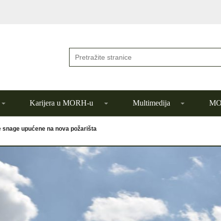
Karijera u MORH-u
Multimedija
MOR
 snage upućene na nova požarišta