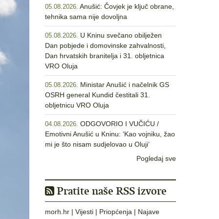
Anušić: Čovjek je ključ obrane,
05.08.2026.
tehnika sama nije dovoljna
U Kninu svečano obilježen
05.08.2026.
Dan pobjede i domovinske zahvalnosti,
Dan hrvatskih branitelja i 31. obljetnica
VRO Oluja
Ministar Anušić i načelnik GS
05.08.2026.
OSRH general Kundid čestitali 31.
obljetnicu VRO Oluja
ODGOVORIO I VUČIĆU /
04.08.2026.
Emotivni Anušić u Kninu: ‘Kao vojniku, žao
mi je što nisam sudjelovao u Oluji’
Pogledaj sve
Pratite naše RSS izvore
morh.hr
|
Vijesti
|
Priopćenja
|
Najave