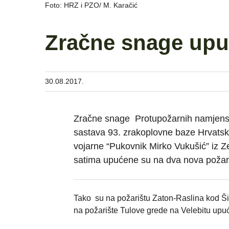
Foto: HRZ i PZO/ M. Karačić
Zračne snage upu
30.08.2017.
Zračne snage Protupožarnih namjens
sastava 93. zrakoplovne baze Hrvatsk
vojarne “Pukovnik Mirko Vukušić” iz 
satima upućene su na dva nova požari
Tako su na požarištu Zaton-Raslina kod Ši
na požarište Tulove grede na Velebitu upu