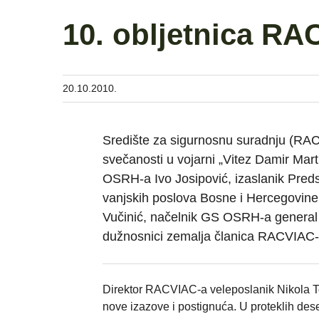
10. obljetnica RA
20.10.2010.
Središte za sigurnosnu suradnju (RACVI
svečanosti u vojarni „Vitez Damir Mart
OSRH-a Ivo Josipović, izaslanik Preds
vanjskih poslova Bosne i Hercegovine 
Vučinić, načelnik GS OSRH-a general zbo
dužnosnici zemalja članica RACVIAC-a 
Direktor RACVIAC-a veleposlanik Nikola T
nove izazove i postignuća. U proteklih de