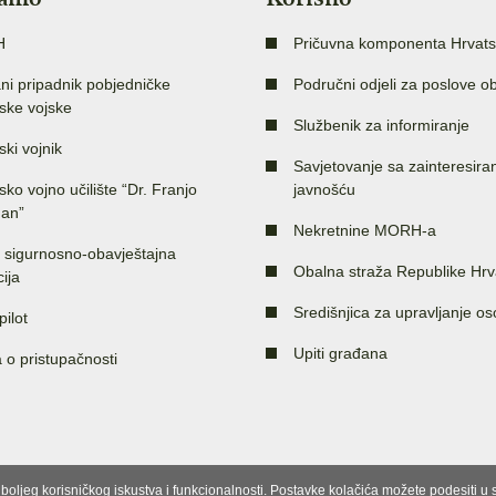
H
Pričuvna komponenta Hrvats
ni pripadnik pobjedničke
Područni odjeli za poslove o
ske vojske
Službenik za informiranje
ski vojnik
Savjetovanje sa zainteresir
sko vojno učilište “Dr. Franjo
javnošću
an”
Nekretnine MORH-a
 sigurnosno-obavještajna
Obalna straža Republike Hrv
ija
Središnjica za upravljanje o
pilot
Upiti građana
a o pristupačnosti
e boljeg korisničkog iskustva i funkcionalnosti. Postavke kolačića možete podesiti 