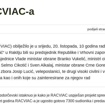
CVIAC-a
podijeli stra
AC) obilježilo je u srijedu, 20. listopada, 10 godina ra
ić“ u Rakitju bili su predsjednik Republike i Vrhovni zapo
jednice Vlade ministar obrane Branko Vukelić, ministri o
Selmo Cikotić i Sven Alkalaj, ministar obrane Crne Gor
ra Josip Lucić, veleposlanici, te drugi visoki civilni i v
kao i onih koje su zainteresirane za njegov rad
odorčevski istaknuo je kako je RACVIAC uspješan projekt spr
set godina RACVIAC-a je ugostio gotovo 7300 sudionika i preda