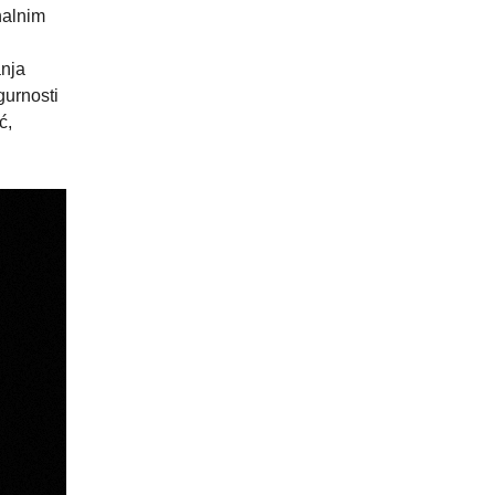
nalnim
anja
gurnosti
ć,