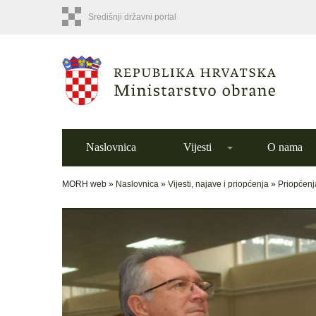
Središnji državni portal
Naslovnica
Vijesti
O nama
MORH web »
Naslovnica
»
Vijesti, najave i priopćenja
»
Priopćenj