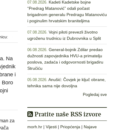
Kadeti Kadetske bojne
07.08.2026.
“Predrag Matanović” odali počast
brigadnom generalu Predragu Matanoviću
i poginulim hrvatskim braniteljima
Vojni piloti prevezli životno
07.08.2026.
nicu:
ugroženu trudnicu iz Dubrovnika u Split
General-bojnik Zdilar predao
06.08.2026.
dužnosti zapovjednika HVU-a primatelju
da. Na
poslova, zadaća i odgovornosti brigadiru
vjednik
Stručiću
brane i
Anušić: Čovjek je ključ obrane,
05.08.2026.
e Boro
tehnika sama nije dovoljna
ojni
Pogledaj sve
Pratite naše RSS izvore
eman za
morh.hr
|
Vijesti
|
Priopćenja
|
Najave
vača