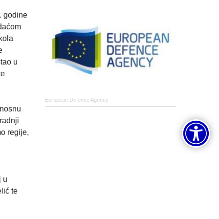
. godine
adaćom
kola
e
stao u
te
European Defence Agency
rnosnu
radnji
o regije,
j u
lić te