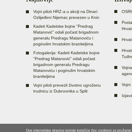
Vojni piloti HRZ-a u akciji na Dinari:
OSR
Ozlijeđeni Nijemac prevezen u Knin
Posta
Kadeti Kadetske bojne “Predrag
Hrvat
Matanović” odali počast brigadnom
generalu Predragu Matanoviću i
Hrvat
poginulim hrvatskim braniteljima
Hrvat
Fotogalerija: Kadeti Kadetske bojne
Tuđm
“Predrag Matanović” odali počast
brigadnom generalu Predragu
Vojna
Matanoviću i poginulim hrvatskim
agenc
braniteljima
Vojni 
Vojni piloti prevezli životno ugroženu
trudnicu iz Dubrovnika u Split
Izjav
Ove internetske stranice koriste kolačiće (tzv. cookies) za pružanj