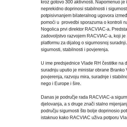
kroz gotovo 300 aktivnosti. Napomenuo je
neprekidno doprinosi stabilnosti i sigurno
potpisivnanjem bilateralnog ugovora izm
pomoći u provedbi sporazuma o kontroli n
Nogolica prvi direktor RACVIAC-a. Predst
zadovoljstvo razvojem RACVIAC-a, koji je s
platformu za dijalog o sigurnosnoj suradnji.
sigurnosti, stabilnosti i povjerenja.
U ime predsjednice Vlade RH čestitke na 
suradnju uputio je ministar obrane Branko
povjerenja, razvoju mira, suradnje i stabil
nego i Europe i šire.
Danas je područje rada RACVIAC-a sigurno
djelovanja, a s druge znači stalno mijenjan
području sigurnosti što bolje doprinosio p
istaknuo kako RACVIAC uživa potporu Vl