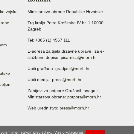
ke vojske
Ministarstvo obrane Republike Hrvatske
brane
Trg kralja Petra Krešimira IV br. 1 10000
Zagreb
Tel: +385 (1) 4567 111
anom
E-adresa za tijela državne uprave i za e-
službene dopise:
pisarnica@morh.hr
Upiti građana:
gradjani@morh.hr
atske
Upiti medija:
press@morh.hr
sobljem
Zahtjevi za potpore Oružanih snaga i
Ministarstva obrane:
potpora@morh.hr
Web uredništvo:
press@morh.hr
u svojem internetskom pregledniku. Više o kolačićima