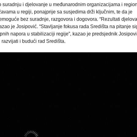
o suradnju i djelovanje u međunarodnim organizacijama i regio
avama u regiji, ponajprije sa susjedima drži ključnim, te da je
emoguće bez suradnje, razgovora i dogovora. “Rezultati djelov
ao je Josipović. “Stavljanje fokusa rada Središta na pitanje si
pnih napora u stabilizaciji regije”, kazao je predsjednik Josipovi
azvijati i budući rad Središta.