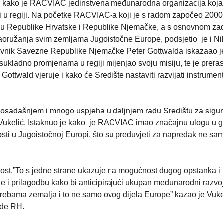
 i kako je RACVIAC jedinstvena međunarodna organizacija koja
sti u regiji. Na početke RACVIAC-a koji je s radom započeo 2000
eđu Republike Hrvatske i Republike Njemačke, a s osnovnom z
aoružanja svim zemljama Jugoistočne Europe, podsjetio je i Ni
avnik Savezne Republike Njemačke Peter Gottwalda iskazaao j
ukladno promjenama u regiji mijenjao svoju misiju, te je prera
 Gottwald vjeruje i kako će Središte nastaviti razvijati instrumen
dosadašnjem i mnogo uspjeha u daljnjem radu Središtu za sigu
 Vukelić. Istaknuo je kako je RACVIAC imao značajnu ulogu u g
nosti u Jugoistočnoj Europi, što su preduvjeti za napredak ne sam
st.”To s jedne strane ukazuje na mogućnost dugog opstanka i
je i prilagodbu kako bi anticipirajući ukupan međunarodni razvo
otrebama zemalja i to ne samo ovog dijela Europe” kazao je Vuke
ade RH.