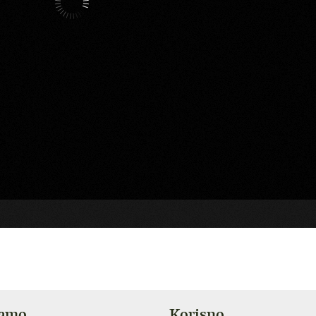
jamo
Korisno