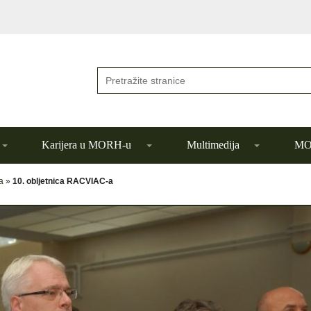
Karijera u MORH-u
Multimedija
MOR
a
»
10. obljetnica RACVIAC-a