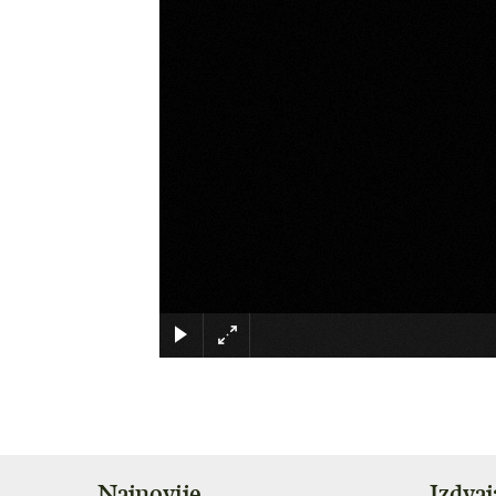
Najnovije
Izdva