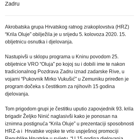
Zadru
Akrobatska grupa Hrvatskog ratnog zrakoplovstva (HRZ)
“Krila Oluje” obilježila je u srijedu 5. kolovoza 2020. 15.
obljetnicu osnutka i djelovanja.
Nastupivši u sklopu programa u Kninu povodom 25.
obljetnice VRO “Oluja” po kojoj su i dobili ime te nakon
tradicionalnog Pozdrava Zadru iznad zadarske Rive, u
vojarni “Pukovnik Mirko Vukušić” u Zemuniku priređen je
program dočeka s čestitkom za njihovih 15 godina
djelovanja.
Tom prigodom grupi je čestitku uputio zapovjednik 93. krila
brigadir Željko Ninić naglasivši kako je ponosan na
iznimna postignuća “Krila Oluje” u prezentaciji sposobnosti
HRZ-a i Hrvatske vojske te vrlo uspješnoj promociji
Republike Hrvatske u svijetu. “U 15 godina djelovanja