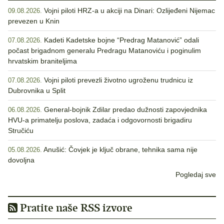
Vojni piloti HRZ-a u akciji na Dinari: Ozlijeđeni Nijemac
09.08.2026.
prevezen u Knin
Kadeti Kadetske bojne “Predrag Matanović” odali
07.08.2026.
počast brigadnom generalu Predragu Matanoviću i poginulim
hrvatskim braniteljima
Vojni piloti prevezli životno ugroženu trudnicu iz
07.08.2026.
Dubrovnika u Split
General-bojnik Zdilar predao dužnosti zapovjednika
06.08.2026.
HVU-a primatelju poslova, zadaća i odgovornosti brigadiru
Stručiću
Anušić: Čovjek je ključ obrane, tehnika sama nije
05.08.2026.
dovoljna
Pogledaj sve
Pratite naše RSS izvore