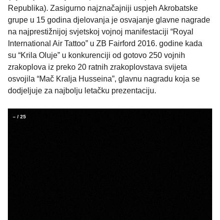
Republika). Zasigurno najznačajniji uspjeh Akrobatske
grupe u 15 godina djelovanja je osvajanje glavne nagrade
na najprestižnijoj svjetskoj vojnoj manifestaciji “Royal
International Air Tattoo” u ZB Fairford 2016. godine kada
su “Krila Oluje” u konkurenciji od gotovo 250 vojnih
zrakoplova iz preko 20 ratnih zrakoplovstava svijeta
osvojila “Mač Kralja Husseina”, glavnu nagradu koja se
dodjeljuje za najbolju letačku prezentaciju.
–
/
25