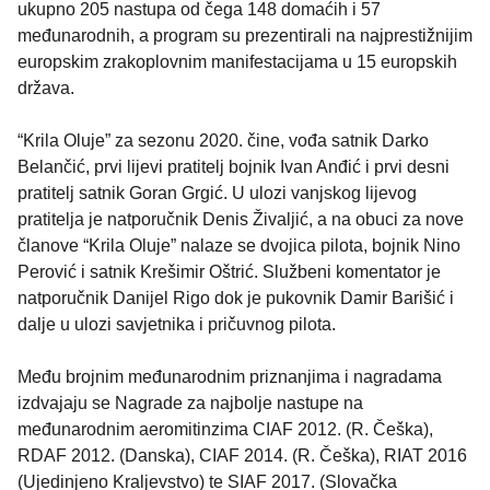
ukupno 205 nastupa od čega 148 domaćih i 57
međunarodnih, a program su prezentirali na najprestižnijim
europskim zrakoplovnim manifestacijama u 15 europskih
država.
“Krila Oluje” za sezonu 2020. čine, vođa satnik Darko
Belančić, prvi lijevi pratitelj bojnik Ivan Anđić i prvi desni
pratitelj satnik Goran Grgić. U ulozi vanjskog lijevog
pratitelja je natporučnik Denis Živaljić, a na obuci za nove
članove “Krila Oluje” nalaze se dvojica pilota, bojnik Nino
Perović i satnik Krešimir Oštrić. Službeni komentator je
natporučnik Danijel Rigo dok je pukovnik Damir Barišić i
dalje u ulozi savjetnika i pričuvnog pilota.
Među brojnim međunarodnim priznanjima i nagradama
izdvajaju se Nagrade za najbolje nastupe na
međunarodnim aeromitinzima CIAF 2012. (R. Češka),
RDAF 2012. (Danska), CIAF 2014. (R. Češka), RIAT 2016
(Ujedinjeno Kraljevstvo) te SIAF 2017. (Slovačka