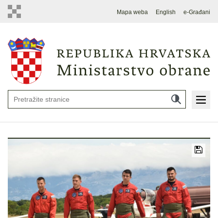
Mapa weba
English
e-Građani