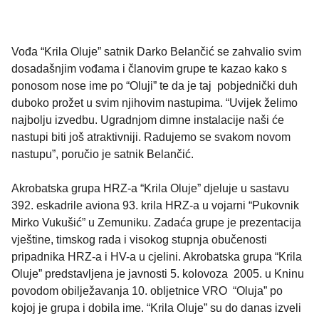
Vođa “Krila Oluje” satnik Darko Belančić se zahvalio svim
dosadašnjim vođama i članovim grupe te kazao kako s
ponosom nose ime po “Oluji” te da je taj pobjednički duh
duboko prožet u svim njihovim nastupima. “Uvijek želimo
najbolju izvedbu. Ugradnjom dimne instalacije naši će
nastupi biti još atraktivniji. Radujemo se svakom novom
nastupu”, poručio je satnik Belančić.
Akrobatska grupa HRZ-a “Krila Oluje” djeluje u sastavu
392. eskadrile aviona 93. krila HRZ-a u vojarni “Pukovnik
Mirko Vukušić” u Zemuniku. Zadaća grupe je prezentacija
vještine, timskog rada i visokog stupnja obučenosti
pripadnika HRZ-a i HV-a u cjelini. Akrobatska grupa “Krila
Oluje” predstavljena je javnosti 5. kolovoza 2005. u Kninu
povodom obilježavanja 10. obljetnice VRO “Oluja” po
kojoj je grupa i dobila ime. “Krila Oluje” su do danas izveli