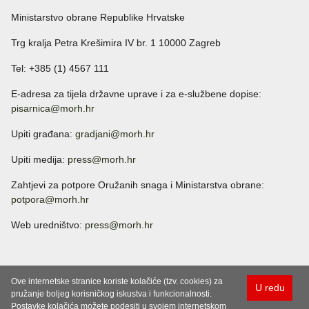
Ministarstvo obrane Republike Hrvatske
Trg kralja Petra Krešimira IV br. 1 10000 Zagreb
Tel: +385 (1) 4567 111
E-adresa za tijela državne uprave i za e-službene dopise:
pisarnica@morh.hr
Upiti građana:
gradjani@morh.hr
Upiti medija:
press@morh.hr
Zahtjevi za potpore Oružanih snaga i Ministarstva obrane:
potpora@morh.hr
Web uredništvo:
press@morh.hr
Ove internetske stranice koriste kolačiće (tzv. cookies) za
U redu
pružanje boljeg korisničkog iskustva i funkcionalnosti.
Postavke kolačića možete podesiti u svojem internetskom