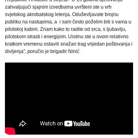
zahvaljujući sjajnim izvedbama uvršteni ste u vrh
svjetskog akrobatskog letenja. Oduševljavate brojnu
publiku na nastupima, a i sam često poželim biti s vama u
pilotskoj kabini. Znam kako to radite od srca, s ljubavlju,
pilotskom strasti i energijom. Uistinu ste u ovom relativno
kratkom vremenu ostavili snažan trag vrijedan poštovanja i
divljenja”, poručio je brigadir Ninić