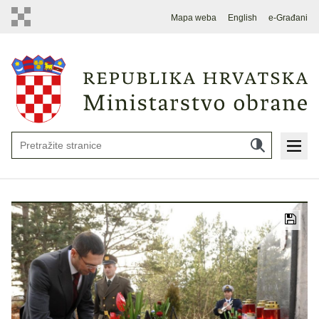
Mapa weba
English
e-Građani