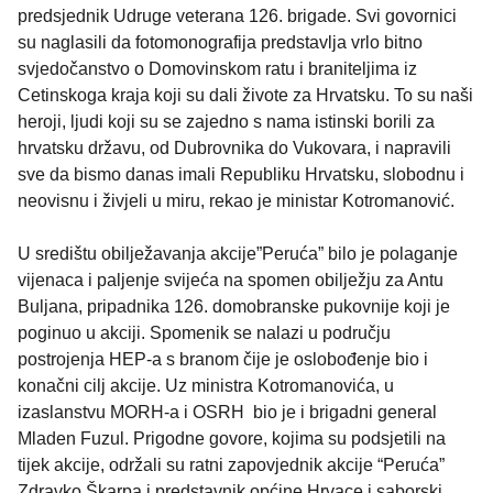
predsjednik Udruge veterana 126. brigade. Svi govornici
su naglasili da fotomonografija predstavlja vrlo bitno
svjedočanstvo o Domovinskom ratu i braniteljima iz
Cetinskoga kraja koji su dali živote za Hrvatsku. To su naši
heroji, ljudi koji su se zajedno s nama istinski borili za
hrvatsku državu, od Dubrovnika do Vukovara, i napravili
sve da bismo danas imali Republiku Hrvatsku, slobodnu i
neovisnu i živjeli u miru, rekao je ministar Kotromanović.
U središtu obilježavanja akcije”Peruća” bilo je polaganje
vijenaca i paljenje svijeća na spomen obilježju za Antu
Buljana, pripadnika 126. domobranske pukovnije koji je
poginuo u akciji. Spomenik se nalazi u području
postrojenja HEP-a s branom čije je oslobođenje bio i
konačni cilj akcije. Uz ministra Kotromanovića, u
izaslanstvu MORH-a i OSRH bio je i brigadni general
Mladen Fuzul. Prigodne govore, kojima su podsjetili na
tijek akcije, održali su ratni zapovjednik akcije “Peruća”
Zdravko Škarpa i predstavnik općine Hrvace i saborski