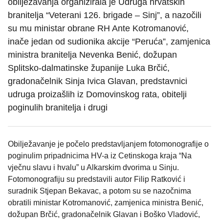
obilježavanja organizirala je Udruga hrvatskih
branitelja “Veterani 126. brigade – Sinj”, a nazočili
su mu ministar obrane RH Ante Kotromanović,
inače jedan od sudionika akcije “Peruća”, zamjenica
ministra branitelja Nevenka Benić, dožupan
Splitsko-dalmatinske županije Luka Brčić,
gradonačelnik Sinja Ivica Glavan, predstavnici
udruga proizašlih iz Domovinskog rata, obitelji
poginulih branitelja i drugi
Obilježavanje je počelo predstavljanjem fotomonografije o
poginulim pripadnicima HV-a iz Cetinskoga kraja “Na
vječnu slavu i hvalu” u Alkarskim dvorima u Sinju.
Fotomonografiju su predstavili autor Filip Ratković i
suradnik Stjepan Bekavac, a potom su se nazočnima
obratili ministar Kotromanović, zamjenica ministra Benić,
dožupan Brčić, gradonačelnik Glavan i Boško Vladović,