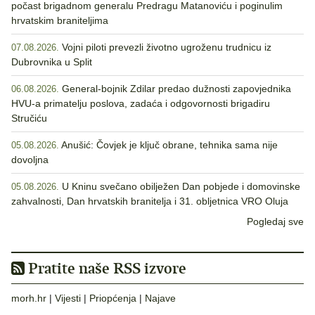
počast brigadnom generalu Predragu Matanoviću i poginulim
hrvatskim braniteljima
Vojni piloti prevezli životno ugroženu trudnicu iz
07.08.2026.
Dubrovnika u Split
General-bojnik Zdilar predao dužnosti zapovjednika
06.08.2026.
HVU-a primatelju poslova, zadaća i odgovornosti brigadiru
Stručiću
Anušić: Čovjek je ključ obrane, tehnika sama nije
05.08.2026.
dovoljna
U Kninu svečano obilježen Dan pobjede i domovinske
05.08.2026.
zahvalnosti, Dan hrvatskih branitelja i 31. obljetnica VRO Oluja
Pogledaj sve
Pratite naše RSS izvore
morh.hr
|
Vijesti
|
Priopćenja
|
Najave