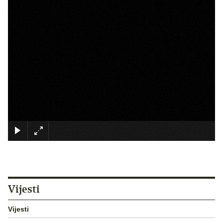
×
Vijesti
Vijesti