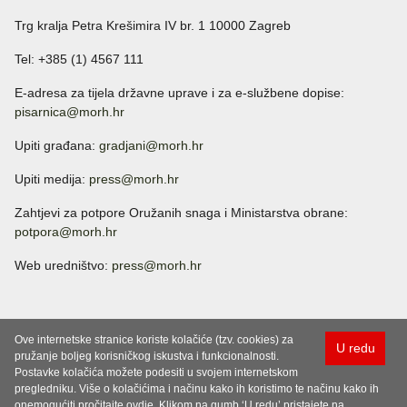
Trg kralja Petra Krešimira IV br. 1 10000 Zagreb
Tel: +385 (1) 4567 111
E-adresa za tijela državne uprave i za e-službene dopise:
pisarnica@morh.hr
Upiti građana:
gradjani@morh.hr
Upiti medija:
press@morh.hr
Zahtjevi za potpore Oružanih snaga i Ministarstva obrane:
potpora@morh.hr
Web uredništvo:
press@morh.hr
Ove internetske stranice koriste kolačiće (tzv. cookies) za
U redu
pružanje boljeg korisničkog iskustva i funkcionalnosti.
Postavke kolačića možete podesiti u svojem internetskom
pregledniku. Više o kolačićima i načinu kako ih koristimo te načinu kako ih
onemogućiti pročitajte ovdje. Klikom na gumb ‘U redu’ pristajete na