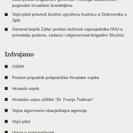
poginulim hrvatskim braniteljima
Vojni piloti prevezli životno ugroženu trudnicu iz Dubrovnika u
Split
General-bojnik Zdilar predao dužnosti zapovjednika HVU-a
primatelju poslova, zadaća i odgovornosti brigadiru Stručiću
Izdvajamo
OSRH
Postani pripadnik pobjedničke Hrvatske vojske
Hrvatski vojnik
Hrvatsko vojno učilište “Dr. Franjo Tuđman”
Vojna sigurnosno-obavještajna agencija
Vojni pilot
Izjava o pristupačnosti