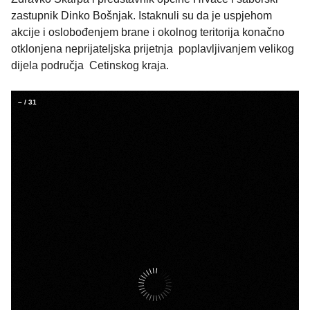
zastupnik Dinko Bošnjak. Istaknuli su da je uspjehom
akcije i oslobođenjem brane i okolnog teritorija konačno
otklonjena neprijateljska prijetnja poplavljivanjem velikog
dijela područja Cetinskog kraja.
–
/
31