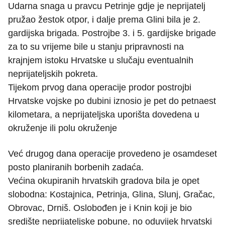
Udarna snaga u pravcu Petrinje gdje je neprijatelj
pružao žestok otpor, i dalje prema Glini bila je 2.
gardijska brigada. Postrojbe 3. i 5. gardijske brigade
za to su vrijeme bile u stanju pripravnosti na
krajnjem istoku Hrvatske u slučaju eventualnih
neprijateljskih pokreta.
Tijekom prvog dana operacije prodor postrojbi
Hrvatske vojske po dubini iznosio je pet do petnaest
kilometara, a neprijateljska uporišta dovedena u
okruženje ili polu okruženje
Već drugog dana operacije provedeno je osamdeset
posto planiranih borbenih zadaća.
Većina okupiranih hrvatskih gradova bila je opet
slobodna: Kostajnica, Petrinja, Glina, Slunj, Gračac,
Obrovac, Drniš. Oslobođen je i Knin koji je bio
središte neprijateljske pobune, no oduvijek hrvatski