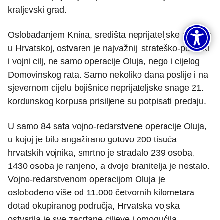
kraljevski grad.
Oslobađanjem Knina, središta neprijateljske pobune
u Hrvatskoj, ostvaren je najvažniji strateško-politički
i vojni cilj, ne samo operacije Oluja, nego i cijelog
Domovinskog rata. Samo nekoliko dana poslije i na
sjevernom dijelu bojišnice neprijateljske snage 21.
kordunskog korpusa prisiljene su potpisati predaju.
U samo 84 sata vojno-redarstvene operacije Oluja,
u kojoj je bilo angažirano gotovo 200 tisuća
hrvatskih vojnika, smrtno je stradalo 239 osoba,
1430 osoba je ranjeno, a dvoje branitelja je nestalo.
Vojno-redarstvenom operacijom Oluja je
oslobođeno više od 11.000 četvornih kilometara
dotad okupiranog područja, Hrvatska vojska
ostvarila je sve zacrtane ciljeve i omogućila