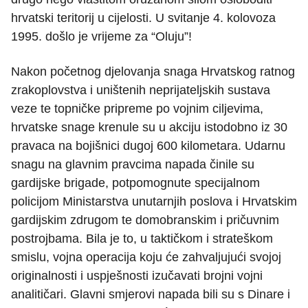
hrvatski teritorij u cijelosti. U svitanje 4. kolovoza
1995. došlo je vrijeme za “Oluju”!
Nakon početnog djelovanja snaga Hrvatskog ratnog
zrakoplovstva i uništenih neprijateljskih sustava
veze te topničke pripreme po vojnim ciljevima,
hrvatske snage krenule su u akciju istodobno iz 30
pravaca na bojišnici dugoj 600 kilometara. Udarnu
snagu na glavnim pravcima napada činile su
gardijske brigade, potpomognute specijalnom
policijom Ministarstva unutarnjih poslova i Hrvatskim
gardijskim zdrugom te domobranskim i pričuvnim
postrojbama. Bila je to, u taktičkom i strateškom
smislu, vojna operacija koju će zahvaljujući svojoj
originalnosti i uspješnosti izučavati brojni vojni
analitičari. Glavni smjerovi napada bili su s Dinare i