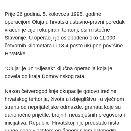
Prije 26 godina, 5. kolovoza 1995. godine
operacijom Oluja u hrvatski ustavno-pravni poredak
vraćen je cijeli okupirani teritorij, osim istočne
Slavonije. U operaciji je oslobođeno oko 11.000
četvornih kilometara ili 18,4 posto ukupne površine
Hrvatske.
“Oluja” je uz “Bljesak” ključna operacija koja je
dovela do kraja Domovinskog rata.
Nakon četverogodišnje okupacije gotovo trećine
hrvatskog teritorija, života u izbjeglištvu i u vječnom
strahu od neprijateljske odmazde, granata koje su
danonoćno prijetile, brojnih neuspješnih pregovora i
inicijativa, Republici Hrvatskoj nije preostalo ništa
drugo nego vlastitom oružanom silom osloboditi