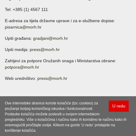
Tel: +385 (1) 4567 111
E-adresa za tijela državne uprave i za e-službene dopise:
pisarnica@morh.hr
Upiti građana:
gradjani@morh.hr
Upiti medija:
press@morh.hr
Zahtjevi za potpore Oružanih snaga i Ministarstva obrane:
potpora@morh.hr
Web uredništvo:
press@morh.hr
Ove internetske stranice koriste kolačiće (tzv. cookies) za
U redu
pružanje boljeg korisničkog iskustva i funkcionalnosti.
Postavke kolačića možete podesiti u svojem internetskom
pregledniku. Više o kolačićima i načinu kako ih koristimo te načinu kako ih
onemogućiti pročitajte ovdje. Klikom na gumb ‘U redu’ pristajete na
korištenje kolačića.