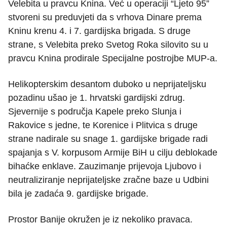
Velebita u pravcu Knina. Već u operaciji “Ljeto 95”
stvoreni su preduvjeti da s vrhova Dinare prema
Kninu krenu 4. i 7. gardijska brigada. S druge
strane, s Velebita preko Svetog Roka silovito su u
pravcu Knina prodirale Specijalne postrojbe MUP-a.
Helikopterskim desantom duboko u neprijateljsku
pozadinu ušao je 1. hrvatski gardijski zdrug.
Sjevernije s područja Kapele preko Slunja i
Rakovice s jedne, te Korenice i Plitvica s druge
strane nadirale su snage 1. gardijske brigade radi
spajanja s V. korpusom Armije BiH u cilju deblokade
bihaćke enklave. Zauzimanje prijevoja Ljubovo i
neutraliziranje neprijateljske zračne baze u Udbini
bila je zadaća 9. gardijske brigade.
Prostor Banije okružen je iz nekoliko pravaca.