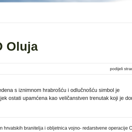
O Oluja
podijeli stra
vedena s iznimnom hrabrošću i odlučnošću simbol je
vijek ostati upamćena kao veličanstven trenutak koji je do
hrvatskih branitelja i obljetnica vojno- redarstvene operacije O