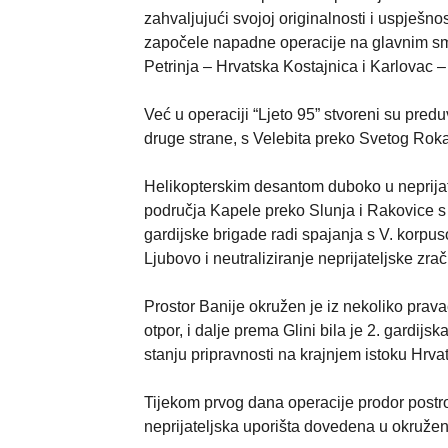
zahvaljujući svojoj originalnosti i uspješno
započele napadne operacije na glavnim sm
Petrinja – Hrvatska Kostajnica i Karlovac –
Već u operaciji “Ljeto 95” stvoreni su pred
druge strane, s Velebita preko Svetog Roka
Helikopterskim desantom duboko u neprijate
područja Kapele preko Slunja i Rakovice s j
gardijske brigade radi spajanja s V. korpu
Ljubovo i neutraliziranje neprijateljske zra
Prostor Banije okružen je iz nekoliko prava
otpor, i dalje prema Glini bila je 2. gardijsk
stanju pripravnosti na krajnjem istoku Hrvat
Tijekom prvog dana operacije prodor postro
neprijateljska uporišta dovedena u okruženj