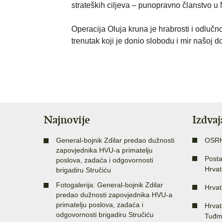
strateških ciljeva – punopravno članstvo u
Operacija Oluja kruna je hrabrosti i odluč
trenutak koji je donio slobodu i mir našoj d
Najnovije
Izdva
General-bojnik Zdilar predao dužnosti
OSR
zapovjednika HVU-a primatelju
Posta
poslova, zadaća i odgovornosti
Hrvat
brigadiru Stručiću
Fotogalerija: General-bojnik Zdilar
Hrvat
predao dužnosti zapovjednika HVU-a
primatelju poslova, zadaća i
Hrvat
odgovornosti brigadiru Stručiću
Tuđm