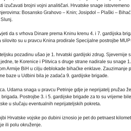
sti izučavati brojni vojni analitičari. Hrvatske snage istovremeno
jerovima: Bosansko Grahovo – Knin; Josipdol – Plaški – Bihać
 Slunj.
uvjeti da s vrhova Dinare prema Kninu krenu 4. i 7. gardijska bri
 silovito su u pravcu Knina prodirale Specijalne postrojbe MUP
ljsku pozadinu ušao je 1. hrvatski gardijski zdrug. Sjevernije s
edne, te Korenice i Plitvica s druge strane nadirale su snage 1.
som Armije BiH u cilju deblokade bihaćke enklave. Zauzimanje p
čne baze u Udbini bila je zadaća 9. gardijske brigade.
ca. Udarna snaga u pravcu Petrinje gdje je neprijatelj pružao ž
a brigada. Postrojbe 3. i 5. gardijske brigade za to su vrijeme bil
ske u slučaju eventualnih neprijateljskih pokreta.
jbi Hrvatske vojske po dubini iznosio je pet do petnaest kilomet
e ili polu okruženje.