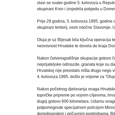
slavi se svake godine 5. kolovoza u Republ
okupirani Knin i iznjedrila pobjedu u Domo
Prije 29 godina, 5. kolovoza 1995. godine o
okupirani teritorij, osim istočne Slavonije
Oluja je uz Bljesak bila ključna operacija 
neovisnost Hrvatske te dovela do kraja Do
Nakon četverogodišnje okupacije gotovo četv
neprijateljske odmazde, granata koje su dan
Hrvatskoj nije preostalo ništa drugo nego vla
4. kolovoza 1995. došlo je vrijeme za “Oluj
Nakon početnog djelovanja snaga Hrvatskog 
topničke pripreme po vojnim ciljevima, hrv
dugoj gotovo 600 kilometara. Udarnu snagu
potpomognute specijalnom policijom Minist
domobranskim i pričuvnim postrojbama. Bila 