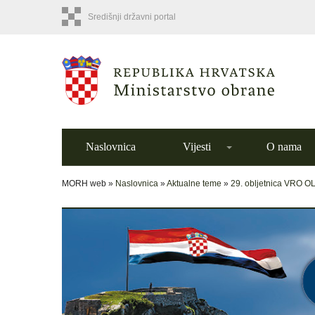
Središnji državni portal
Naslovnica
Vijesti
O nama
MORH web »
Naslovnica
»
Aktualne teme
»
29. obljetnica VRO O