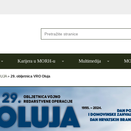
Karijera u MORH-u
Multimedija
MOR
LUJA
»
29. obljetnica VRO Oluja