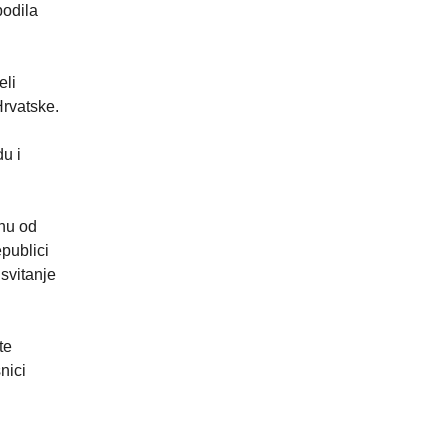
bodila
eli
Hrvatske.
du i
ahu od
epublici
 svitanje
te
nici