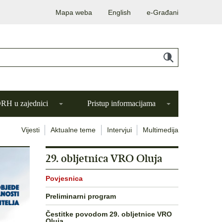
Mapa weba
English
e-Građani
H u zajednici
Pristup informacijama
Vijesti
Aktualne teme
Intervjui
Multimedija
29. obljetnica VRO Oluja
Povjesnica
Preliminarni program
Čestitke povodom 29. obljetnice VRO
Oluja