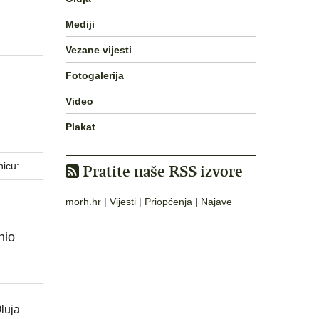
Mediji
Vezane vijesti
Fotogalerija
Video
Plakat
nicu:
Pratite naše RSS izvore
morh.hr
|
Vijesti
|
Priopćenja
|
Najave
nio
luja