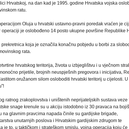
ici Hrvatskoj, na dan kad je 1995. godine Hrvatska vojska oslo
vinskom ratu.
peracijom Oluja u hrvatski ustavno-pravni poredak vraćen je cij
. U operaciji je oslobođeno 14 posto ukupne površine Republike 
te prekretnica koja je označila konačnu pobjedu u borbi za slobo
movinskog rata.
rtine hrvatskog teritorija, života u izbjeglištvu i u vječnom str
onoćno prijetile, brojnih neuspješnih pregovora i inicijativa, R
stitom oružanom silom osloboditi hrvatski teritorij u cijelosti. U
u”!
ratnog zrakoplovstva i uništenih neprijateljskih sustava veze 
atske snage krenule su u akciju istodobno iz 30 pravaca na bojiš
 na glavnim pravcima napada činile su gardijske brigade,
arstva unutarnjih poslova i Hrvatskim gardijskim zdrugom te
je to, u taktičkom i strateškom smislu, vojna operacija koju će