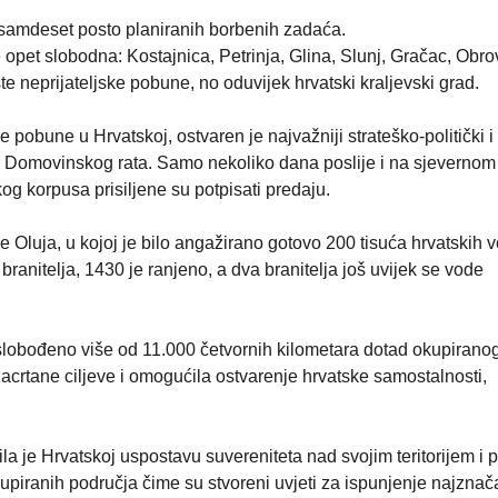
samdeset posto planiranih borbenih zadaća.
 opet slobodna: Kostajnica, Petrinja, Glina, Slunj, Gračac, Obro
šte neprijateljske pobune, no oduvijek hrvatski kraljevski grad.
pobune u Hrvatskoj, ostvaren je najvažniji strateško-politički i 
log Domovinskog rata. Samo nekoliko dana poslije i na sjevernom 
og korpusa prisiljene su potpisati predaju.
Oluja, u kojoj je bilo angažirano gotovo 200 tisuća hrvatskih vo
branitelja, 1430 je ranjeno, a dva branitelja još uvijek se vode
lobođeno više od 11.000 četvornih kilometara dotad okupirano
zacrtane ciljeve i omogućila ostvarenje hrvatske samostalnosti,
a je Hrvatskoj uspostavu suvereniteta nad svojim teritorijem i p
kupiranih područja čime su stvoreni uvjeti za ispunjenje najznača