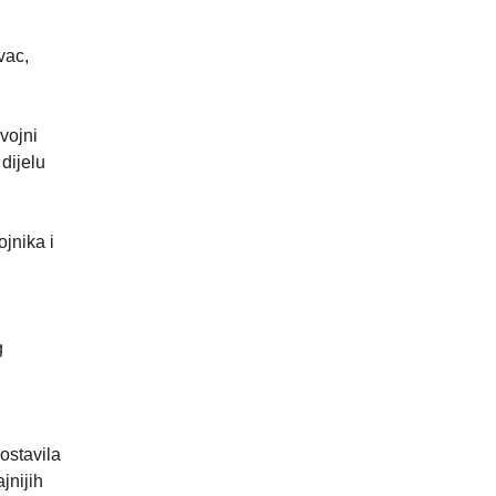
vac,
vojni
dijelu
jnika i
g
ostavila
jnijih