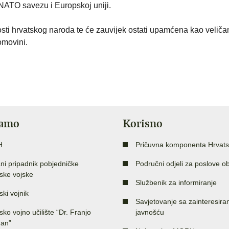
 NATO savezu i Europskoj uniji.
nosti hrvatskog naroda te će zauvijek ostati upamćena kao velič
omovini.
jamo
Korisno
H
Pričuvna komponenta Hrvats
ni pripadnik pobjedničke
Područni odjeli za poslove o
ske vojske
Službenik za informiranje
ski vojnik
Savjetovanje sa zainteresir
sko vojno učilište “Dr. Franjo
javnošću
an”