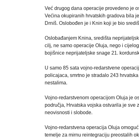
Već drugog dana operacije provedeno je o
Većina okupiranih hrvatskih gradova bila je
Drniš. Oslobođen je i Knin koji je bio sredi
Oslobađanjem Knina, središta neprijateljske 
cilj, ne samo operacije Oluja, nego i cije
bojišnice neprijateljske snage 21. kordunsk
U samo 85 sata vojno-redarstvene operacije 
policajaca, smrtno je stradalo 243 hrvatska 
nestalima.
Vojno-redarstvenom operacijom Oluja je os
područja, Hrvatska vojska ostvarila je sve 
neovisnosti i slobode.
Vojno-redarstvena operacija Oluja omogućil
temelje za mirnu reintegraciju preostalih o