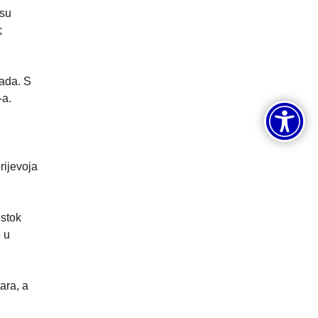
 su
;
gada. S
-a.
rijevoja
estok
e u
ara, a