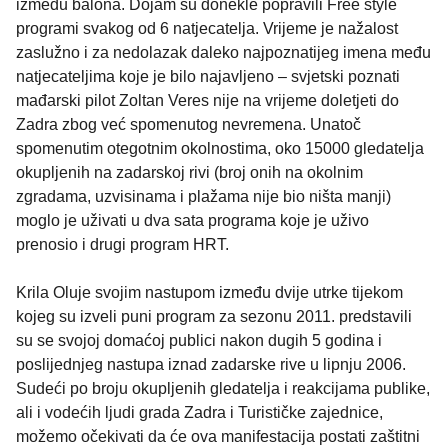
između balona. Dojam su donekle popravili Free style
programi svakog od 6 natjecatelja. Vrijeme je nažalost
zaslužno i za nedolazak daleko najpoznatijeg imena među
natjecateljima koje je bilo najavljeno – svjetski poznati
mađarski pilot Zoltan Veres nije na vrijeme doletjeti do
Zadra zbog već spomenutog nevremena. Unatoč
spomenutim otegotnim okolnostima, oko 15000 gledatelja
okupljenih na zadarskoj rivi (broj onih na okolnim
zgradama, uzvisinama i plažama nije bio ništa manji)
moglo je uživati u dva sata programa koje je uživo
prenosio i drugi program HRT.
Krila Oluje svojim nastupom između dvije utrke tijekom
kojeg su izveli puni program za sezonu 2011. predstavili
su se svojoj domaćoj publici nakon dugih 5 godina i
poslijednjeg nastupa iznad zadarske rive u lipnju 2006.
Sudeći po broju okupljenih gledatelja i reakcijama publike,
ali i vodećih ljudi grada Zadra i Turističke zajednice,
možemo očekivati da će ova manifestacija postati zaštitni