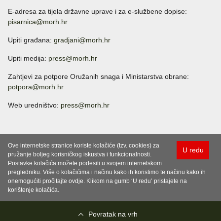
E-adresa za tijela državne uprave i za e-službene dopise:
pisarnica@morh.hr
Upiti građana:
gradjani@morh.hr
Upiti medija:
press@morh.hr
Zahtjevi za potpore Oružanih snaga i Ministarstva obrane:
potpora@morh.hr
Web uredništvo:
press@morh.hr
Ove internetske stranice koriste kolačiće (tzv. cookies) za
U redu
pružanje boljeg korisničkog iskustva i funkcionalnosti.
Postavke kolačića možete podesiti u svojem internetskom
pregledniku. Više o kolačićima i načinu kako ih koristimo te načinu kako ih
onemogućiti pročitajte ovdje. Klikom na gumb ‘U redu’ pristajete na
korištenje kolačića.
Povratak na vrh