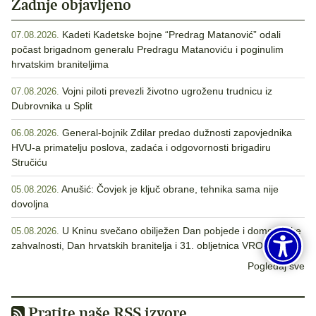
Zadnje objavljeno
Kadeti Kadetske bojne “Predrag Matanović” odali
07.08.2026.
počast brigadnom generalu Predragu Matanoviću i poginulim
hrvatskim braniteljima
Vojni piloti prevezli životno ugroženu trudnicu iz
07.08.2026.
Dubrovnika u Split
General-bojnik Zdilar predao dužnosti zapovjednika
06.08.2026.
HVU-a primatelju poslova, zadaća i odgovornosti brigadiru
Stručiću
Anušić: Čovjek je ključ obrane, tehnika sama nije
05.08.2026.
dovoljna
U Kninu svečano obilježen Dan pobjede i domovinske
05.08.2026.
zahvalnosti, Dan hrvatskih branitelja i 31. obljetnica VRO Oluja
Pogledaj sve
Pratite naše RSS izvore