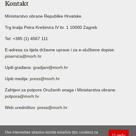
Kontakt
Ministarstvo obrane Republike Hrvatske
Trg kralja Petra Krešimira IV br. 1 10000 Zagreb
Tel: +385 (1) 4567 111
E-adresa za tijela državne uprave i za e-službene dopise:
pisarnica@morh.hr
Upiti građana:
gradjani@morh.hr
Upiti medija:
press@morh.hr
Zahtjevi za potpore Oružanih snaga i Ministarstva obrane:
potpora@morh.hr
Web uredništvo:
press@morh.hr
Ove internetske stranice koriste kolačiće (tzv. cookies) za
U redu