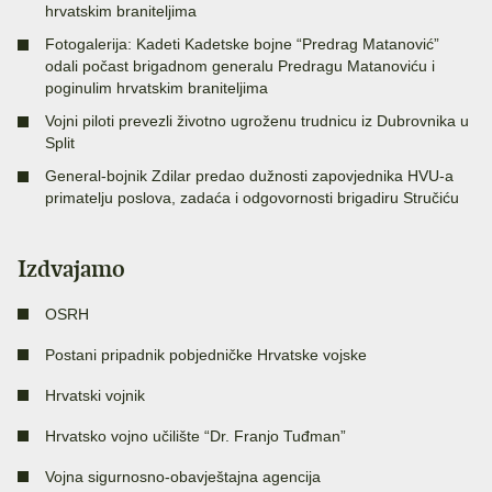
hrvatskim braniteljima
Fotogalerija: Kadeti Kadetske bojne “Predrag Matanović”
odali počast brigadnom generalu Predragu Matanoviću i
poginulim hrvatskim braniteljima
Vojni piloti prevezli životno ugroženu trudnicu iz Dubrovnika u
Split
General-bojnik Zdilar predao dužnosti zapovjednika HVU-a
primatelju poslova, zadaća i odgovornosti brigadiru Stručiću
Izdvajamo
OSRH
Postani pripadnik pobjedničke Hrvatske vojske
Hrvatski vojnik
Hrvatsko vojno učilište “Dr. Franjo Tuđman”
Vojna sigurnosno-obavještajna agencija