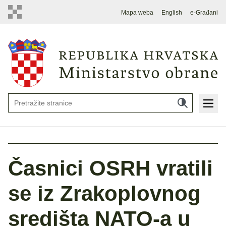
Mapa weba
English
e-Građani
Časnici OSRH vratili
se iz Zrakoplovnog
središta NATO-a u