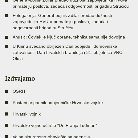
General-bojnik Zdilar predao dužnosti zapovjednika HVU-a
primatelju poslova, zadaća i odgovornosti brigadiru Stručiću
Fotogalerija: General-bojnik Zdilar predao dužnosti
zapovjednika HVU-a primatelju poslova, zadaća i
odgovornosti brigadiru Stručiću
Anušić: Čovjek je ključ obrane, tehnika sama nije dovoljna
U Kninu svečano obilježen Dan pobjede i domovinske
zahvalnosti, Dan hrvatskih branitelja i 31. obljetnica VRO
Oluja
Izdvajamo
OSRH
Postani pripadnik pobjedničke Hrvatske vojske
Hrvatski vojnik
Hrvatsko vojno učilište “Dr. Franjo Tuđman”
Vojna sigurnosno-obavještajna agencija