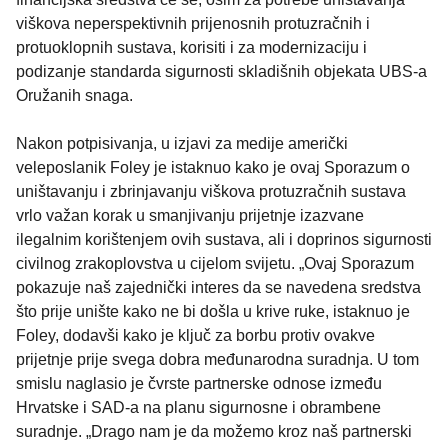
viškova neperspektivnih prijenosnih protuzračnih i
protuoklopnih sustava, korisiti i za modernizaciju i
podizanje standarda sigurnosti skladišnih objekata UBS-a
Oružanih snaga.
Nakon potpisivanja, u izjavi za medije američki
veleposlanik Foley je istaknuo kako je ovaj Sporazum o
uništavanju i zbrinjavanju viškova protuzračnih sustava
vrlo važan korak u smanjivanju prijetnje izazvane
ilegalnim korištenjem ovih sustava, ali i doprinos sigurnosti
civilnog zrakoplovstva u cijelom svijetu. „Ovaj Sporazum
pokazuje naš zajednički interes da se navedena sredstva
što prije unište kako ne bi došla u krive ruke, istaknuo je
Foley, dodavši kako je ključ za borbu protiv ovakve
prijetnje prije svega dobra međunarodna suradnja. U tom
smislu naglasio je čvrste partnerske odnose između
Hrvatske i SAD-a na planu sigurnosne i obrambene
suradnje. „Drago nam je da možemo kroz naš partnerski