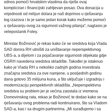
odnos pomoći hrvatskim vlastima da riješe ovaj
kompliciran i financijski zahtjevan posao. Ova donacija u
vrijednosti od milijun dolara je naš doprinos u rješavanju
tog izazova i to je samo jedan korak kako možemo pomoći
u rješavanju ovog za sigurnost važnog pitanja“, naglasio je
veleposlanik Foley.
Ministar Božinović je rekao kako će se sredstva koja Vlada
SAD donira RH utrošiti za uništavanje neperspektivnog
UBS-a, a dijelom i za pojačavanje sigurnosti objekata gdje
OSRH navedena sredstva skladište. Također je istaknuo
kako je Vlada RH u nekoliko zadnjih godina investirala
značajna sredstva za ove namjene, u posljednih godinu
dana gotovo 35 milijuna kuna, a što uključuje i izgradnju i
modernizaciju perspektivnih skladišta. „Neperspektivna
sredstva su problem jer je većina zaostala iz vremena
Domovinskog rata, rekao je Božinović te dodao kako se na
rješavanju ovog problema radi kontinuirano, što sa Vladom
SAD-a, kao i sa drugim partnerima. „Mi surađujemo i sa