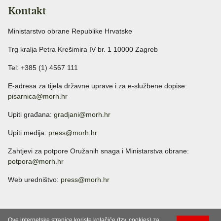
Kontakt
Ministarstvo obrane Republike Hrvatske
Trg kralja Petra Krešimira IV br. 1 10000 Zagreb
Tel: +385 (1) 4567 111
E-adresa za tijela državne uprave i za e-službene dopise:
pisarnica@morh.hr
Upiti građana:
gradjani@morh.hr
Upiti medija:
press@morh.hr
Zahtjevi za potpore Oružanih snaga i Ministarstva obrane:
potpora@morh.hr
Web uredništvo:
press@morh.hr
Ove internetske stranice koriste kolačiće (tzv. cookies) za