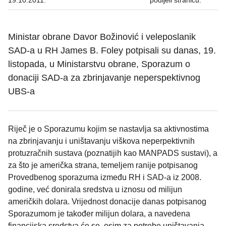
19.10.2011.
podijeli stranicu:
Ministar obrane Davor Božinović i veleposlanik
SAD-a u RH James B. Foley potpisali su danas, 19.
listopada, u Ministarstvu obrane, Sporazum o
donaciji SAD-a za zbrinjavanje neperspektivnog
UBS-a
Riječ je o Sporazumu kojim se nastavlja sa aktivnostima
na zbrinjavanju i uništavanju viškova neperpektivnih
protuzračnih sustava (poznatijih kao MANPADS sustavi), a
za što je američka strana, temeljem ranije potpisanog
Provedbenog sporazuma između RH i SAD-a iz 2008.
godine, već donirala sredstva u iznosu od milijun
američkih dolara. Vrijednost donacije danas potpisanog
Sporazumom je također milijun dolara, a navedena
financijska sredstva će se, osim za potrebe uništavanja