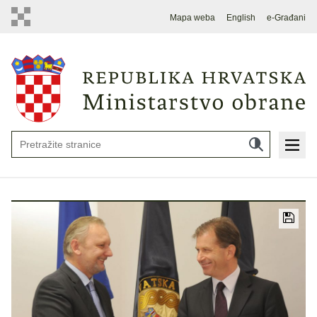
Mapa weba
English
e-Građani