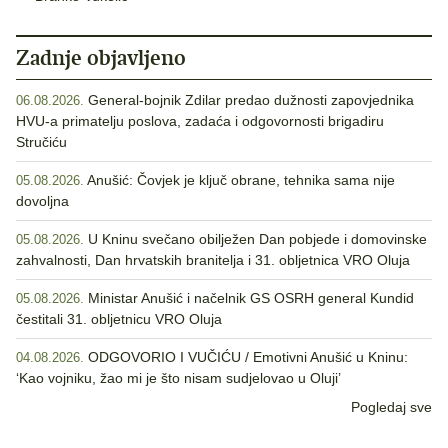
Zadnje objavljeno
General-bojnik Zdilar predao dužnosti zapovjednika
06.08.2026.
HVU-a primatelju poslova, zadaća i odgovornosti brigadiru
Stručiću
Anušić: Čovjek je ključ obrane, tehnika sama nije
05.08.2026.
dovoljna
U Kninu svečano obilježen Dan pobjede i domovinske
05.08.2026.
zahvalnosti, Dan hrvatskih branitelja i 31. obljetnica VRO Oluja
Ministar Anušić i načelnik GS OSRH general Kundid
05.08.2026.
čestitali 31. obljetnicu VRO Oluja
ODGOVORIO I VUČIĆU / Emotivni Anušić u Kninu:
04.08.2026.
‘Kao vojniku, žao mi je što nisam sudjelovao u Oluji’
Pogledaj sve