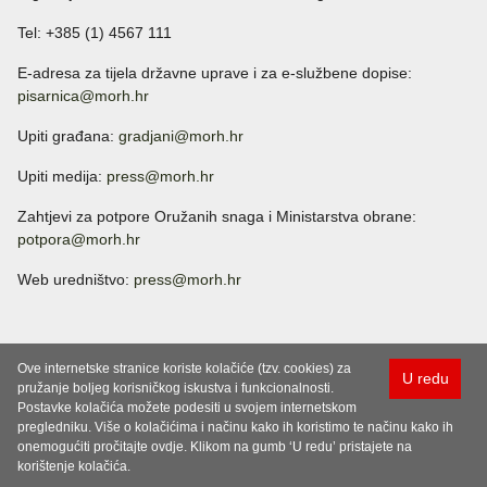
Tel: +385 (1) 4567 111
E-adresa za tijela državne uprave i za e-službene dopise:
pisarnica@morh.hr
Upiti građana:
gradjani@morh.hr
Upiti medija:
press@morh.hr
Zahtjevi za potpore Oružanih snaga i Ministarstva obrane:
potpora@morh.hr
Web uredništvo:
press@morh.hr
Ove internetske stranice koriste kolačiće (tzv. cookies) za
U redu
pružanje boljeg korisničkog iskustva i funkcionalnosti.
Postavke kolačića možete podesiti u svojem internetskom
pregledniku. Više o kolačićima i načinu kako ih koristimo te načinu kako ih
onemogućiti pročitajte ovdje. Klikom na gumb ‘U redu’ pristajete na
korištenje kolačića.