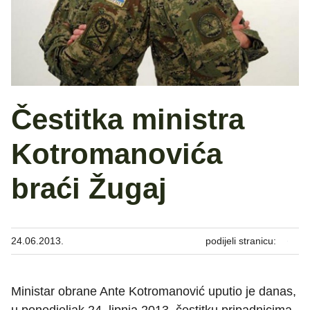
Čestitka ministra
Kotromanovića
braći Žugaj
24.06.2013.
podijeli stranicu:
Ministar obrane Ante Kotromanović uputio je danas,