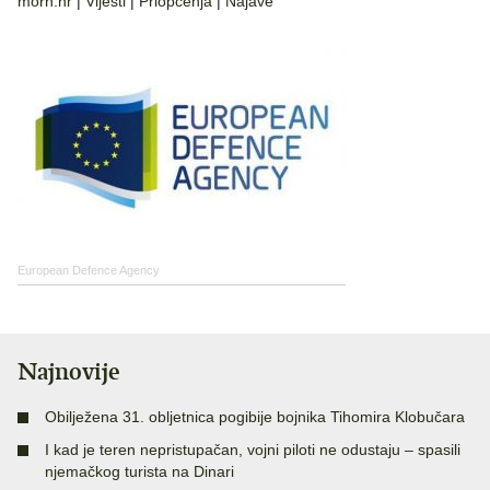
morh.hr
|
Vijesti
|
Priopćenja
|
Najave
European Defence Agency
Najnovije
Obilježena 31. obljetnica pogibije bojnika Tihomira Klobučara
I kad je teren nepristupačan, vojni piloti ne odustaju – spasili
njemačkog turista na Dinari