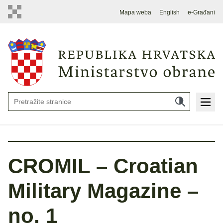
Mapa weba
English
e-Građani
CROMIL – Croatian
Military Magazine –
no. 1