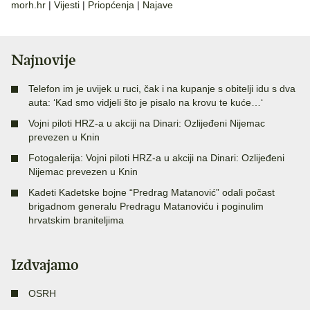
morh.hr
|
Vijesti
|
Priopćenja
|
Najave
Najnovije
Telefon im je uvijek u ruci, čak i na kupanje s obitelji idu s dva
auta: ‘Kad smo vidjeli što je pisalo na krovu te kuće…‘
Vojni piloti HRZ-a u akciji na Dinari: Ozlijeđeni Nijemac
prevezen u Knin
Fotogalerija: Vojni piloti HRZ-a u akciji na Dinari: Ozlijeđeni
Nijemac prevezen u Knin
Kadeti Kadetske bojne “Predrag Matanović” odali počast
brigadnom generalu Predragu Matanoviću i poginulim
hrvatskim braniteljima
Izdvajamo
OSRH