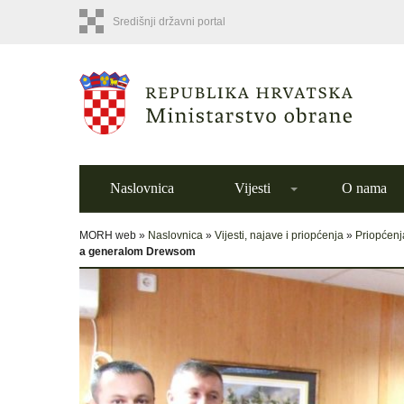
Središnji državni portal
Naslovnica
Vijesti
O nama
MORH web »
Naslovnica
»
Vijesti, najave i priopćenja
»
Priopćenj
a generalom Drewsom