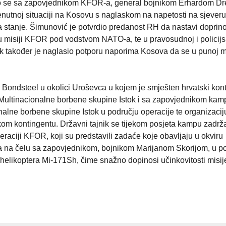
eo se sa zapovjednikom KFOR-a, general bojnikom Erhardom D
enutnoj situaciji na Kosovu s naglaskom na napetosti na sjever
 stanje. Šimunović je potvrdio predanost RH da nastavi doprino
 misiji KFOR pod vodstvom NATO-a, te u pravosudnoj i policijs
ik također je naglasio potporu naporima Kosova da se u punoj m
p Bondsteel u okolici Uroševca u kojem je smješten hrvatski kont
ultinacionalne borbene skupine Istok i sa zapovjednikom kamp
ionalne borbene skupine Istok u području operacije te organizac
skom kontingentu. Državni tajnik se tijekom posjeta kampu zadrža
raciji KFOR, koji su predstavili zadaće koje obavljaju u okviru
a na čelu sa zapovjednikom, bojnikom Marijanom Skorijom, u p
helikoptera Mi-171Sh, čime snažno dopinosi učinkovitosti misij