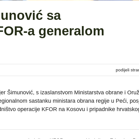
munović sa
FOR-a generalom
podijeli stra
Pjer Šimunović, s izaslanstvom Ministarstva obrane i Oru
gionalnom sastanku ministara obrana regije u Peći, posj
edništvo operacije KFOR na Kosovu i pripadnike hrvatsko