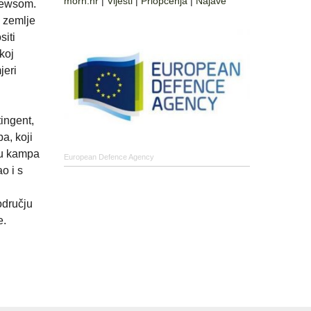
morh.hr
|
Vijesti
|
Priopćenja
|
Najave
rewsom.
u zemlje
siti
koj
jeri
ingent,
a, koji
iju kampa
European Defence Agency
o i s
odručju
e.