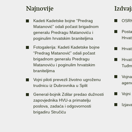
Najnovije
Izdva
Kadeti Kadetske bojne “Predrag
OSR
Matanović” odali počast brigadnom
Posta
generalu Predragu Matanoviću i
Hrvat
poginulim hrvatskim braniteljima
Fotogalerija: Kadeti Kadetske bojne
Hrvat
“Predrag Matanović” odali počast
brigadnom generalu Predragu
Hrvat
Matanoviću i poginulim hrvatskim
Tuđm
braniteljima
Vojna
Vojni piloti prevezli životno ugroženu
agenc
trudnicu iz Dubrovnika u Split
Vojni 
General-bojnik Zdilar predao dužnosti
zapovjednika HVU-a primatelju
Izjav
poslova, zadaća i odgovornosti
brigadiru Stručiću