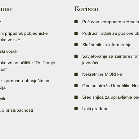
jamo
Korisno
H
Pričuvna komponenta Hrvats
ni pripadnik pobjedničke
Područni odjeli za poslove o
ske vojske
Službenik za informiranje
ski vojnik
Savjetovanje sa zainteresir
sko vojno učilište “Dr. Franjo
javnošću
an”
Nekretnine MORH-a
 sigurnosno-obavještajna
Obalna straža Republike Hrv
ija
Središnjica za upravljanje o
pilot
Upiti građana
a o pristupačnosti