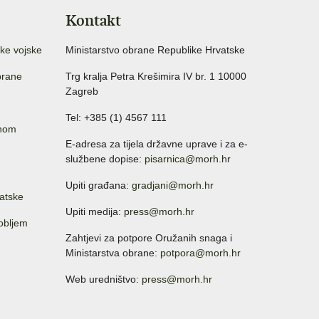
Kontakt
ke vojske
Ministarstvo obrane Republike Hrvatske
brane
Trg kralja Petra Krešimira IV br. 1 10000
Zagreb
Tel: +385 (1) 4567 111
anom
E-adresa za tijela državne uprave i za e-
službene dopise:
pisarnica@morh.hr
Upiti građana:
gradjani@morh.hr
atske
Upiti medija:
press@morh.hr
sobljem
Zahtjevi za potpore Oružanih snaga i
Ministarstva obrane:
potpora@morh.hr
Web uredništvo:
press@morh.hr