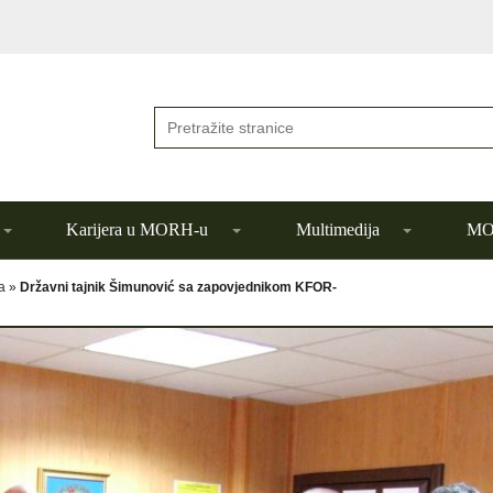
Karijera u MORH-u
Multimedija
MOR
a
»
Državni tajnik Šimunović sa zapovjednikom KFOR-