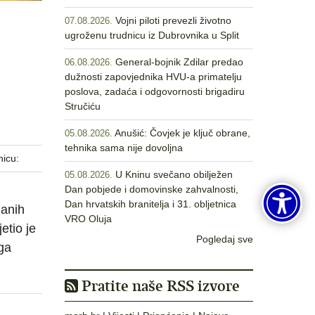
Vojni piloti prevezli životno
07.08.2026.
ugroženu trudnicu iz Dubrovnika u Split
General-bojnik Zdilar predao
06.08.2026.
dužnosti zapovjednika HVU-a primatelju
poslova, zadaća i odgovornosti brigadiru
Stručiću
Anušić: Čovjek je ključ obrane,
05.08.2026.
tehnika sama nije dovoljna
nicu:
U Kninu svečano obilježen
05.08.2026.
Dan pobjede i domovinske zahvalnosti,
Dan hrvatskih branitelja i 31. obljetnica
žanih
VRO Oluja
etio je
Pogledaj sve
ga
Pratite naše RSS izvore