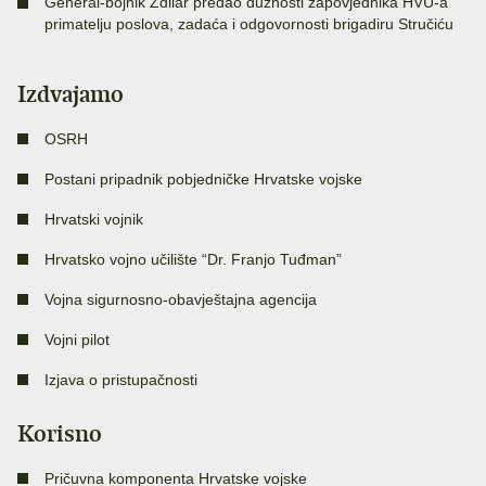
General-bojnik Zdilar predao dužnosti zapovjednika HVU-a
primatelju poslova, zadaća i odgovornosti brigadiru Stručiću
Izdvajamo
OSRH
Postani pripadnik pobjedničke Hrvatske vojske
Hrvatski vojnik
Hrvatsko vojno učilište “Dr. Franjo Tuđman”
Vojna sigurnosno-obavještajna agencija
Vojni pilot
Izjava o pristupačnosti
Korisno
Pričuvna komponenta Hrvatske vojske