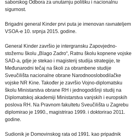
saborskog Odbora za unutarnju politiku i nacionalnu
sigurnost.
Brigadni general Kinder prvi puta je imenovan ravnateljem
VSOA-e 10. srpnja 2015. godine.
General Kinder završio je intergransku Zapovjedno-
stožernu školu „Blago Zadro“, Ratnu školu kopnene vojske
SAD-a, gdje je stekao i magisterij studija strategije, te
Međunarodni tečaj na školi za obrambene studije
Sveučilišta nacionalne obrane Narodnooslobodilačke
vojske NR Kine. Također je završio Vojno-diplomatsku
školu Ministarstva obrane RH i jednogodišnji studij na
Diplomatskoj akademiji Ministarstva vanjskih i europskih
poslova RH. Na Pravnom fakultetu Sveučilišta u Zagrebu
diplomirao je 1990., magistrirao 1999. i doktorirao 2011.
godine.
Sudionik je Domovinskog rata od 1991. kao pripadnik