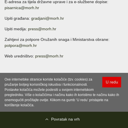
E-adresa za tijela državne uprave i za e-službene dopise:
pisarnica@morh.hr
Upiti građana:
gradjani@morh.hr
Upiti medija:
press@morh.hr
Zahtjevi za potpore Oružanih snaga i Ministarstva obrane:
potpora@morh.hr
Web uredništvo:
press@morh.hr
Ove internetske stranice koriste kolačiće (tzv. cookies) za
U redu
pružanje boljeg korisničkog iskustva i funkcionalnosti.
Postavke kolačića možete podesiti u svojem internetskom
pregledniku. Više o kolačićima i načinu kako ih koristimo te načinu kako ih
onemogućiti pročitajte ovdje. Klikom na gumb ‘U redu’ pristajete na
korištenje kolačića.
Povratak na vrh