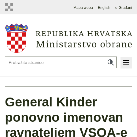
Mapa weba
English
e-Građani
General Kinder
ponovno imenovan
ravnateljem VSOA-e