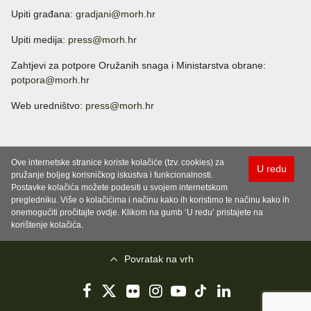
Upiti građana:
gradjani@morh.hr
Upiti medija:
press@morh.hr
Zahtjevi za potpore Oružanih snaga i Ministarstva obrane:
potpora@morh.hr
Web uredništvo:
press@morh.hr
Ove internetske stranice koriste kolačiće (tzv. cookies) za
U redu
pružanje boljeg korisničkog iskustva i funkcionalnosti.
Postavke kolačića možete podesiti u svojem internetskom
pregledniku. Više o kolačićima i načinu kako ih koristimo te načinu kako ih
onemogućiti pročitajte ovdje. Klikom na gumb ‘U redu’ pristajete na
korištenje kolačića.
Povratak na vrh