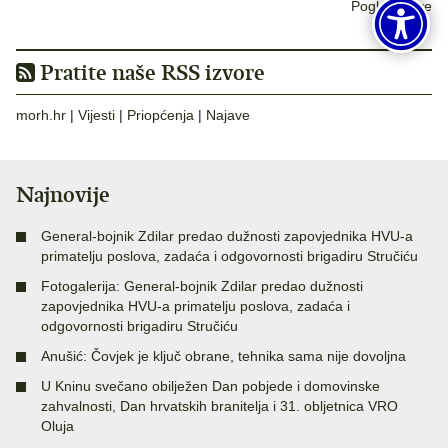
Pogledaj sve
Pratite naše RSS izvore
morh.hr
|
Vijesti
|
Priopćenja
|
Najave
Najnovije
General-bojnik Zdilar predao dužnosti zapovjednika HVU-a
primatelju poslova, zadaća i odgovornosti brigadiru Stručiću
Fotogalerija: General-bojnik Zdilar predao dužnosti
zapovjednika HVU-a primatelju poslova, zadaća i
odgovornosti brigadiru Stručiću
Anušić: Čovjek je ključ obrane, tehnika sama nije dovoljna
U Kninu svečano obilježen Dan pobjede i domovinske
zahvalnosti, Dan hrvatskih branitelja i 31. obljetnica VRO
Oluja