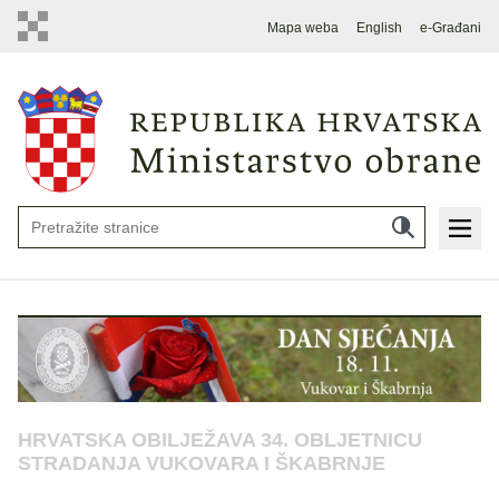
Mapa weba
English
e-Građani
HRVATSKA OBILJEŽAVA 34. OBLJETNICU
STRADANJA VUKOVARA I ŠKABRNJE