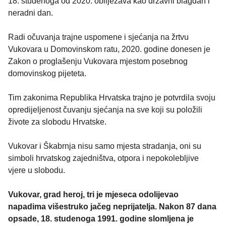
18. studenoga od 2020. obilježava kao državni blagdan i
neradni dan.
Radi očuvanja trajne uspomene i sjećanja na žrtvu
Vukovara u Domovinskom ratu, 2020. godine donesen je
Zakon o proglašenju Vukovara mjestom posebnog
domovinskog pijeteta.
Tim zakonima Republika Hrvatska trajno je potvrdila svoju
opredijeljenost čuvanju sjećanja na sve koji su položili
živote za slobodu Hrvatske.
Vukovar i Škabrnja nisu samo mjesta stradanja, oni su
simboli hrvatskog zajedništva, otpora i nepokolebljive
vjere u slobodu.
Vukovar, grad heroj, tri je mjeseca odolijevao
napadima višestruko jačeg neprijatelja. Nakon 87 dana
opsade, 18. studenoga 1991. godine slomljena je