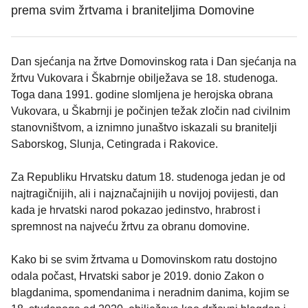
prema svim žrtvama i braniteljima Domovine
Dan sjećanja na žrtve Domovinskog rata i Dan sjećanja na
žrtvu Vukovara i Škabrnje obilježava se 18. studenoga.
Toga dana 1991. godine slomljena je herojska obrana
Vukovara, u Škabrnji je počinjen težak zločin nad civilnim
stanovništvom, a iznimno junaštvo iskazali su branitelji
Saborskog, Slunja, Cetingrada i Rakovice.
Za Republiku Hrvatsku datum 18. studenoga jedan je od
najtragičnijih, ali i najznačajnijih u novijoj povijesti, dan
kada je hrvatski narod pokazao jedinstvo, hrabrost i
spremnost na najveću žrtvu za obranu domovine.
Kako bi se svim žrtvama u Domovinskom ratu dostojno
odala počast, Hrvatski sabor je 2019. donio Zakon o
blagdanima, spomendanima i neradnim danima, kojim se