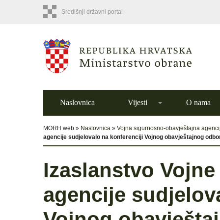
Središnji državni portal
Naslovnica
Vijesti
O nama
MORH web »
Naslovnica
»
Vojna sigurnosno-obavještajna agenci
agencije sudjelovalo na konferenciji Vojnog obavještajnog odb
Izaslanstvo Vojne
agencije sudjelov
Vojnog obavješta