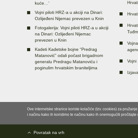
Hrvat
kuće…‘
Vojni piloti HRZ-a u akciji na Dinari:
Hrvat
Ozlijeđeni Nijemac prevezen u Knin
Hrvat
Fotogalerija: Vojni piloti HRZ-a u akciji
Tuđm
na Dinari: Ozlijeđeni Nijemac
prevezen u Knin
Vojna
Kadeti Kadetske bojne “Predrag
agenc
Matanović” odali počast brigadnom
Vojni 
generalu Predragu Matanoviću i
poginulim hrvatskim braniteljima
Izjav
Ove internetske stranice koriste kolačiće (tzv. cookies) za pružanj
i načinu kako ih koristimo te načinu kako ih onemogućiti pročitajte
Povratak na vrh