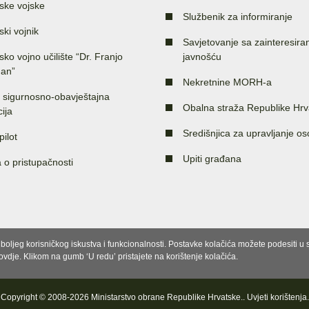
ske vojske
Službenik za informiranje
ski vojnik
Savjetovanje sa zainteresir
sko vojno učilište “Dr. Franjo
javnošću
an”
Nekretnine MORH-a
 sigurnosno-obavještajna
Obalna straža Republike Hrv
ija
Središnjica za upravljanje o
pilot
Upiti građana
a o pristupačnosti
e boljeg korisničkog iskustva i funkcionalnosti. Postavke kolačića možete podesiti 
 ovdje. Klikom na gumb ‘U redu’ pristajete na korištenje kolačića.
Copyright © 2008-2026 Ministarstvo obrane Republike Hrvatske..
Uvjeti korištenja
.