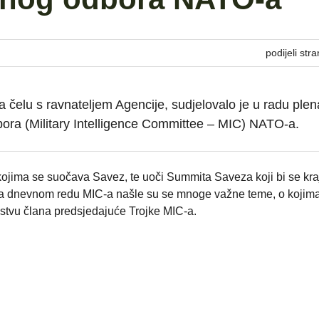
podijeli stra
a čelu s ravnateljem Agencije, sudjelovalo je u radu ple
bora (Military Intelligence Committee – MIC) NATO-a.
ojima se suočava Savez, te uoči Summita Saveza koji bi se kr
na dnevnom redu MIC-a našle su se mnoge važne teme, o kojima
ojstvu člana predsjedajuće Trojke MIC-a.