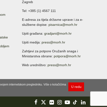
Zagreb
Tel: +385 (1) 4567 111
anom
E-adresa za tijela državne uprave i za e-
službene dopise:
pisarnica@morh.hr
Upiti građana:
gradjani@morh.hr
atske
Upiti medija:
press@morh.hr
sobljem
Zahtjevi za potpore Oružanih snaga i
Ministarstva obrane:
potpora@morh.hr
Web uredništvo:
press@morh.hr
u svojem internetskom pregledniku. Više o kolačićima
U redu