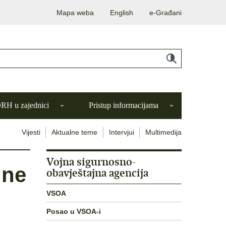
Mapa weba
English
e-Građani
H u zajednici
Pristup informacijama
Vijesti
Aktualne teme
Intervjui
Multimedija
Vojna sigurnosno-
jne
obavještajna agencija
VSOA
Posao u VSOA-i