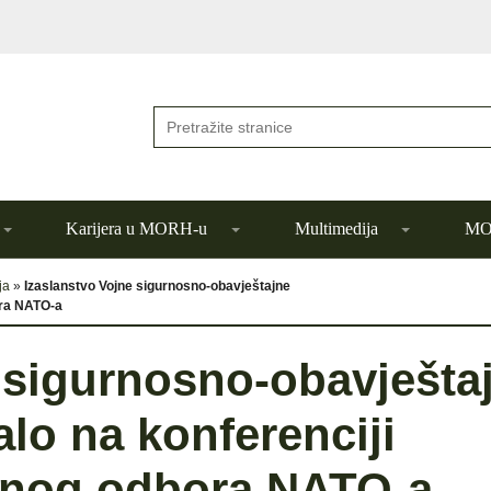
Karijera u MORH-u
Multimedija
MOR
ja
»
Izaslanstvo Vojne sigurnosno-obavještajne
ora NATO-a
 sigurnosno-obavješta
alo na konferenciji
jnog odbora NATO-a