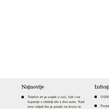
Najnovije
Izdva
Telefon im je uvijek u ruci, čak i na
OSR
kupanje s obitelji idu s dva auta: ‘Kad
Posta
smo vidjeli što je pisalo na krovu te