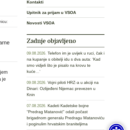
Kontakti
Upitnik za prijam u VSOA
nicu:
Novosti VSOA
Zadnje objavljeno
narne
Telefon im je uvijek u ruci, čak i
09.08.2026.
na kupanje s obitelji idu s dva auta: ‘Kad
smo vidjeli što je pisalo na krovu te
kuće…‘
ajem
 je
Vojni piloti HRZ-a u akciji na
09.08.2026.
Dinari: Ozlijeđeni Nijemac prevezen u
Knin
Kadeti Kadetske bojne
07.08.2026.
“Predrag Matanović” odali počast
brigadnom generalu Predragu Matanoviću
i poginulim hrvatskim braniteljima