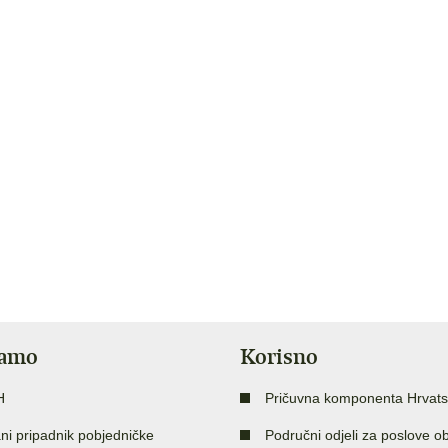
jamo
Korisno
H
Pričuvna komponenta Hrvats
ni pripadnik pobjedničke
Područni odjeli za poslove o