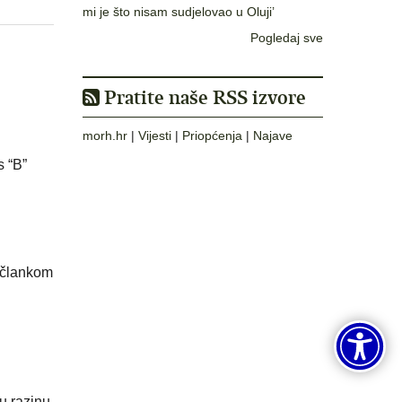
mi je što nisam sudjelovao u Oluji’
Pogledaj sve
Pratite naše RSS izvore
morh.hr
|
Vijesti
|
Priopćenja
|
Najave
s “B”
i člankom
nu razinu