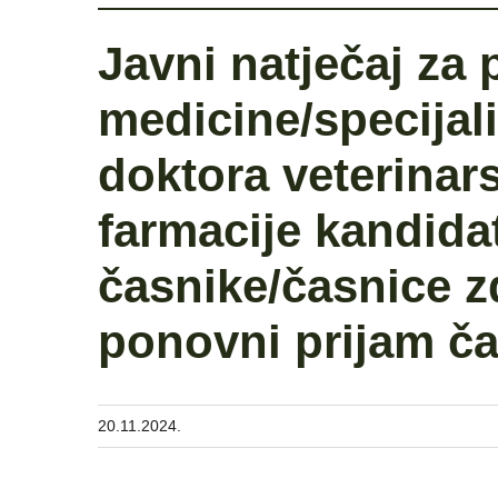
Javni natječaj za 
medicine/specijal
doktora veterinar
farmacije kandida
časnike/časnice z
ponovni prijam č
20.11.2024.