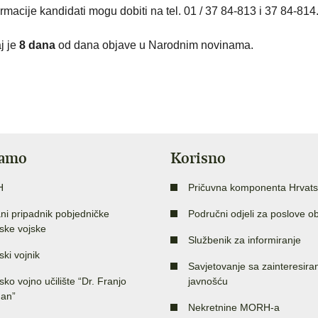
rmacije kandidati mogu dobiti na tel. 01 / 37 84-813 i 37 84-814
j je
8 dana
od dana objave u Narodnim novinama.
jamo
Korisno
H
Pričuvna komponenta Hrvats
ni pripadnik pobjedničke
Područni odjeli za poslove o
ske vojske
Službenik za informiranje
ski vojnik
Savjetovanje sa zainteresir
sko vojno učilište “Dr. Franjo
javnošću
an”
Nekretnine MORH-a