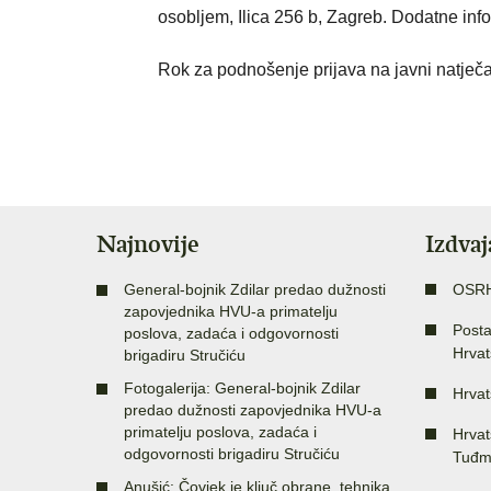
osobljem, Ilica 256 b, Zagreb. Dodatne info
Rok za podnošenje prijava na javni natječa
Najnovije
Izdva
General-bojnik Zdilar predao dužnosti
OSR
zapovjednika HVU-a primatelju
Posta
poslova, zadaća i odgovornosti
Hrvat
brigadiru Stručiću
Fotogalerija: General-bojnik Zdilar
Hrvat
predao dužnosti zapovjednika HVU-a
primatelju poslova, zadaća i
Hrvat
odgovornosti brigadiru Stručiću
Tuđm
Anušić: Čovjek je ključ obrane, tehnika