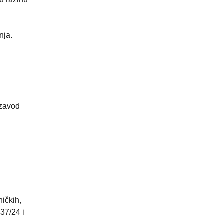
nja.
 zavod
hičkih,
37/24 i