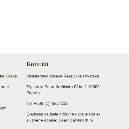
.
Kontakt
ke vojske
Ministarstvo obrane Republike Hrvatske
brane
Trg kralja Petra Krešimira IV br. 1 10000
Zagreb
Tel: +385 (1) 4567 111
anom
E-adresa za tijela državne uprave i za e-
službene dopise:
pisarnica@morh.hr