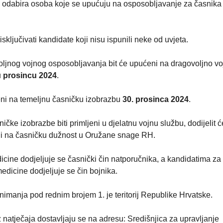
pku odabira osoba koje se upućuju na osposobljavanje za časnika
ključivati kandidate koji nisu ispunili neke od uvjeta.
voljnog vojnog osposobljavanja bit će upućeni na dragovoljno v
u
prosincu 2024
.
eni na temeljnu časničku izobrazbu
30. prosinca 2024
.
čke izobrazbe biti primljeni u djelatnu vojnu službu, dodijelit ć
đeni na časničku dužnost u Oružane snage RH.
icine dodjeljuje se časnički čin natporučnika, a kandidatima za
medicine dodjeljuje se čin bojnika.
nimanja pod rednim brojem 1. je teritorij Republike Hrvatske.
 natječaja dostavljaju se na adresu: Središnjica za upravljanje