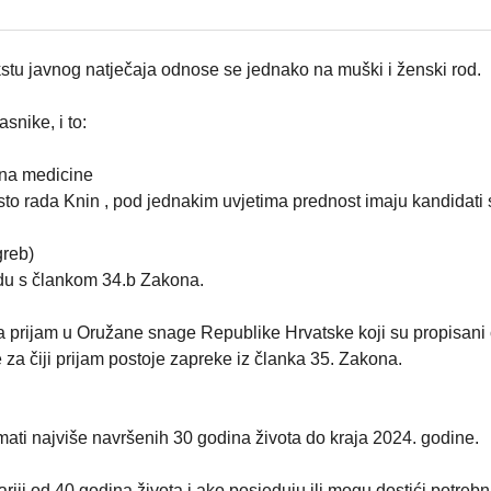
kstu javnog natječaja odnose se jednako na muški i ženski rod.
snike, i to:
rana medicine
to rada Knin , pod jednakim uvjetima prednost imaju kandidati 
greb)
adu s člankom 34.b Zakona.
za prijam u Oružane snage Republike Hrvatske koji su propisan
za čiji prijam postoje zapreke iz članka 35. Zakona.
mati najviše navršenih 30 godina života do kraja 2024. godine.
riji od 40 godina života i ako posjeduju ili mogu dostići potreb