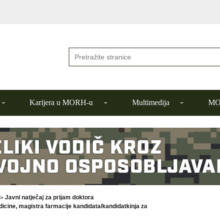
Karijera u MORH-u
Multimedija
MOR
»
Javni natječaj za prijam doktora
icine, magistra farmacije kandidata/kandidatkinja za