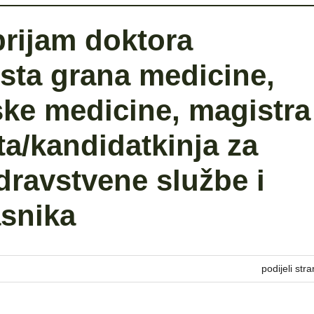
prijam doktora
ista grana medicine,
ske medicine, magistra
ta/kandidatkinja za
dravstvene službe i
asnika
podijeli stra