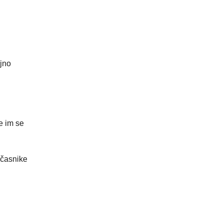
ojno
e im se
 časnike