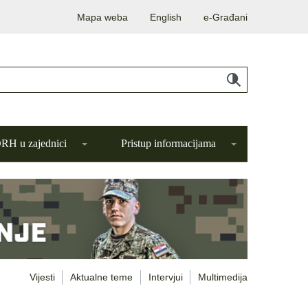
Mapa weba
English
e-Građani
H u zajednici
Pristup informacijama
Vijesti
Aktualne teme
Intervjui
Multimedija