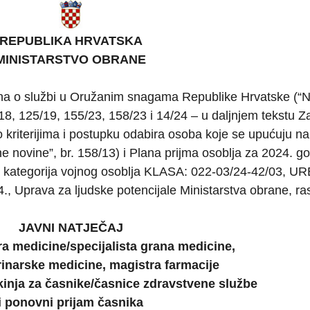
REPUBLIKA HRVATSKA
MINISTARSTVO OBRANE
ona o službi u Oružanim snagama Republike Hrvatske (“
/18, 125/19, 155/23, 158/23 i 14/24 – u daljnjem tekstu Z
 o kriterijima i postupku odabira osoba koje se upućuju na
 novine”, br. 158/13) i Plana prijma osoblja za 2024. g
 kategorija vojnog osoblja KLASA: 022-03/24-42/03, U
, Uprava za ljudske potencijale Ministarstva obrane, ra
JAVNI NATJEČAJ
ra medicine/specijalista grana medicine,
rinarske medicine, magistra farmacije
kinja za časnike/časnice zdravstvene službe
i ponovni prijam časnika