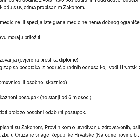
u skladu s uvjetima propisanim Zakonom.
medicine ili specijaliste grana medicine nema dobnog ograniče
vu moraju priložiti:
ovanja (ovjerena preslika diplome)
og zapisa podataka iz područja radnih odnosa koji vodi Hrvatski
omovnice ili osobne iskaznice)
kazneni postupak (ne stariji od 6 mjeseci).
dati prolaze posebni odabirni postupak.
propisani su Zakonom, Pravilnikom o utvrđivanju zdravstvenih, psi
 službu u Oružane snage Republike Hrvatske (Narodne novine br. 