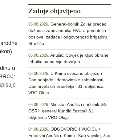
Zadnje objavljeno
General-bojnik Zdilar predao
06.08.2026.
dužnosti zapovjednika HVU-a primatelju
poslova, zadaća i odgovornosti brigadiru
Narodne
Stručiću
akon),
Anušić: Čovjek je ključ obrane,
05.08.2026.
tehnika sama nije dovoljna
odinu u
U Kninu svečano obilježen
05.08.2026.
RBROJ:
Dan pobjede i domovinske zahvalnosti,
spisuje
Dan hrvatskih branitelja i 31. obljetnica
VRO Oluja
Ministar Anušić i načelnik GS
05.08.2026.
OSRH general Kundid čestitali 31.
obljetnicu VRO Oluja
ODGOVORIO I VUČIĆU /
04.08.2026.
Emotivni Anušić u Kninu: ‘Kao vojniku, žao