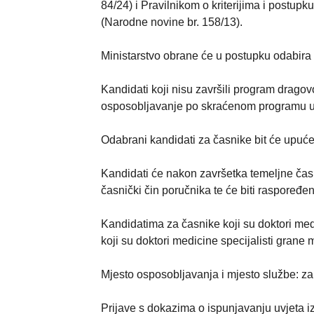
84/24) i Pravilnikom o kriterijima i postu
(Narodne novine br. 158/13).
Ministarstvo obrane će u postupku odabira is
Kandidati koji nisu završili program drago
osposobljavanje po skraćenom programu 
Odabrani kandidati za časnike bit će upuć
Kandidati će nakon završetka temeljne časni
časnički čin poručnika te će biti raspore
Kandidatima za časnike koji su doktori med
koji su doktori medicine specijalisti grane 
Mjesto osposobljavanja i mjesto službe: za
Prijave s dokazima o ispunjavanju uvjeta iz