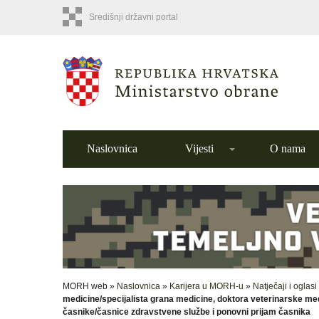
Središnji državni portal
Naslovnica
Vijesti
O nama
MORH web »
Naslovnica
»
Karijera u MORH-u
»
Natječaji i oglasi
medicine/specijalista grana medicine, doktora veterinarske med
časnike/časnice zdravstvene službe i ponovni prijam časnika