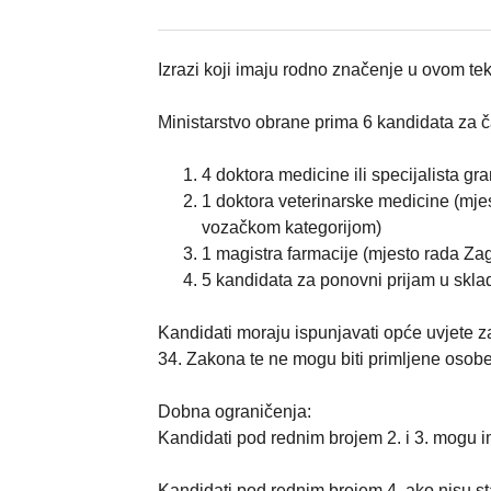
Izrazi koji imaju rodno značenje u ovom te
Ministarstvo obrane prima 6 kandidata za ča
4 doktora medicine ili specijalista g
1 doktora veterinarske medicine (mjes
vozačkom kategorijom)
1 magistra farmacije (mjesto rada Za
5 kandidata za ponovni prijam u skl
Kandidati moraju ispunjavati opće uvjete 
34. Zakona te ne mogu biti primljene osobe 
Dobna ograničenja:
Kandidati pod rednim brojem 2. i 3. mogu i
Kandidati pod rednim brojem 4. ako nisu sta