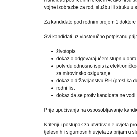
vojne izobrazbe za rod, službu ili struku 
Za kandidate pod rednim brojem 1 doktore 
Svi kandidati uz vlastoručno potpisanu prija
životopis
dokaz o odgovarajućem stupnju obraz
potvrdu odnosno ispis iz elektroničk
za mirovinsko osiguranje
dokaz o državljanstvu RH (preslika d
rodni list
dokaz da se protiv kandidata ne vodi 
Prije upućivanja na osposobljavanje kandi
Kriteriji i postupak za utvrđivanje uvjeta 
tjelesnih i sigurnosnih uvjeta za prijam u