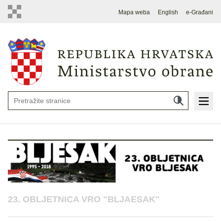
Mapa weba
English
e-Građani
23. OBLJETNICA VRO "BLJAESAK"