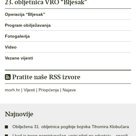
23. obljetnica VRO “Bljesak”
Operacija “Bljesak”
Program obilježavanja
Fotogalerija
Video
Vezane vijesti
Pratite naše RSS izvore
morh.hr
|
Vijesti
|
Priopćenja
|
Najave
Najnovije
Obilježena 31. obljetnica pogibije bojnika Tihomira Klobučara
I kad je teren nepristupačan, vojni piloti ne odustaju – spasili