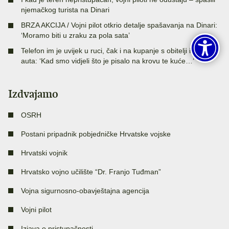
njemačkog turista na Dinari
BRZA AKCIJA / Vojni pilot otkrio detalje spašavanja na Dinari:
‘Moramo biti u zraku za pola sata’
Telefon im je uvijek u ruci, čak i na kupanje s obitelji idu s dva
auta: ‘Kad smo vidjeli što je pisalo na krovu te kuće…‘
Izdvajamo
OSRH
Postani pripadnik pobjedničke Hrvatske vojske
Hrvatski vojnik
Hrvatsko vojno učilište “Dr. Franjo Tuđman”
Vojna sigurnosno-obavještajna agencija
Vojni pilot
Izjava o pristupačnosti