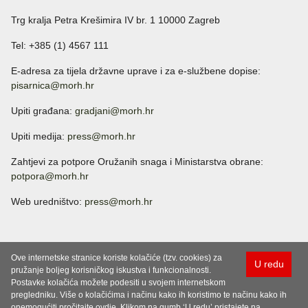
Trg kralja Petra Krešimira IV br. 1 10000 Zagreb
Tel: +385 (1) 4567 111
E-adresa za tijela državne uprave i za e-službene dopise:
pisarnica@morh.hr
Upiti građana:
gradjani@morh.hr
Upiti medija:
press@morh.hr
Zahtjevi za potpore Oružanih snaga i Ministarstva obrane:
potpora@morh.hr
Web uredništvo:
press@morh.hr
Ove internetske stranice koriste kolačiće (tzv. cookies) za
U redu
pružanje boljeg korisničkog iskustva i funkcionalnosti.
Postavke kolačića možete podesiti u svojem internetskom
pregledniku. Više o kolačićima i načinu kako ih koristimo te načinu kako ih
onemogućiti pročitajte ovdje. Klikom na gumb ‘U redu’ pristajete na