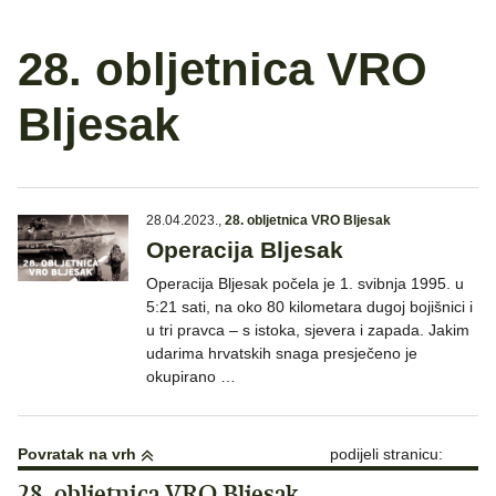
28. obljetnica VRO
Bljesak
28.04.2023.
,
28. obljetnica VRO Bljesak
Operacija Bljesak
Operacija Bljesak počela je 1. svibnja 1995. u
5:21 sati, na oko 80 kilometara dugoj bojišnici i
u tri pravca – s istoka, sjevera i zapada. Jakim
udarima hrvatskih snaga presječeno je
okupirano …
Povratak na vrh
podijeli stranicu:
28. obljetnica VRO Bljesak