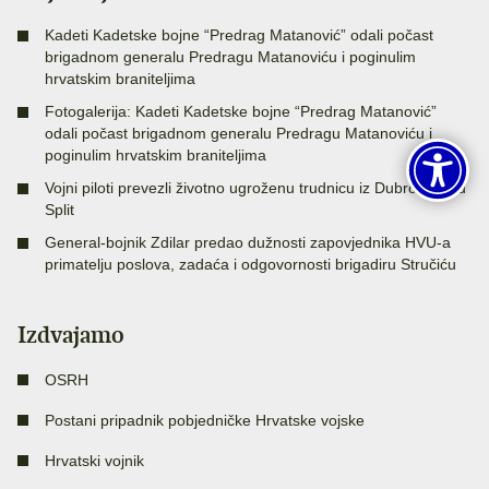
Kadeti Kadetske bojne “Predrag Matanović” odali počast
brigadnom generalu Predragu Matanoviću i poginulim
hrvatskim braniteljima
Fotogalerija: Kadeti Kadetske bojne “Predrag Matanović”
odali počast brigadnom generalu Predragu Matanoviću i
poginulim hrvatskim braniteljima
Vojni piloti prevezli životno ugroženu trudnicu iz Dubrovnika u
Split
General-bojnik Zdilar predao dužnosti zapovjednika HVU-a
primatelju poslova, zadaća i odgovornosti brigadiru Stručiću
Izdvajamo
OSRH
Postani pripadnik pobjedničke Hrvatske vojske
Hrvatski vojnik