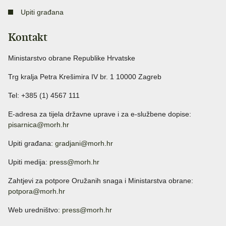
Upiti građana
Kontakt
Ministarstvo obrane Republike Hrvatske
Trg kralja Petra Krešimira IV br. 1 10000 Zagreb
Tel: +385 (1) 4567 111
E-adresa za tijela državne uprave i za e-službene dopise:
pisarnica@morh.hr
Upiti građana:
gradjani@morh.hr
Upiti medija:
press@morh.hr
Zahtjevi za potpore Oružanih snaga i Ministarstva obrane:
potpora@morh.hr
Web uredništvo:
press@morh.hr