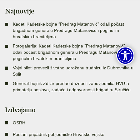
Najnovije
Kadeti Kadetske bojne “Predrag Matanović” odali počast
brigadnom generalu Predragu Matanoviću i poginulim
hrvatskim braniteljima
Fotogalerija: Kadeti Kadetske bojne “Predrag Matanović”
odali počast brigadnom generalu Predragu Matanoviću i
poginulim hrvatskim braniteljima
Vojni piloti prevezli životno ugroženu trudnicu iz Dubrovnika u
Split
General-bojnik Zdilar predao dužnosti zapovjednika HVU-a
primatelju poslova, zadaća i odgovornosti brigadiru Stručiću
Izdvajamo
OSRH
Postani pripadnik pobjedničke Hrvatske vojske