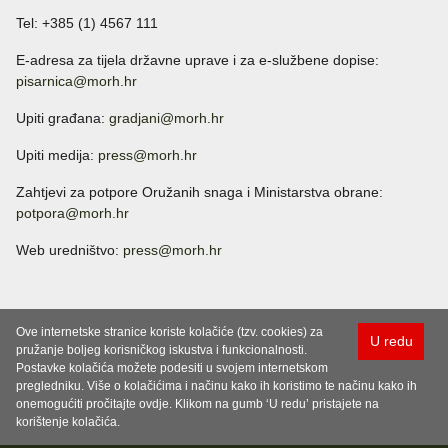
Tel: +385 (1) 4567 111
E-adresa za tijela državne uprave i za e-službene dopise:
pisarnica@morh.hr
Upiti građana:
gradjani@morh.hr
Upiti medija:
press@morh.hr
Zahtjevi za potpore Oružanih snaga i Ministarstva obrane:
potpora@morh.hr
Web uredništvo:
press@morh.hr
Ove internetske stranice koriste kolačiće (tzv. cookies) za
U redu
pružanje boljeg korisničkog iskustva i funkcionalnosti.
Postavke kolačića možete podesiti u svojem internetskom
pregledniku. Više o kolačićima i načinu kako ih koristimo te načinu kako ih
onemogućiti pročitajte ovdje. Klikom na gumb ‘U redu’ pristajete na
korištenje kolačića.