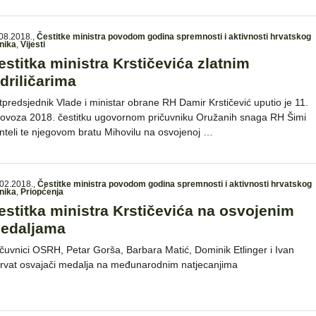
08.2018.
,
Čestitke ministra povodom godina spremnosti i aktivnosti hrvatskog
nika
,
Vijesti
estitka ministra Krstičevića zlatnim
edriličarima
tpredsjednik Vlade i ministar obrane RH Damir Krstičević uputio je 11.
lovoza 2018. čestitku ugovornom pričuvniku Oružanih snaga RH Šimi
nteli te njegovom bratu Mihovilu na osvojenoj …
02.2018.
,
Čestitke ministra povodom godina spremnosti i aktivnosti hrvatskog
nika
,
Priopćenja
estitka ministra Krstičevića na osvojenim
edaljama
ičuvnici OSRH, Petar Gorša, Barbara Matić, Dominik Etlinger i Ivan
rvat osvajači medalja na međunarodnim natjecanjima