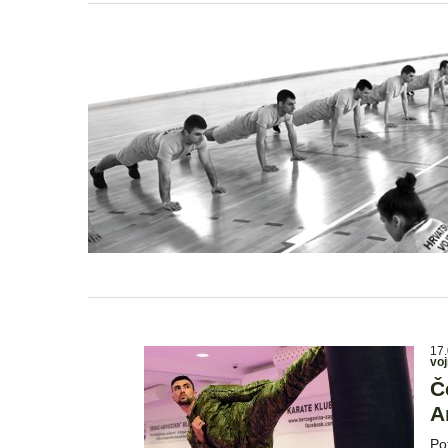
17.
voj
Č
A
Po