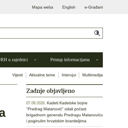
Mapa weba
English
e-Građani
H u zajednici
Pristup informacijama
Vijesti
Aktualne teme
Intervjui
Multimedija
Zadnje objavljeno
Kadeti Kadetske bojne
07.08.2026.
a
“Predrag Matanović” odali počast
brigadnom generalu Predragu Matanoviću
i poginulim hrvatskim braniteljima