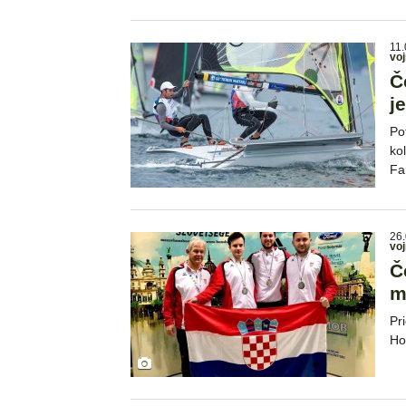
11.
voj
Č
j
Po
ko
Fa
26.
voj
Č
m
Pr
Ho