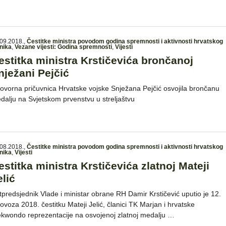
09.2018.
,
Čestitke ministra povodom godina spremnosti i aktivnosti hrvatskog
nika
,
Vezane vijesti: Godina spremnosti
,
Vijesti
estitka ministra Krstičevića brončanoj
nježani Pejčić
ovorna pričuvnica Hrvatske vojske Snježana Pejčić osvojila brončanu
dalju na Svjetskom prvenstvu u streljaštvu
08.2018.
,
Čestitke ministra povodom godina spremnosti i aktivnosti hrvatskog
nika
,
Vijesti
estitka ministra Krstičevića zlatnoj Mateji
elić
tpredsjednik Vlade i ministar obrane RH Damir Krstičević uputio je 12.
lovoza 2018. čestitku Mateji Jelić, članici TK Marjan i hrvatske
ekwondo reprezentacije na osvojenoj zlatnoj medalju …