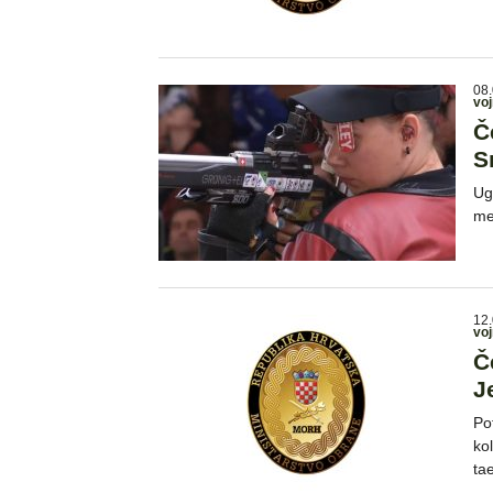
08.
voj
Č
S
Ug
me
12.
voj
Č
J
Po
ko
ta