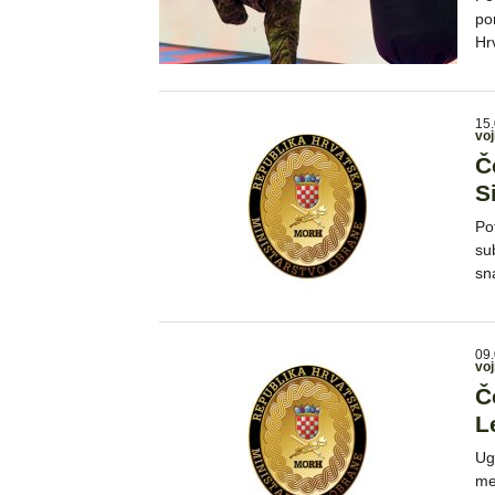
po
Hr
15.
voj
Č
S
Po
su
sn
09.
voj
Č
L
Ug
me