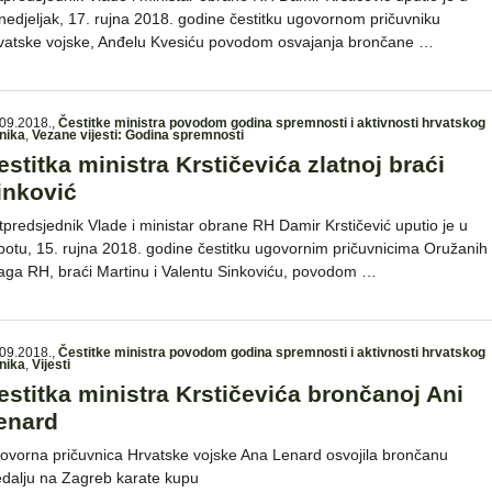
nedjeljak, 17. rujna 2018. godine čestitku ugovornom pričuvniku
vatske vojske, Anđelu Kvesiću povodom osvajanja brončane …
09.2018.
,
Čestitke ministra povodom godina spremnosti i aktivnosti hrvatskog
nika
,
Vezane vijesti: Godina spremnosti
estitka ministra Krstičevića zlatnoj braći
inković
tpredsjednik Vlade i ministar obrane RH Damir Krstičević uputio je u
botu, 15. rujna 2018. godine čestitku ugovornim pričuvnicima Oružanih
aga RH, braći Martinu i Valentu Sinkoviću, povodom …
09.2018.
,
Čestitke ministra povodom godina spremnosti i aktivnosti hrvatskog
nika
,
Vijesti
estitka ministra Krstičevića brončanoj Ani
enard
ovorna pričuvnica Hrvatske vojske Ana Lenard osvojila brončanu
dalju na Zagreb karate kupu