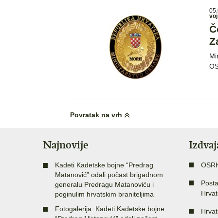
05.
voj
Č
Z
Mi
OS
Povratak na vrh
Najnovije
Izdva
Kadeti Kadetske bojne “Predrag
OSR
Matanović” odali počast brigadnom
Posta
generalu Predragu Matanoviću i
Hrvat
poginulim hrvatskim braniteljima
Fotogalerija: Kadeti Kadetske bojne
Hrvat