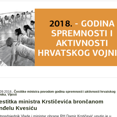
09.2018.
,
Čestitke ministra povodom godina spremnosti i aktivnosti hrvatskog
nika
,
Vijesti
estitka ministra Krstičevića brončanom
nđelu Kvesiću
tpredsjednik Vlade i ministar obrane RH Damir Krstičević uputio je u