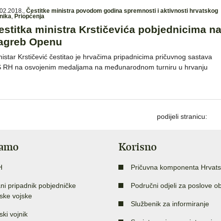
02.2018.
,
Čestitke ministra povodom godina spremnosti i aktivnosti hrvatskog
nika
,
Priopćenja
estitka ministra Krstičevića pobjednicima n
agreb Openu
nistar Krstičević čestitao je hrvačima pripadnicima pričuvnog sastava
 RH na osvojenim medaljama na međunarodnom turniru u hrvanju
podijeli stranicu:
jamo
Korisno
H
Pričuvna komponenta Hrvats
ni pripadnik pobjedničke
Područni odjeli za poslove o
ske vojske
Službenik za informiranje
ski vojnik