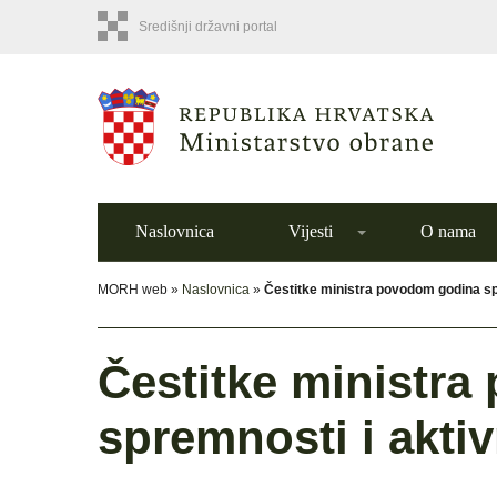
Središnji državni portal
Naslovnica
Vijesti
O nama
MORH web »
Naslovnica
»
Čestitke ministra povodom godina sp
Čestitke ministr
spremnosti i akti