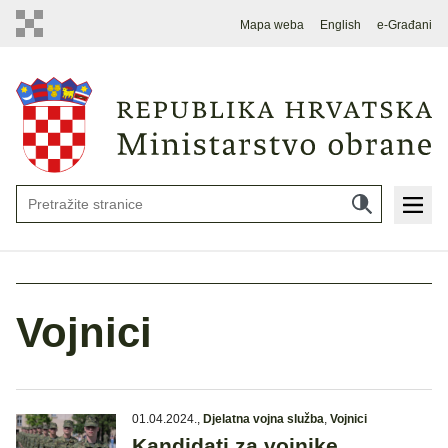
Mapa weba
English
e-Građani
Vojnici
01.04.2024.
,
Djelatna vojna služba
,
Vojnici
Kandidati za vojnike