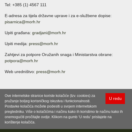
Tel: +385 (1) 4567 111
E-adresa za tijela državne uprave i za e-službene dopise:
pisarnica@morh.hr
Upiti građana:
gradjani@morh.hr
Upiti medija:
press@morh.hr
Zahtjevi za potpore Oružanih snaga i Ministarstva obrane:
potpora@morh.hr
Web uredništvo:
press@morh.hr
Ove internetske stranice koriste kolačiće (tzv. cookies) za
U redu
pružanje boljeg korisničkog iskustva i funkcionalnosti.
Postavke kolačića možete podesiti u svojem internetskom
pregledniku. Više o kolačićima i načinu kako ih koristimo te načinu kako ih
onemogućiti pročitajte ovdje. Klikom na gumb ‘U redu’ pristajete na
korištenje kolačića.