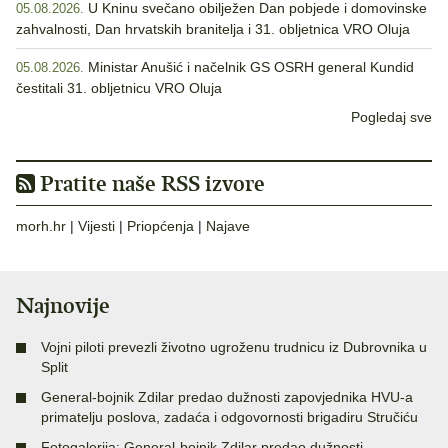
U Kninu svečano obilježen Dan pobjede i domovinske
05.08.2026.
zahvalnosti, Dan hrvatskih branitelja i 31. obljetnica VRO Oluja
Ministar Anušić i načelnik GS OSRH general Kundid
05.08.2026.
čestitali 31. obljetnicu VRO Oluja
Pogledaj sve
Pratite naše RSS izvore
morh.hr
|
Vijesti
|
Priopćenja
|
Najave
Najnovije
Vojni piloti prevezli životno ugroženu trudnicu iz Dubrovnika u
Split
General-bojnik Zdilar predao dužnosti zapovjednika HVU-a
primatelju poslova, zadaća i odgovornosti brigadiru Stručiću
Fotogalerija: General-bojnik Zdilar predao dužnosti