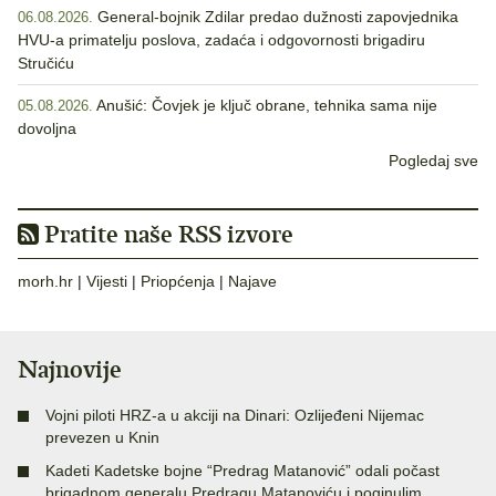
General-bojnik Zdilar predao dužnosti zapovjednika
06.08.2026.
HVU-a primatelju poslova, zadaća i odgovornosti brigadiru
Stručiću
Anušić: Čovjek je ključ obrane, tehnika sama nije
05.08.2026.
dovoljna
Pogledaj sve
Pratite naše RSS izvore
morh.hr
|
Vijesti
|
Priopćenja
|
Najave
Najnovije
Vojni piloti HRZ-a u akciji na Dinari: Ozlijeđeni Nijemac
prevezen u Knin
Kadeti Kadetske bojne “Predrag Matanović” odali počast
brigadnom generalu Predragu Matanoviću i poginulim