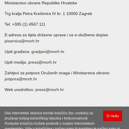
Ministarstvo obrane Republike Hrvatske
Trg kralja Petra Krešimira IV br. 1 10000 Zagreb
Tel: +385 (1) 4567 111
E-adresa za tijela državne uprave i za e-službene dopise:
pisarnica@morh.hr
Upiti građana:
gradjani@morh.hr
Upiti medija:
press@morh.hr
Zahtjevi za potpore Oružanih snaga i Ministarstva obrane:
potpora@morh.hr
Web uredništvo:
press@morh.hr
Ove internetske stranice koriste kolačiće (tzv. cookies) za
U redu
pružanje boljeg korisničkog iskustva i funkcionalnosti.
Postavke kolačića možete podesiti u svojem internetskom
pregledniku. Više o kolačićima i načinu kako ih koristimo te načinu kako ih