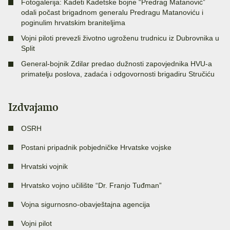
Fotogalerija: Kadeti Kadetske bojne “Predrag Matanović”
odali počast brigadnom generalu Predragu Matanoviću i
poginulim hrvatskim braniteljima
Vojni piloti prevezli životno ugroženu trudnicu iz Dubrovnika u
Split
General-bojnik Zdilar predao dužnosti zapovjednika HVU-a
primatelju poslova, zadaća i odgovornosti brigadiru Stručiću
Izdvajamo
OSRH
Postani pripadnik pobjedničke Hrvatske vojske
Hrvatski vojnik
Hrvatsko vojno učilište “Dr. Franjo Tuđman”
Vojna sigurnosno-obavještajna agencija
Vojni pilot