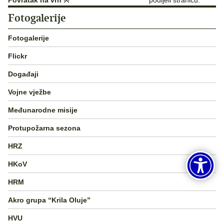
Povratak na vrh
podijeli stranicu:
Fotogalerije
Fotogalerije
Flickr
Događaji
Vojne vježbe
Međunarodne misije
Protupožarna sezona
HRZ
HKoV
HRM
Akro grupa “Krila Oluje”
HVU