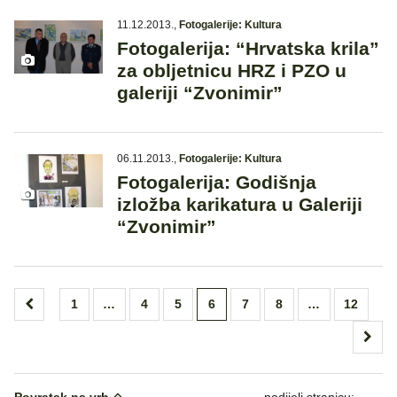
11.12.2013.
,
Fotogalerije: Kultura
Fotogalerija: “Hrvatska krila”
za obljetnicu HRZ i PZO u
galeriji “Zvonimir”
06.11.2013.
,
Fotogalerije: Kultura
Fotogalerija: Godišnja
izložba karikatura u Galeriji
“Zvonimir”
Brojevi
1
…
4
5
6
7
8
…
12
stranica
objava