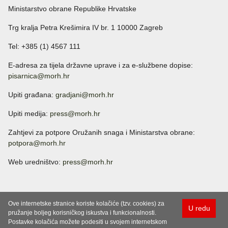
Ministarstvo obrane Republike Hrvatske
Trg kralja Petra Krešimira IV br. 1 10000 Zagreb
Tel: +385 (1) 4567 111
E-adresa za tijela državne uprave i za e-službene dopise:
pisarnica@morh.hr
Upiti građana:
gradjani@morh.hr
Upiti medija:
press@morh.hr
Zahtjevi za potpore Oružanih snaga i Ministarstva obrane:
potpora@morh.hr
Web uredništvo:
press@morh.hr
Ove internetske stranice koriste kolačiće (tzv. cookies) za
U redu
pružanje boljeg korisničkog iskustva i funkcionalnosti.
Postavke kolačića možete podesiti u svojem internetskom