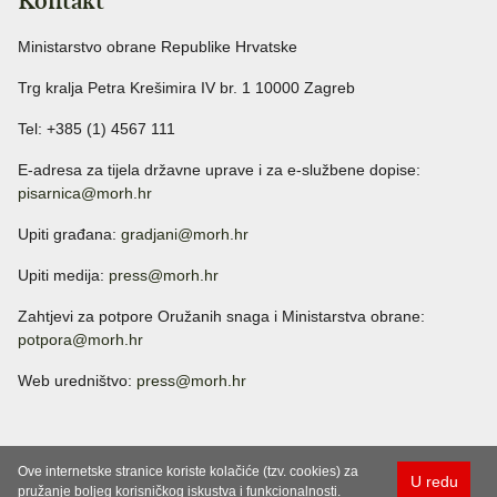
Kontakt
Ministarstvo obrane Republike Hrvatske
Trg kralja Petra Krešimira IV br. 1 10000 Zagreb
Tel: +385 (1) 4567 111
E-adresa za tijela državne uprave i za e-službene dopise:
pisarnica@morh.hr
Upiti građana:
gradjani@morh.hr
Upiti medija:
press@morh.hr
Zahtjevi za potpore Oružanih snaga i Ministarstva obrane:
potpora@morh.hr
Web uredništvo:
press@morh.hr
Ove internetske stranice koriste kolačiće (tzv. cookies) za
U redu
pružanje boljeg korisničkog iskustva i funkcionalnosti.