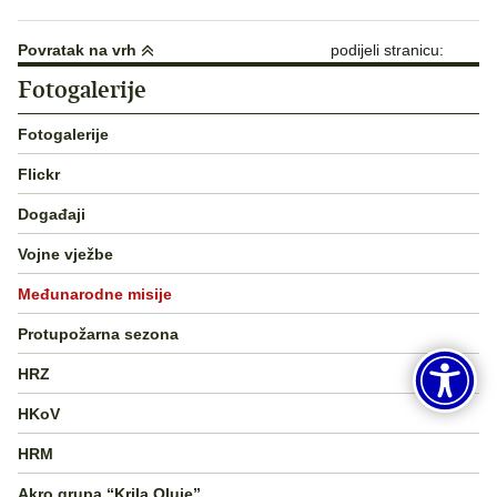
Povratak na vrh
podijeli stranicu:
Fotogalerije
Fotogalerije
Flickr
Događaji
Vojne vježbe
Međunarodne misije
Protupožarna sezona
HRZ
HKoV
HRM
Akro grupa “Krila Oluje”