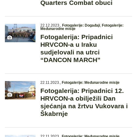
Quarters Combat obuci
22.12.2023.
,
Fotogalerije: Događaji
,
Fotogalerije:
Međunarodne misije
Fotogalerija: Pripadnici
HRVCON-a u Iraku
sudjelovali na utrci
“DANCON MARCH”
22.11.2023.
,
Fotogalerije: Međunarodne misije
Fotogalerija: Pripadnici 12.
HRVCON-a obilježili Dan
sjećanja na žrtvu Vukovara i
Škabrnje
22.11.2023.
,
Fotogalerije: Međunarodne misije