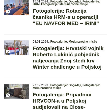
15.01.2024.
,
Fotogalerije: Događaji
,
Fotogalerije:
HRM
,
Fotogalerije: Međunarodne misije
Fotogalerija: Rotacija
časnika HRM-a u operaciji
“EU NAVFOR MED – IRINI”
08.01.2024.
,
Fotogalerije: Međunarodne misije
Fotogalerija: Hrvatski vojnik
Roberto Lukinić pobjednik
natjecanja Znoj štedi krv –
Winter challenge u Poljskoj
27.12.2023.
,
Fotogalerije: Događaji
,
Fotogalerije:
Međunarodne misije
Fotogalerija: Pripadnici
HRVCON-a u Poljskoj
sudjelovali na Close-