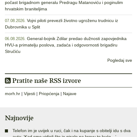
počast brigadnom generalu Predragu Matanoviću i poginulim
hrvatskim braniteljima
Vojni piloti prevezli životno ugroženu trudnicu iz
07.08.2026.
Dubrovnika u Split
General-bojnik Zdilar predao dužnosti zapovjednika
06.08.2026.
HVU-a primatelju poslova, zadaća i odgovornosti brigadiru
Stručiću
Pogledaj sve
Pratite naše RSS izvore
morh.hr
|
Vijesti
|
Priopćenja
|
Najave
Najnovije
Telefon im je uvijek u ruci, čak i na kupanje s obitelji idu s dva
auta: ‘Kad smo vidjeli što je pisalo na krovu te kuće…‘