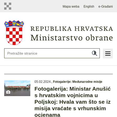
Mapa weba
English
e-Građani
05.02.2024.
,
Fotogalerije: Međunarodne misije
Fotogalerija: Ministar Anušić
s hrvatskim vojnicima u
Poljskoj: Hvala vam što se iz
misija vraćate s vrhunskim
ocjenama