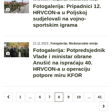
Fotogalerija: Pripadnici 12.
HRVCON-a u Poljskoj
sudjelovali na vojno-
sportskim igrama
21.11.2023.
,
Fotogalerije: Međunarodne misije
Fotogalerija: Potpredsjednik
Vlade i ministar obrane
Anušić na ispraćaju 40.
HRVCON-a u operaciju
potpore miru KFOR
Brojevi
1
…
6
7
8
9
10
…
41
stranica
objava