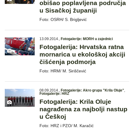
obišao poplavljena područja
u Sisačkoj županiji
Foto: OSRH/ S. Brigljević
13.09.2014.
,
Fotogalerije: MORH u zajednici
Fotogalerija: Hrvatska ratna
mornarica u ekološkoj akciji
čišćenja podmorja
Foto: HRM/ M. Siriščević
08.09.2014.
,
Fotogalerije: Akro grupa "Krila Oluje"
,
Fotogalerije: HRZ
Fotogalerija: Krila Oluje
nagrađena za najbolji nastup
u Češkoj
Foto: HRZ i PZO/ M. Karačić