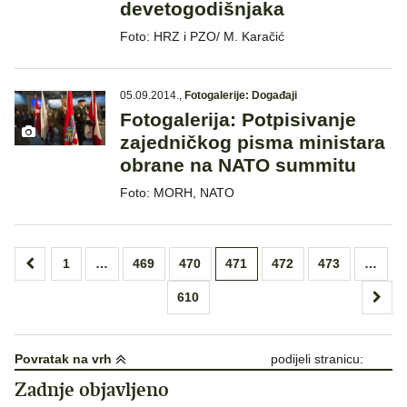
devetogodišnjaka
Foto: HRZ i PZO/ M. Karačić
05.09.2014.
,
Fotogalerije: Događaji
Fotogalerija: Potpisivanje
zajedničkog pisma ministara
obrane na NATO summitu
Foto: MORH, NATO
Brojevi
1
…
469
470
471
472
473
…
stranica
610
objava
Povratak na vrh
podijeli stranicu:
Zadnje objavljeno