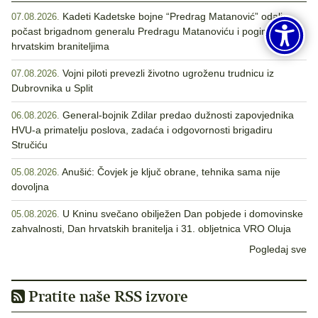
Kadeti Kadetske bojne “Predrag Matanović” odali
07.08.2026.
počast brigadnom generalu Predragu Matanoviću i poginulim
hrvatskim braniteljima
Vojni piloti prevezli životno ugroženu trudnicu iz
07.08.2026.
Dubrovnika u Split
General-bojnik Zdilar predao dužnosti zapovjednika
06.08.2026.
HVU-a primatelju poslova, zadaća i odgovornosti brigadiru
Stručiću
Anušić: Čovjek je ključ obrane, tehnika sama nije
05.08.2026.
dovoljna
U Kninu svečano obilježen Dan pobjede i domovinske
05.08.2026.
zahvalnosti, Dan hrvatskih branitelja i 31. obljetnica VRO Oluja
Pogledaj sve
Pratite naše RSS izvore