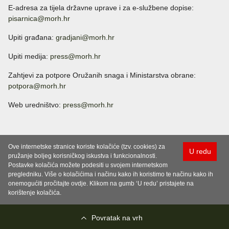
E-adresa za tijela državne uprave i za e-službene dopise:
pisarnica@morh.hr
Upiti građana:
gradjani@morh.hr
Upiti medija:
press@morh.hr
Zahtjevi za potpore Oružanih snaga i Ministarstva obrane:
potpora@morh.hr
Web uredništvo:
press@morh.hr
Ove internetske stranice koriste kolačiće (tzv. cookies) za
U redu
pružanje boljeg korisničkog iskustva i funkcionalnosti.
Postavke kolačića možete podesiti u svojem internetskom
pregledniku. Više o kolačićima i načinu kako ih koristimo te načinu kako ih
onemogućiti pročitajte ovdje. Klikom na gumb ‘U redu’ pristajete na
korištenje kolačića.
Povratak na vrh