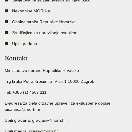
Savjetovanje sa zainteresiranom javnošću
Nekretnine MORH-a
Obalna straža Republike Hrvatske
Središnjica za upravljanje osobljem
Upiti građana
Kontakt
Ministarstvo obrane Republike Hrvatske
Trg kralja Petra Krešimira IV br. 1 10000 Zagreb
Tel: +385 (1) 4567 111
E-adresa za tijela državne uprave i za e-službene dopise:
pisarnica@morh.hr
Upiti građana:
gradjani@morh.hr
Upiti medija:
press@morh.hr