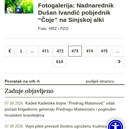
Fotogalerija: Nadnarednik
Dušan Ivandić pobjednik
“Čoje” na Sinjskoj alki
Foto: HRZ i PZO
Brojevi
1
…
471
472
473
474
475
…
stranica
610
objava
Povratak na vrh
podijeli stranicu:
Zadnje objavljeno
Kadeti Kadetske bojne “Predrag Matanović” odali
07.08.2026.
počast brigadnom generalu Predragu Matanoviću i poginulim
hrvatskim braniteljima
Vojni piloti prevezli životno ugroženu trudnicu iz
07.08.2026.