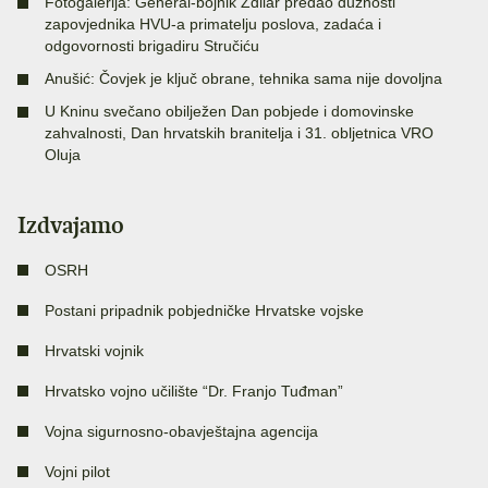
Fotogalerija: General-bojnik Zdilar predao dužnosti
zapovjednika HVU-a primatelju poslova, zadaća i
odgovornosti brigadiru Stručiću
Anušić: Čovjek je ključ obrane, tehnika sama nije dovoljna
U Kninu svečano obilježen Dan pobjede i domovinske
zahvalnosti, Dan hrvatskih branitelja i 31. obljetnica VRO
Oluja
Izdvajamo
OSRH
Postani pripadnik pobjedničke Hrvatske vojske
Hrvatski vojnik
Hrvatsko vojno učilište “Dr. Franjo Tuđman”
Vojna sigurnosno-obavještajna agencija
Vojni pilot