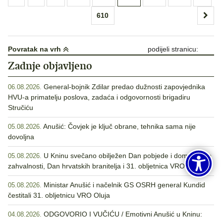
stranica
610
objava
Povratak na vrh
podijeli stranicu:
Zadnje objavljeno
General-bojnik Zdilar predao dužnosti zapovjednika
06.08.2026.
HVU-a primatelju poslova, zadaća i odgovornosti brigadiru
Stručiću
Anušić: Čovjek je ključ obrane, tehnika sama nije
05.08.2026.
dovoljna
U Kninu svečano obilježen Dan pobjede i domovinske
05.08.2026.
zahvalnosti, Dan hrvatskih branitelja i 31. obljetnica VRO Oluja
Ministar Anušić i načelnik GS OSRH general Kundid
05.08.2026.
čestitali 31. obljetnicu VRO Oluja
ODGOVORIO I VUČIĆU / Emotivni Anušić u Kninu:
04.08.2026.