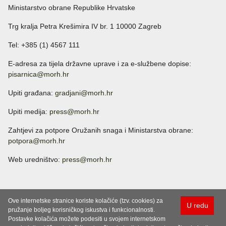
Ministarstvo obrane Republike Hrvatske
Trg kralja Petra Krešimira IV br. 1 10000 Zagreb
Tel: +385 (1) 4567 111
E-adresa za tijela državne uprave i za e-službene dopise:
pisarnica@morh.hr
Upiti građana:
gradjani@morh.hr
Upiti medija:
press@morh.hr
Zahtjevi za potpore Oružanih snaga i Ministarstva obrane:
potpora@morh.hr
Web uredništvo:
press@morh.hr
Ove internetske stranice koriste kolačiće (tzv. cookies) za
U redu
pružanje boljeg korisničkog iskustva i funkcionalnosti.
Postavke kolačića možete podesiti u svojem internetskom