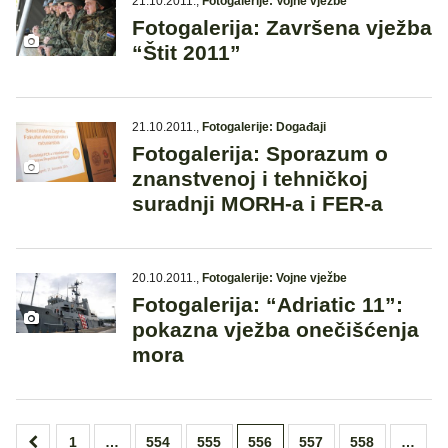
21.10.2011.
,
Fotogalerije: Vojne vježbe
Fotogalerija: Završena vježba
“Štit 2011”
21.10.2011.
,
Fotogalerije: Događaji
Fotogalerija: Sporazum o
znanstvenoj i tehničkoj
suradnji MORH-a i FER-a
20.10.2011.
,
Fotogalerije: Vojne vježbe
Fotogalerija: “Adriatic 11”:
pokazna vježba onečišćenja
mora
Brojevi
1
…
554
555
556
557
558
…