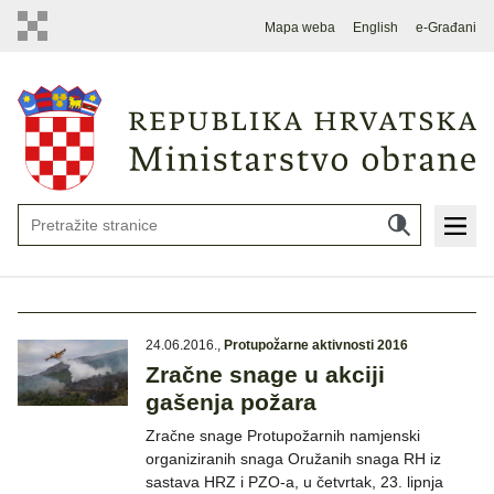
Mapa weba
English
e-Građani
24.06.2016.
,
Protupožarne aktivnosti 2016
Zračne snage u akciji
gašenja požara
Zračne snage Protupožarnih namjenski
organiziranih snaga Oružanih snaga RH iz
sastava HRZ i PZO-a, u četvrtak, 23. lipnja