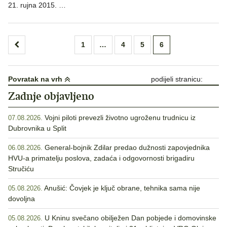
21. rujna 2015. …
Brojevi
1
…
4
5
6
stranica
objava
Povratak na vrh
podijeli stranicu:
Zadnje objavljeno
Vojni piloti prevezli životno ugroženu trudnicu iz
07.08.2026.
Dubrovnika u Split
General-bojnik Zdilar predao dužnosti zapovjednika
06.08.2026.
HVU-a primatelju poslova, zadaća i odgovornosti brigadiru
Stručiću
Anušić: Čovjek je ključ obrane, tehnika sama nije
05.08.2026.
dovoljna
U Kninu svečano obilježen Dan pobjede i domovinske
05.08.2026.