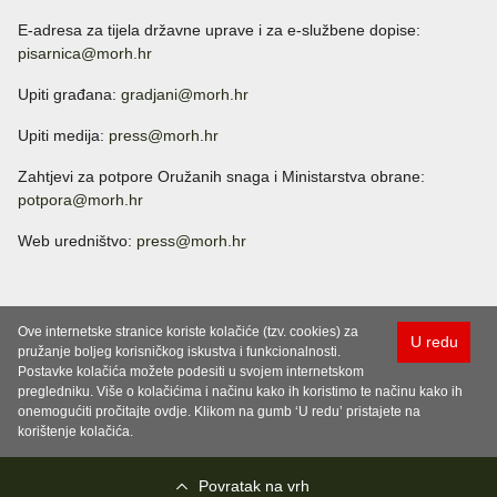
E-adresa za tijela državne uprave i za e-službene dopise:
pisarnica@morh.hr
Upiti građana:
gradjani@morh.hr
Upiti medija:
press@morh.hr
Zahtjevi za potpore Oružanih snaga i Ministarstva obrane:
potpora@morh.hr
Web uredništvo:
press@morh.hr
Ove internetske stranice koriste kolačiće (tzv. cookies) za
U redu
pružanje boljeg korisničkog iskustva i funkcionalnosti.
Postavke kolačića možete podesiti u svojem internetskom
pregledniku. Više o kolačićima i načinu kako ih koristimo te načinu kako ih
onemogućiti pročitajte ovdje. Klikom na gumb ‘U redu’ pristajete na
korištenje kolačića.
Povratak na vrh