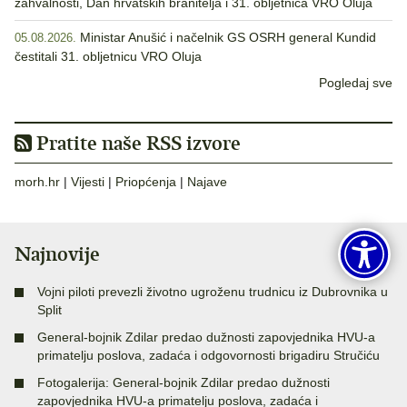
zahvalnosti, Dan hrvatskih branitelja i 31. obljetnica VRO Oluja
Ministar Anušić i načelnik GS OSRH general Kundid
05.08.2026.
čestitali 31. obljetnicu VRO Oluja
Pogledaj sve
Pratite naše RSS izvore
morh.hr
|
Vijesti
|
Priopćenja
|
Najave
Najnovije
Vojni piloti prevezli životno ugroženu trudnicu iz Dubrovnika u
Split
General-bojnik Zdilar predao dužnosti zapovjednika HVU-a
primatelju poslova, zadaća i odgovornosti brigadiru Stručiću
Fotogalerija: General-bojnik Zdilar predao dužnosti
zapovjednika HVU-a primatelju poslova, zadaća i