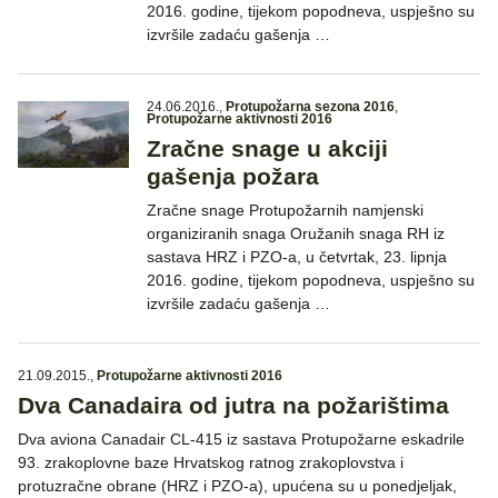
2016. godine, tijekom popodneva, uspješno su
izvršile zadaću gašenja …
24.06.2016.
,
Protupožarna sezona 2016
,
Protupožarne aktivnosti 2016
Zračne snage u akciji
gašenja požara
Zračne snage Protupožarnih namjenski
organiziranih snaga Oružanih snaga RH iz
sastava HRZ i PZO-a, u četvrtak, 23. lipnja
2016. godine, tijekom popodneva, uspješno su
izvršile zadaću gašenja …
21.09.2015.
,
Protupožarne aktivnosti 2016
Dva Canadaira od jutra na požarištima
Dva aviona Canadair CL-415 iz sastava Protupožarne eskadrile
93. zrakoplovne baze Hrvatskog ratnog zrakoplovstva i
protuzračne obrane (HRZ i PZO-a), upućena su u ponedjeljak,