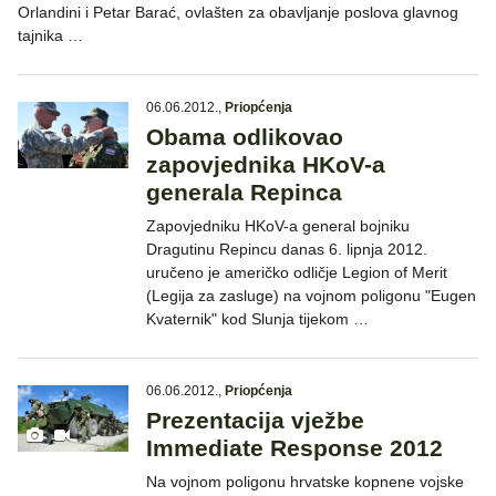
Orlandini i Petar Barać, ovlašten za obavljanje poslova glavnog
tajnika …
06.06.2012.
,
Priopćenja
Obama odlikovao
zapovjednika HKoV-a
generala Repinca
Zapovjedniku HKoV-a general bojniku
Dragutinu Repincu danas 6. lipnja 2012.
uručeno je američko odličje Legion of Merit
(Legija za zasluge) na vojnom poligonu "Eugen
Kvaternik" kod Slunja tijekom …
06.06.2012.
,
Priopćenja
Prezentacija vježbe
Immediate Response 2012
Na vojnom poligonu hrvatske kopnene vojske