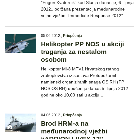
"Eugen Kvaternik" kod Slunja danas je, 6. lipnja
2012., održana prezentacija međunarodne
vojne vježbe "Immediate Response 2012"
05.06.2012.
,
Priopćenja
Helikopter PP NOS u akciji
traganja za nestalom
osobom
Helikopter Mi-8 MTV1 Hrvatskog ratnog
zrakoplovstva iz sastava Protupožarnih
namjenski organiziranih snaga OS RH (PP
NOS OS RH) upućen je danas 5. lipnja 2012.
godine oko 10,00 sati u akciju …
04.06.2012.
,
Priopćenja
Brod HRM-a na
međunarodnoj vježbi
“ADRION LIVEX 12”