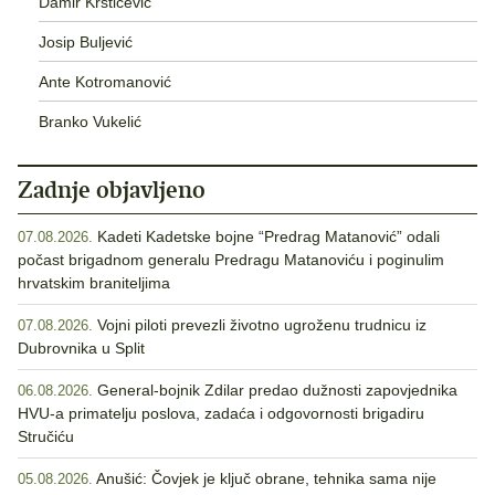
Damir Krstičević
Josip Buljević
Ante Kotromanović
Branko Vukelić
Zadnje objavljeno
Kadeti Kadetske bojne “Predrag Matanović” odali
07.08.2026.
počast brigadnom generalu Predragu Matanoviću i poginulim
hrvatskim braniteljima
Vojni piloti prevezli životno ugroženu trudnicu iz
07.08.2026.
Dubrovnika u Split
General-bojnik Zdilar predao dužnosti zapovjednika
06.08.2026.
HVU-a primatelju poslova, zadaća i odgovornosti brigadiru
Stručiću
Anušić: Čovjek je ključ obrane, tehnika sama nije
05.08.2026.