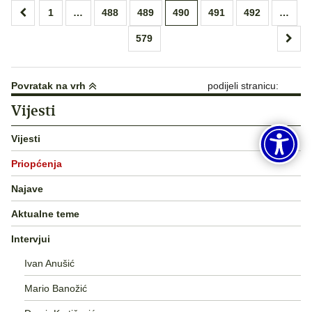
Brojevi
1
…
488
489
490
491
492
…
stranica
579
objava
Povratak na vrh
podijeli stranicu:
Vijesti
Vijesti
Priopćenja
Najave
Aktualne teme
Intervjui
Ivan Anušić
Mario Banožić