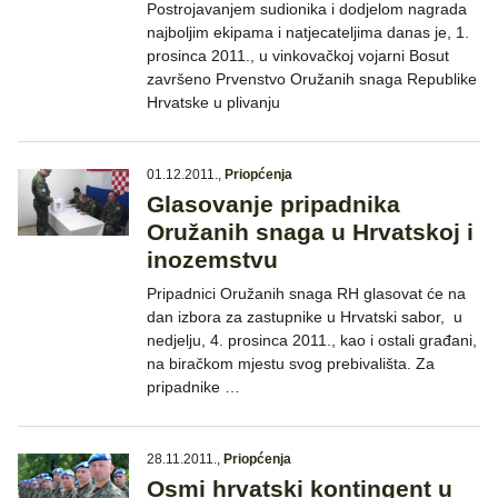
Postrojavanjem sudionika i dodjelom nagrada
najboljim ekipama i natjecateljima danas je, 1.
prosinca 2011., u vinkovačkoj vojarni Bosut
završeno Prvenstvo Oružanih snaga Republike
Hrvatske u plivanju
01.12.2011.
,
Priopćenja
Glasovanje pripadnika
Oružanih snaga u Hrvatskoj i
inozemstvu
Pripadnici Oružanih snaga RH glasovat će na
dan izbora za zastupnike u Hrvatski sabor, u
nedjelju, 4. prosinca 2011., kao i ostali građani,
na biračkom mjestu svog prebivališta. Za
pripadnike …
28.11.2011.
,
Priopćenja
Osmi hrvatski kontingent u