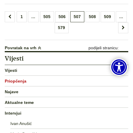
Brojevi
1
…
505
506
507
508
509
…
stranica
579
objava
Povratak na vrh
podijeli stranicu:
Vijesti
Vijesti
Priopćenja
Najave
Aktualne teme
Intervjui
Ivan Anušić