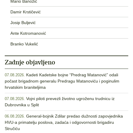
Mario Banožić
Damir Krstičević
Josip Buljević
Ante Kotromanović
Branko Vukelić
Zadnje objavljeno
Kadeti Kadetske bojne “Predrag Matanović” odali
07.08.2026.
počast brigadnom generalu Predragu Matanoviću i poginulim
hrvatskim braniteljima
Vojni piloti prevezli životno ugroženu trudnicu iz
07.08.2026.
Dubrovnika u Split
General-bojnik Zdilar predao dužnosti zapovjednika
06.08.2026.
HVU-a primatelju poslova, zadaća i odgovornosti brigadiru
Stručiću