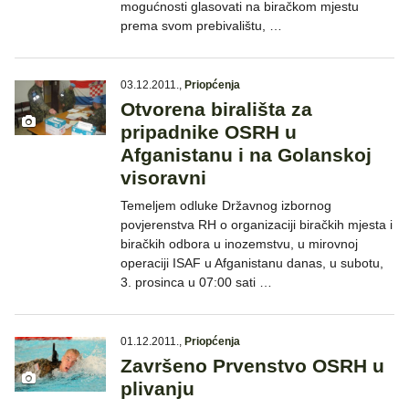
mogućnosti glasovati na biračkom mjestu
prema svom prebivalištu, …
03.12.2011.
,
Priopćenja
Otvorena birališta za
pripadnike OSRH u
Afganistanu i na Golanskoj
visoravni
Temeljem odluke Državnog izbornog
povjerenstva RH o organizaciji biračkih mjesta i
biračkih odbora u inozemstvu, u mirovnoj
operaciji ISAF u Afganistanu danas, u subotu,
3. prosinca u 07:00 sati …
01.12.2011.
,
Priopćenja
Završeno Prvenstvo OSRH u
plivanju