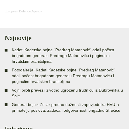
European Defence Agency
Najnovije
Kadeti Kadetske bojne “Predrag Matanović” odali počast
brigadnom generalu Predragu Matanoviću i poginulim
hrvatskim braniteljima
Fotogalerija: Kadeti Kadetske bojne “Predrag Matanović”
odali počast brigadnom generalu Predragu Matanoviću i
poginulim hrvatskim braniteljima
Vojni piloti prevezli životno ugroženu trudnicu iz Dubrovnika u
Split
General-bojnik Zdilar predao dužnosti zapovjednika HVU-a
primatelju poslova, zadaća i odgovornosti brigadiru Stručiću
Izdvajamo