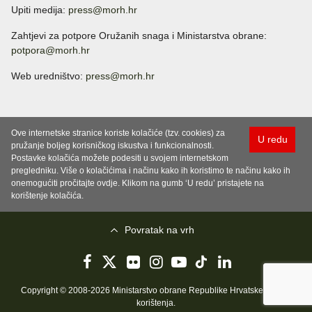
Upiti medija:
press@morh.hr
Zahtjevi za potpore Oružanih snaga i Ministarstva obrane:
potpora@morh.hr
Web uredništvo:
press@morh.hr
Ove internetske stranice koriste kolačiće (tzv. cookies) za
U redu
pružanje boljeg korisničkog iskustva i funkcionalnosti.
Postavke kolačića možete podesiti u svojem internetskom
pregledniku. Više o kolačićima i načinu kako ih koristimo te načinu kako ih
onemogućiti pročitajte ovdje. Klikom na gumb ‘U redu’ pristajete na
korištenje kolačića.
Povratak na vrh
Copyright © 2008-2026 Ministarstvo obrane Republike Hrvatske..
Uvjeti
korištenja
.