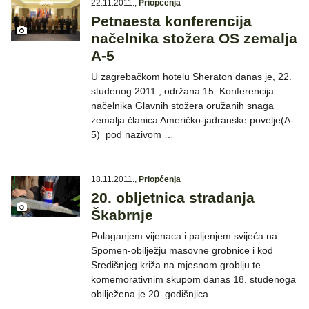
22.11.2011.
,
Priopćenja
Petnaesta konferencija
načelnika stožera OS zemalja
A-5
U zagrebačkom hotelu Sheraton danas je, 22.
studenog 2011., održana 15. Konferencija
načelnika Glavnih stožera oružanih snaga
zemalja članica Američko-jadranske povelje(A-
5) pod nazivom …
18.11.2011.
,
Priopćenja
20. obljetnica stradanja
Škabrnje
Polaganjem vijenaca i paljenjem svijeća na
Spomen-obilježju masovne grobnice i kod
Središnjeg križa na mjesnom groblju te
komemorativnim skupom danas 18. studenoga
obilježena je 20. godišnjica …