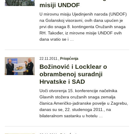
misiji UNDOF
U mirovnu misiju Ujedinjenih naroda (UNDOF)
na Golanskoj visoravni, ovih dana upućen je
prvi dio snaga 8. kontingenta Oružanih snaga
RH. Također, iz mirovne misije UNDOF ovih
dana vratio se i …
22.11.2011.
,
Priopćenja
Božinović i Locklear o
obrambenoj suradnji
Hrvatske i SAD
Uoči otvorenja 15. konferencije načelnika
Glavnih stožera oružanih snaga zemalja
članica Američko-jadranske povelje u Zagrebu,
danas su se, 22. studenoga 2011., na
bilateralnom sastanku u hotelu …