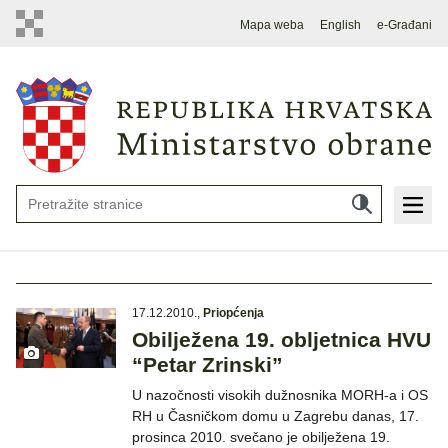
Mapa weba
English
e-Građani
17.12.2010.
,
Priopćenja
Obilježena 19. obljetnica HVU
“Petar Zrinski”
U nazočnosti visokih dužnosnika MORH-a i OS
RH u Časničkom domu u Zagrebu danas, 17.
prosinca 2010. svečano je obilježena 19.