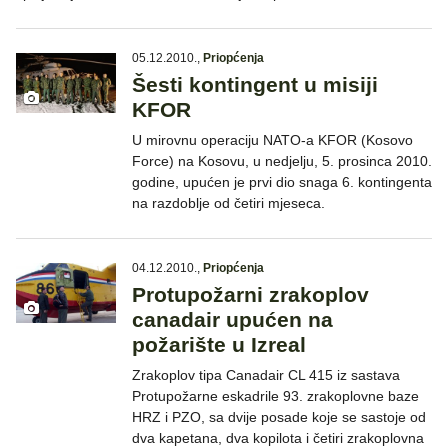
05.12.2010.
,
Priopćenja
Šesti kontingent u misiji
KFOR
U mirovnu operaciju NATO-a KFOR (Kosovo
Force) na Kosovu, u nedjelju, 5. prosinca 2010.
godine, upućen je prvi dio snaga 6. kontingenta
na razdoblje od četiri mjeseca.
04.12.2010.
,
Priopćenja
Protupožarni zrakoplov
canadair upućen na
požarište u Izreal
Zrakoplov tipa Canadair CL 415 iz sastava
Protupožarne eskadrile 93. zrakoplovne baze
HRZ i PZO, sa dvije posade koje se sastoje od
dva kapetana, dva kopilota i četiri zrakoplovna