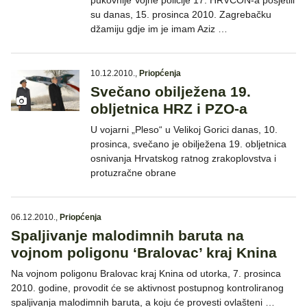
pukovnije Vojne policije 17. HRVCON-a posjetili
su danas, 15. prosinca 2010. Zagrebačku
džamiju gdje im je imam Aziz …
10.12.2010.
,
Priopćenja
Svečano obilježena 19.
obljetnica HRZ i PZO-a
U vojarni „Pleso“ u Velikoj Gorici danas, 10.
prosinca, svečano je obilježena 19. obljetnica
osnivanja Hrvatskog ratnog zrakoplovstva i
protuzračne obrane
06.12.2010.
,
Priopćenja
Spaljivanje malodimnih baruta na
vojnom poligonu ‘Bralovac’ kraj Knina
Na vojnom poligonu Bralovac kraj Knina od utorka, 7. prosinca
2010. godine, provodit će se aktivnost postupnog kontroliranog
spaljivanja malodimnih baruta, a koju će provesti ovlašteni …