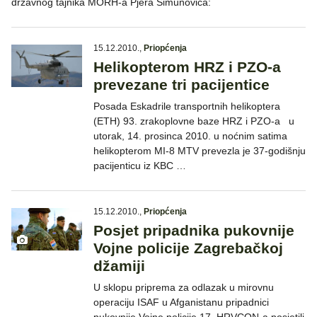
državnog tajnika MORH-a Pjera Šimunovića:
15.12.2010.
,
Priopćenja
Helikopterom HRZ i PZO-a
prevezane tri pacijentice
Posada Eskadrile transportnih helikoptera
(ETH) 93. zrakoplovne baze HRZ i PZO-a u
utorak, 14. prosinca 2010. u noćnim satima
helikopterom MI-8 MTV prevezla je 37-godišnju
pacijenticu iz KBC …
15.12.2010.
,
Priopćenja
Posjet pripadnika pukovnije
Vojne policije Zagrebačkoj
džamiji
U sklopu priprema za odlazak u mirovnu
operaciju ISAF u Afganistanu pripadnici