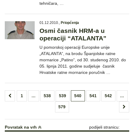
tehničara, …
01.12.2010.
,
Priopćenja
Osmi časnik HRM-a u
operaciji “ATALANTA”
U pomorskoj operaciji Europske unije
„ATALANTA“, na brodu Španjolske ratne
mornarice „Patino“, od 30. studenog 2010. do
05. lipnja 2011. godine sudjeluje časnik
Hrvatske ratne mornarice poručnik …
Brojevi
1
…
538
539
540
541
542
…
stranica
579
objava
Povratak na vrh
podijeli stranicu: