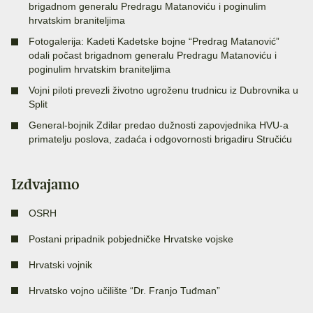
brigadnom generalu Predragu Matanoviću i poginulim
hrvatskim braniteljima
Fotogalerija: Kadeti Kadetske bojne “Predrag Matanović”
odali počast brigadnom generalu Predragu Matanoviću i
poginulim hrvatskim braniteljima
Vojni piloti prevezli životno ugroženu trudnicu iz Dubrovnika u
Split
General-bojnik Zdilar predao dužnosti zapovjednika HVU-a
primatelju poslova, zadaća i odgovornosti brigadiru Stručiću
Izdvajamo
OSRH
Postani pripadnik pobjedničke Hrvatske vojske
Hrvatski vojnik
Hrvatsko vojno učilište “Dr. Franjo Tuđman”