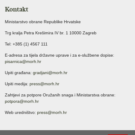
Kontakt
Ministarstvo obrane Republike Hrvatske
Trg kralja Petra Krešimira IV br. 1 10000 Zagreb
Tel: +385 (1) 4567 111
E-adresa za tijela državne uprave i za e-službene dopise:
pisarnica@morh.hr
Upiti građana:
gradjani@morh.hr
Upiti medija:
press@morh.hr
Zahtjevi za potpore Oružanih snaga i Ministarstva obrane:
potpora@morh.hr
Web uredništvo:
press@morh.hr