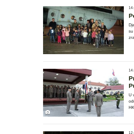
14.
P
Dje
su
zr
14.
P
P
U 
od
HK
12.