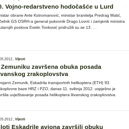
0. Vojno-redarstveno hodočašće u Lurd
nistar obrane Ante Kotromanović, ministar branitelja Predrag Matić,
čelnik GS OSRH-a general pukovnik Drago Lovrić i zamjenik ministra
utarnjih poslova Evelin Tonković pridružili su se 13. …
05.2012.
,
Vijesti
 Zemuniku završena obuka posada
itvanskog zrakoplovstva
vojarni Zemunik, Eskadrila transportnih helikoptera (ETH) 93.
akoplovne baze HRZ i PZO, danas 11. svibnja 2012. uspješno je
vršila uvježbavanje posada helikoptera litvanskog zrakoplovstva.
05.2012.
,
Vijesti
iloti Eskadrile aviona završili obuku