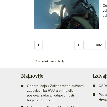
Če
vo
oc
Brojevi
1
…
492
stranica
objava
Povratak na vrh
Najnovije
Izdva
General-bojnik Zdilar predao dužnosti
OSR
zapovjednika HVU-a primatelju
Posta
poslova, zadaća i odgovornosti
Hrvat
brigadiru Stručiću