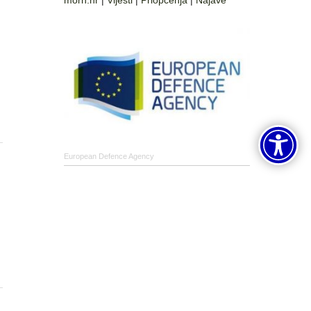
morh.hr
|
Vijesti
|
Priopćenja
|
Najave
European Defence Agency