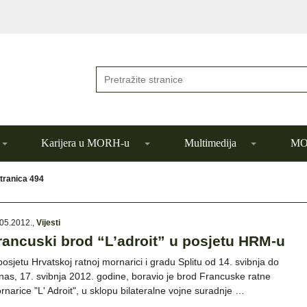
Karijera u MORH-u
Multimedija
MOR
tranica 494
05.2012.
,
Vijesti
rancuski brod “L’adroit” u posjetu HRM-u
posjetu Hrvatskoj ratnoj mornarici i gradu Splitu od 14. svibnja do
nas, 17. svibnja 2012. godine, boravio je brod Francuske ratne
rnarice "L' Adroit", u sklopu bilateralne vojne suradnje …