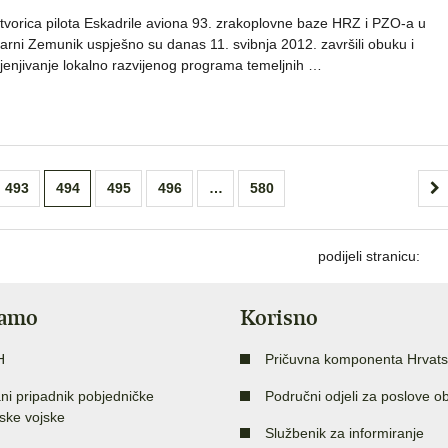
tvorica pilota Eskadrile aviona 93. zrakoplovne baze HRZ i PZO-a u
jarni Zemunik uspješno su danas 11. svibnja 2012. završili obuku i
ijenjivanje lokalno razvijenog programa temeljnih …
493
494
495
496
…
580
podijeli stranicu:
jamo
Korisno
H
Pričuvna komponenta Hrvats
ni pripadnik pobjedničke
Područni odjeli za poslove o
ske vojske
Službenik za informiranje