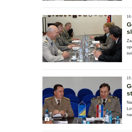
16.
G
s
Za
op
sv
15.
G
s
Na
Lo
na