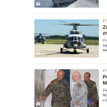
17.
Z
z
U 
za
AA
17.
P
M
Za
NO
u 