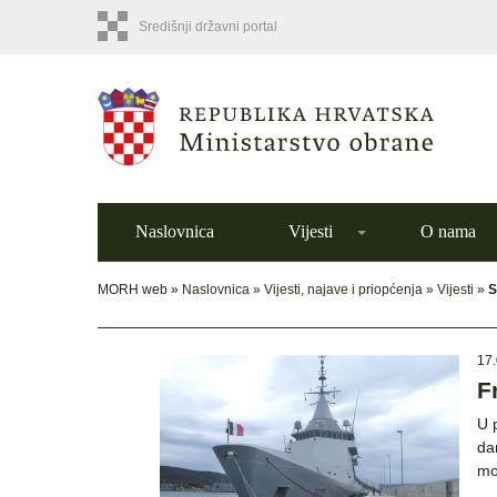
Središnji državni portal
Naslovnica
Vijesti
O nama
MORH web »
Naslovnica
»
Vijesti, najave i priopćenja
»
Vijesti
»
S
17.
F
U 
da
mo