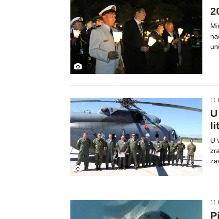
2
Mi
na
un
11.
U
l
U 
zr
za
11.
P