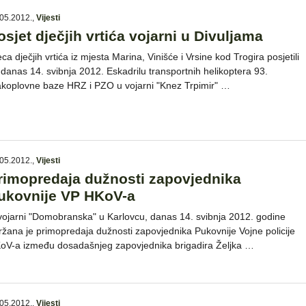
05.2012.
,
Vijesti
osjet dječjih vrtića vojarni u Divuljama
ca dječjih vrtića iz mjesta Marina, Vinišće i Vrsine kod Trogira posjetili
 danas 14. svibnja 2012. Eskadrilu transportnih helikoptera 93.
akoplovne baze HRZ i PZO u vojarni "Knez Trpimir" …
05.2012.
,
Vijesti
rimopredaja dužnosti zapovjednika
ukovnije VP HKoV-a
vojarni "Domobranska" u Karlovcu, danas 14. svibnja 2012. godine
ržana je primopredaja dužnosti zapovjednika Pukovnije Vojne policije
oV-a između dosadašnjeg zapovjednika brigadira Željka …
05.2012.
,
Vijesti