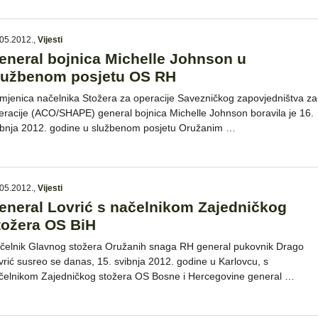
05.2012.
,
Vijesti
eneral bojnica Michelle Johnson u
lužbenom posjetu OS RH
mjenica načelnika Stožera za operacije Savezničkog zapovjedništva za
eracije (ACO/SHAPE) general bojnica Michelle Johnson boravila je 16.
ibnja 2012. godine u službenom posjetu Oružanim …
05.2012.
,
Vijesti
eneral Lovrić s načelnikom Zajedničkog
tožera OS BiH
čelnik Glavnog stožera Oružanih snaga RH general pukovnik Drago
vrić susreo se danas, 15. svibnja 2012. godine u Karlovcu, s
čelnikom Zajedničkog stožera OS Bosne i Hercegovine general …