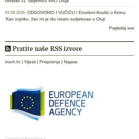
čestitali 31. obljetnicu VRO Oluja
ODGOVORIO I VUČIĆU / Emotivni Anušić u Kninu:
04.08.2026.
‘Kao vojniku, žao mi je što nisam sudjelovao u Oluji’
Pogledaj sve
Pratite naše RSS izvore
morh.hr
|
Vijesti
|
Priopćenja
|
Najave
European Defence Agency