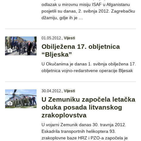
odlazak u mirovnu misiju ISAF u Afganistanu
posjetili su danas, 2. svibnja 2012. Zagrebačku
džamiju, gdje ih je …
01.05.2012.
,
Vijesti
Obilježena 17. obljetnica
“Bljeska”
U Okučanima je danas 1. svibnja obilježena 17.
obljetnica vojno-redarstvene operacije Bljesak
30.04.2012.
,
Vijesti
U Zemuniku započela letačka
obuka posada litvanskog
zrakoplovstva
U vojarni Zemunik danas 30. travnja 2012.
Eskadrila transportnih helikoptera 93.
zrakoplovne baze HRZ i PZO-a započela je