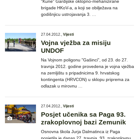
"Kune" Gardijske oklopno-mehanizirane
brigade HKoV-a, a koji se obilježava na
godišnjicu ustrojavanja 3. …
27.04.2012.
,
Vijesti
Vojna vježba za misiju
UNDOF
Na Vojnom poligonu "Gašinci", od 23. do 27.
travnja 2012. godine provedena je vojna vježba
na zemljištu s pripadnicima 9. hrvatskog
kontingenta (HRVCON) u sklopu priprema za
odlazak u mirovnu …
27.04.2012.
,
Vijesti
Posjet učenika sa Paga 93.
zrakoplovnoj bazi Zemunik
Osnovna škola Jurja Dalmatinca iz Paga
posjetila je danas 27. travnja, 93. zrakoplovnu