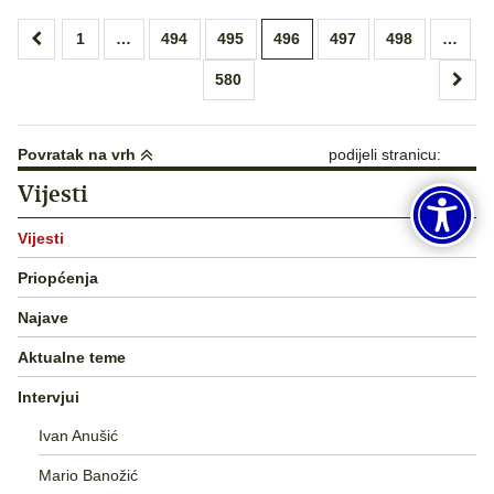
Brojevi
1
…
494
495
496
497
498
…
stranica
580
objava
Povratak na vrh
podijeli stranicu:
Vijesti
Vijesti
Priopćenja
Najave
Aktualne teme
Intervjui
Ivan Anušić
Mario Banožić