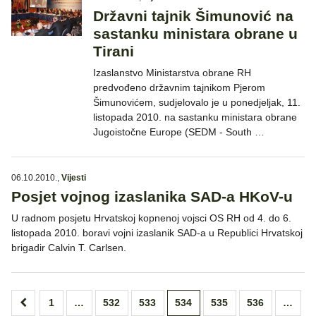
Državni tajnik Šimunović na
sastanku ministara obrane u
Tirani
Izaslanstvo Ministarstva obrane RH
predvođeno državnim tajnikom Pjerom
Šimunovićem, sudjelovalo je u ponedjeljak, 11.
listopada 2010. na sastanku ministara obrane
Jugoistočne Europe (SEDM - South …
06.10.2010.
,
Vijesti
Posjet vojnog izaslanika SAD-a HKoV-u
U radnom posjetu Hrvatskoj kopnenoj vojsci OS RH od 4. do 6.
listopada 2010. boravi vojni izaslanik SAD-a u Republici Hrvatskoj
brigadir Calvin T. Carlsen.
Brojevi
1
…
532
533
534
535
536
…