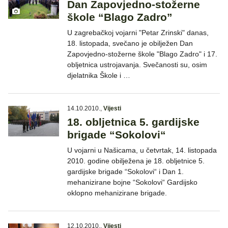
Dan Zapovjedno-stožerne
škole “Blago Zadro”
U zagrebačkoj vojarni "Petar Zrinski" danas,
18. listopada, svečano je obilježen Dan
Zapovjedno-stožerne škole "Blago Zadro" i 17.
obljetnica ustrojavanja. Svečanosti su, osim
djelatnika Škole i …
14.10.2010.
,
Vijesti
18. obljetnica 5. gardijske
brigade “Sokolovi“
U vojarni u Našicama, u četvrtak, 14. listopada
2010. godine obilježena je 18. obljetnice 5.
gardijske brigade “Sokolovi“ i Dan 1.
mehanizirane bojne “Sokolovi“ Gardijsko
oklopno mehanizirane brigade.
12.10.2010.
,
Vijesti