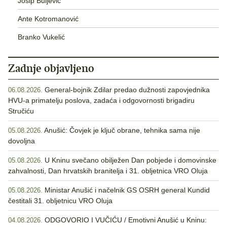
Josip Buljević
Ante Kotromanović
Branko Vukelić
Zadnje objavljeno
General-bojnik Zdilar predao dužnosti zapovjednika
06.08.2026.
HVU-a primatelju poslova, zadaća i odgovornosti brigadiru
Stručiću
Anušić: Čovjek je ključ obrane, tehnika sama nije
05.08.2026.
dovoljna
U Kninu svečano obilježen Dan pobjede i domovinske
05.08.2026.
zahvalnosti, Dan hrvatskih branitelja i 31. obljetnica VRO Oluja
Ministar Anušić i načelnik GS OSRH general Kundid
05.08.2026.
čestitali 31. obljetnicu VRO Oluja
ODGOVORIO I VUČIĆU / Emotivni Anušić u Kninu:
04.08.2026.