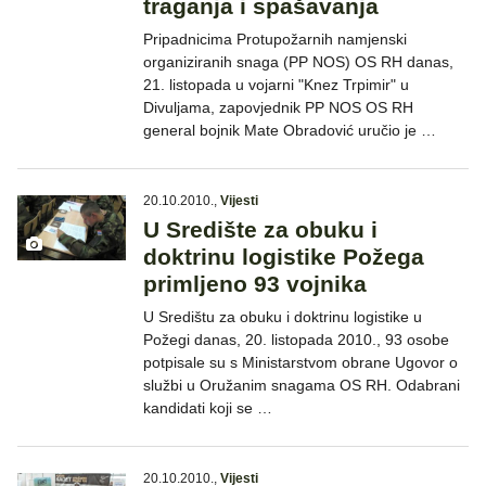
traganja i spašavanja
Pripadnicima Protupožarnih namjenski
organiziranih snaga (PP NOS) OS RH danas,
21. listopada u vojarni "Knez Trpimir" u
Divuljama, zapovjednik PP NOS OS RH
general bojnik Mate Obradović uručio je …
20.10.2010.
,
Vijesti
U Središte za obuku i
doktrinu logistike Požega
primljeno 93 vojnika
U Središtu za obuku i doktrinu logistike u
Požegi danas, 20. listopada 2010., 93 osobe
potpisale su s Ministarstvom obrane Ugovor o
službi u Oružanim snagama OS RH. Odabrani
kandidati koji se …
20.10.2010.
,
Vijesti