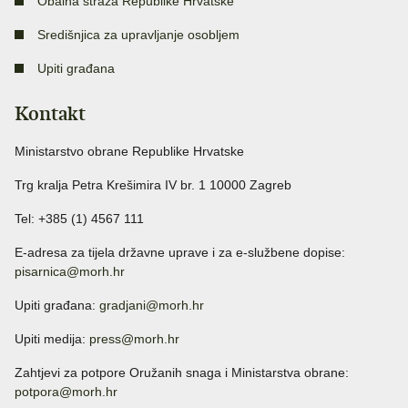
Obalna straža Republike Hrvatske
Središnjica za upravljanje osobljem
Upiti građana
Kontakt
Ministarstvo obrane Republike Hrvatske
Trg kralja Petra Krešimira IV br. 1 10000 Zagreb
Tel: +385 (1) 4567 111
E-adresa za tijela državne uprave i za e-službene dopise:
pisarnica@morh.hr
Upiti građana:
gradjani@morh.hr
Upiti medija:
press@morh.hr
Zahtjevi za potpore Oružanih snaga i Ministarstva obrane:
potpora@morh.hr