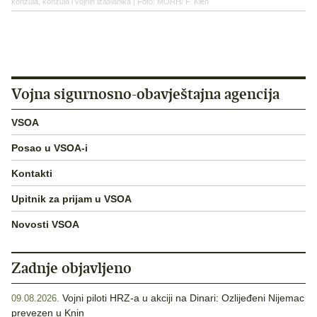
konzula, konzula i vojnih izaslanika | Foto: MORH/ F. Klen
Vojna sigurnosno-obavještajna agencija
VSOA
Posao u VSOA-i
Kontakti
Upitnik za prijam u VSOA
Novosti VSOA
Zadnje objavljeno
Vojni piloti HRZ-a u akciji na Dinari: Ozlijeđeni Nijemac
09.08.2026.
prevezen u Knin