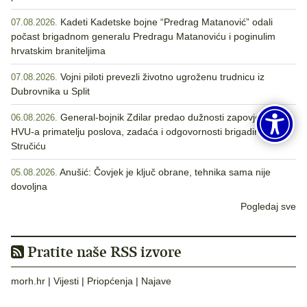
Kadeti Kadetske bojne “Predrag Matanović” odali
07.08.2026.
počast brigadnom generalu Predragu Matanoviću i poginulim
hrvatskim braniteljima
Vojni piloti prevezli životno ugroženu trudnicu iz
07.08.2026.
Dubrovnika u Split
General-bojnik Zdilar predao dužnosti zapovjednika
06.08.2026.
HVU-a primatelju poslova, zadaća i odgovornosti brigadiru
Stručiću
Anušić: Čovjek je ključ obrane, tehnika sama nije
05.08.2026.
dovoljna
Pogledaj sve
Pratite naše RSS izvore
morh.hr
|
Vijesti
|
Priopćenja
|
Najave