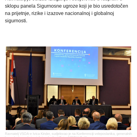
sklopu panela Sigurnosne ugroze koji je bio usredotočen
na prijetnje, rizike i izazove nacionalnoj i globalnoj
sigurnosti.
Ravnatelj VSOA-e Ivica Kinder, sudjelovao je na Konferenciji veleposlanika, generalnih