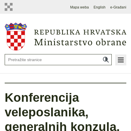
Mapa weba
English
e-Građani
Konferencija
veleposlanika,
generalnih konzula,