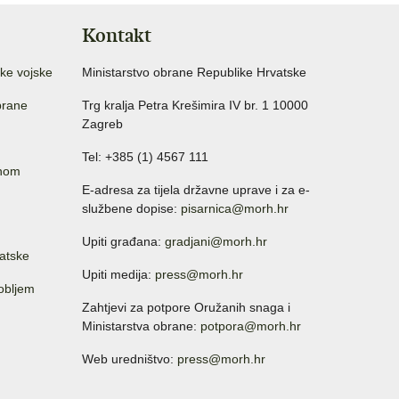
Kontakt
ke vojske
Ministarstvo obrane Republike Hrvatske
brane
Trg kralja Petra Krešimira IV br. 1 10000
Zagreb
Tel: +385 (1) 4567 111
anom
E-adresa za tijela državne uprave i za e-
službene dopise:
pisarnica@morh.hr
Upiti građana:
gradjani@morh.hr
atske
Upiti medija:
press@morh.hr
sobljem
Zahtjevi za potpore Oružanih snaga i
Ministarstva obrane:
potpora@morh.hr
Web uredništvo:
press@morh.hr