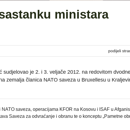
sastanku ministara
podijeli stra
 sudjelovao je 2. i 3. veljače 2012. na redovitom dvod
a zemalja članica NATO saveza u Bruxellesu u Kraljevi
rmi NATO saveza, operacijama KFOR na Kosovu i ISAF u Afganis
stava Saveza za odvraćanje i obranu te o konceptu „Pametne ob