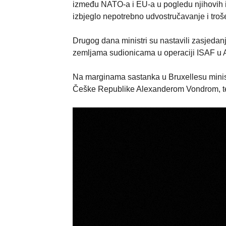
između NATO-a i EU-a u pogledu njihovih i
izbjeglo nepotrebno udvostručavanje i troš
Drugog dana ministri su nastavili zasjeda
zemljama sudionicama u operaciji ISAF u 
Na marginama sastanka u Bruxellesu minist
Češke Republike Alexanderom Vondrom, te