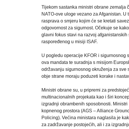
Tijekom sastanka ministri obrane zemalja
NATO-ove uloge vezano za Afganistan. U to
rasprava o smjeru kojim će se kretati save
odgovornost za sigurnost. Očekuje se kako 
glavni fokus stavi na razvoj afganistanskih 
raspoređenog u misiji ISAF.
U pogledu operacije KFOR i sigurnosnog s
ova mandata te suradnja s misijom Europs
održavanju sigurnosnog okruženja za sve st
obje strane moraju poduzeti korake i nastavi
Ministri obrane su, u pripremi za predstoj
multinacionalnih projekata kao i širi konc
izgradnji obrambenih sposobnosti. Ministri 
kopnenog prostora (AGS – Alliance Ground 
Policing). Većina ministara naglasila je ka
za zadržavanje postojećih, ali i za izgra