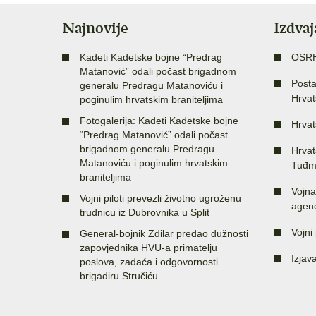
Najnovije
Izdva
Kadeti Kadetske bojne “Predrag
OSR
Matanović” odali počast brigadnom
Posta
generalu Predragu Matanoviću i
Hrvat
poginulim hrvatskim braniteljima
Fotogalerija: Kadeti Kadetske bojne
Hrvat
“Predrag Matanović” odali počast
brigadnom generalu Predragu
Hrvat
Matanoviću i poginulim hrvatskim
Tuđm
braniteljima
Vojna
Vojni piloti prevezli životno ugroženu
agenc
trudnicu iz Dubrovnika u Split
Vojni 
General-bojnik Zdilar predao dužnosti
zapovjednika HVU-a primatelju
Izjav
poslova, zadaća i odgovornosti
brigadiru Stručiću