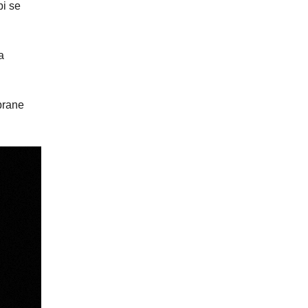
bi se
a
brane