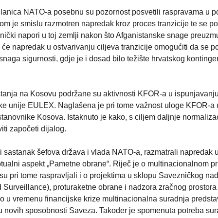
 članica NATO-a posebnu su pozornost posvetili raspravama u 
m je smislu razmotren napredak kroz proces tranzicije te se p
znički napori u toj zemlji nakon što Afganistanske snage preuzm
će napredak u ostvarivanju ciljeva tranzicije omogućiti da se 
snaga sigurnosti, gdje je i dosad bilo težište hrvatskog kontinge
tanja na Kosovu podržane su aktivnosti KFOR-a u ispunjavanj
ke unije EULEX. Naglašena je pri tome važnost uloge KFOR-a 
anovnike Kosova. Istaknuto je kako, s ciljem daljnje normalizac
ti započeti dijalog.
eći sastanak šefova država i vlada NATO-a, razmatrali napredak 
eptualni aspekt „Pametne obrane“. Riječ je o multinacionalnom pr
su pri tome raspravljali i o projektima u sklopu Savezničkog na
Surveillance), proturaketne obrane i nadzora zračnog prostora 
ko u vremenu financijske krize multinacionalna suradnja predstav
dnju novih sposobnosti Saveza. Također je spomenuta potreba su