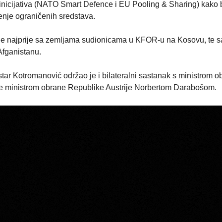
nicijativa (NATO Smart Defence i EU Pooling & Sharing) kako 
enje ograničenih sredstava.
nje najprije sa zemljama sudionicama u KFOR-u na Kosovu, te s
Afganistanu.
ar Kotromanović održao je i bilateralni sastanak s ministrom o
 ministrom obrane Republike Austrije Norbertom Darabošom.