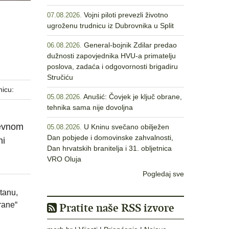
Vojni piloti prevezli životno
07.08.2026.
ugroženu trudnicu iz Dubrovnika u Split
General-bojnik Zdilar predao
06.08.2026.
dužnosti zapovjednika HVU-a primatelju
poslova, zadaća i odgovornosti brigadiru
Stručiću
nicu:
Anušić: Čovjek je ključ obrane,
05.08.2026.
tehnika sama nije dovoljna
nevnom
U Kninu svečano obilježen
05.08.2026.
Dan pobjede i domovinske zahvalnosti,
ni
Dan hrvatskih branitelja i 31. obljetnica
VRO Oluja
Pogledaj sve
tanu,
rane“
Pratite naše RSS izvore