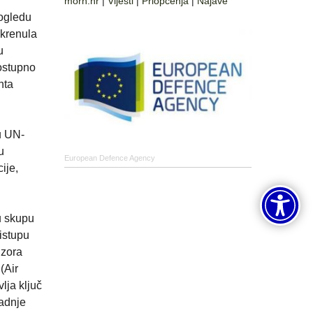
morh.hr
|
Vijesti
|
Priopćenja
|
Najave
pogledu
okrenula
u
postupno
nta
u UN-
u
European Defence Agency
ije,
u skupu
istupu
dzora
(Air
lja ključ
radnje