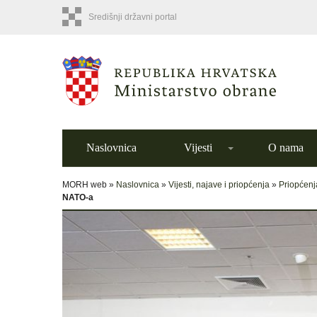
Središnji državni portal
Naslovnica
Vijesti
O nama
MORH web »
Naslovnica
»
Vijesti, najave i priopćenja
»
Priopćenj
NATO-a