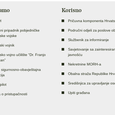
jamo
Korisno
H
Pričuvna komponenta Hrvats
ni pripadnik pobjedničke
Područni odjeli za poslove o
ske vojske
Službenik za informiranje
ski vojnik
Savjetovanje sa zainteresir
sko vojno učilište “Dr. Franjo
javnošću
an”
Nekretnine MORH-a
 sigurnosno-obavještajna
Obalna straža Republike Hrv
ija
Središnjica za upravljanje o
pilot
Upiti građana
a o pristupačnosti